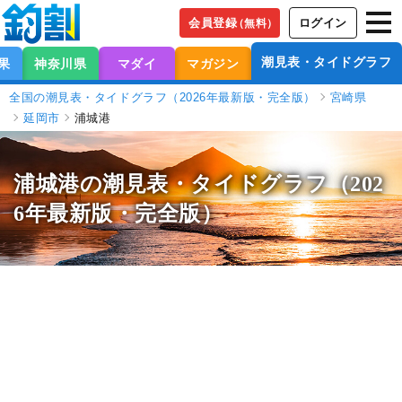
会員登録
ログイン
（無料）
潮見表・タイドグラフ
果
神奈川県
マダイ
マガジン
全国の潮見表・タイドグラフ（2026年最新版・完全版）
宮崎県
延岡市
浦城港
浦城港の潮見表
・タイドグラフ（202
6年最新版・完全版）