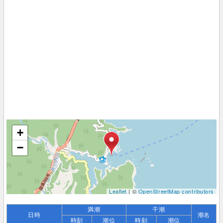
+
−
Leaflet
| ©
OpenStreetMap contributors
満潮
干潮
日時
潮名
時刻
潮位
時刻
潮位