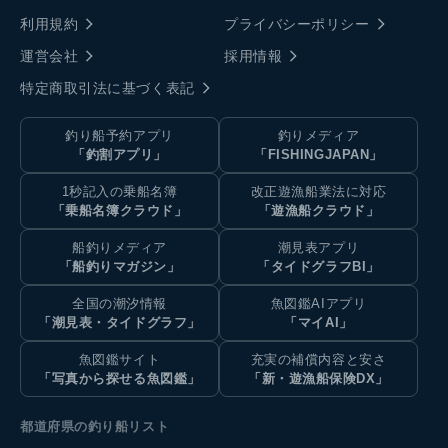
利用規約
プライバシーポリシー
運営会社
採用情報
特定商取引法に基づく表記
釣り船予約アプリ
釣りメディア
「釣割アプリ」
「FISHINGJAPAN」
1秒記入の乗船名簿
改正遊漁船業法に対応
「乗船名簿クラウド」
「遊漁船クラウド」
船釣りメディア
潮見表アプリ
「船釣りマガジン」
「タイドグラフBI」
全国の潮汐情報
魚図鑑AIアプリ
「潮見表・タイドグラフ」
「マイAI」
魚図鑑サイト
充実の補償内容と安さ
「写真から探せる魚図鑑」
「新・遊漁船保険DX」
都道府県の釣り船リスト