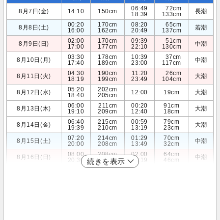
06:49
72cm
8月7日(金)
14:10
150cm
長潮
18:39
133cm
00:20
170cm
08:20
65cm
8月8日(土)
若潮
16:00
162cm
20:49
137cm
02:00
170cm
09:39
51cm
8月9日(日)
中潮
17:00
177cm
22:10
130cm
03:30
178cm
10:39
37cm
8月10日(月)
中潮
17:40
189cm
23:00
117cm
04:30
190cm
11:20
26cm
8月11日(火)
大潮
18:19
199cm
23:49
104cm
05:20
202cm
8月12日(水)
12:00
19cm
大潮
18:40
205cm
06:00
211cm
00:20
91cm
8月13日(木)
大潮
19:10
209cm
12:40
18cm
06:40
215cm
00:59
79cm
8月14日(金)
大潮
19:39
210cm
13:19
23cm
07:20
214cm
01:29
70cm
8月15日(土)
中潮
20:00
208cm
13:49
32cm
08:00
208cm
02:00
64cm
8月16日(日)
中潮
20:30
205cm
14:19
46cm
続きを表示