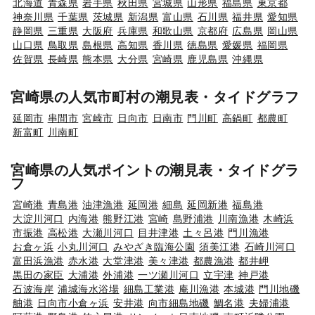
北海道
青森県
岩手県
秋田県
宮城県
山形県
福島県
東京都
神奈川県
千葉県
茨城県
新潟県
富山県
石川県
福井県
愛知県
静岡県
三重県
大阪府
兵庫県
和歌山県
京都府
広島県
岡山県
山口県
鳥取県
島根県
高知県
香川県
徳島県
愛媛県
福岡県
佐賀県
長崎県
熊本県
大分県
宮崎県
鹿児島県
沖縄県
宮崎県の人気市町村の潮見表・タイドグラフ
延岡市
串間市
宮崎市
日向市
日南市
門川町
高鍋町
都農町
新富町
川南町
宮崎県の人気ポイントの潮見表・タイドグラ
フ
宮崎港
青島港
油津漁港
延岡港
細島
延岡新港
福島港
大淀川河口
内海港
熊野江港
宮崎
島野浦港
川南漁港
木崎浜
市振港
高松港
大瀬川河口
目井津港
土々呂港
門川漁港
お倉ヶ浜
小丸川河口
みやざき臨海公園
須美江港
石崎川河口
富田浜漁港
赤水港
大堂津港
美々津港
都農漁港
都井岬
黒田の家臣
大浦港
外浦港
一ツ瀬川河口
立宇津
神戸港
石波海岸
浦城海水浴場
細島工業港
庵川漁港
本城港
門川地磯
舳港
日向市小倉ヶ浜
安井港
向市細島地磯
鯛名港
夫婦浦港