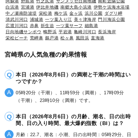
阿蘇港
野島港
竹之尻港
サンメッセ日南地磯
南町近隣公園
白浜港
宮浦港
伊比井地磯
南郷大島小浜港
伊勢ケ浜海水浴場
中ノ瀬南防波堤
栄松港
梅ケ浜
金ヶ浜
浜川公園
ダグリ岬
清武川河口
浦城港
一ツ葉入り江
美々津海岸
門川海浜公園
広渡川河口
赤鼻
折生迫
一ツ葉サーフ
細島港
日向地磯サンポウ
鴫野浜
平岩港
亀崎川河口
長浜海岸
栄松ビーチ
荒岬鼻
鵜戸港
松ヶ鼻
風田浜
直海港
宮崎県の人気魚種の釣果情報
本日（2026年8月6日）の満潮と干潮の時間はい
つですか？
05時20分（干潮）、11時59分（満潮）、17時09分
（干潮）、23時10分（満潮）です。
本日（2026年8月6日）の月齢、潮名、日の出時
間、日の入り時間、最大爆釣指数（BI）は？
月齢：22.7、潮名：小潮、日の出時間：05時29分、日