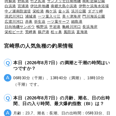
阿蘇港
野島港
竹之尻港
サンメッセ日南地磯
南町近隣公園
白浜港
宮浦港
伊比井地磯
南郷大島小浜港
伊勢ケ浜海水浴場
中ノ瀬南防波堤
栄松港
梅ケ浜
金ヶ浜
浜川公園
ダグリ岬
清武川河口
浦城港
一ツ葉入り江
美々津海岸
門川海浜公園
広渡川河口
赤鼻
折生迫
一ツ葉サーフ
細島港
日向地磯サンポウ
鴫野浜
平岩港
亀崎川河口
長浜海岸
栄松ビーチ
荒岬鼻
鵜戸港
松ヶ鼻
風田浜
直海港
宮崎県の人気魚種の釣果情報
本日（2026年8月7日）の満潮と干潮の時間はい
つですか？
06時30分（干潮）、13時40分（満潮）、18時10分
（干潮）です。
本日（2026年8月7日）の月齢、潮名、日の出時
間、日の入り時間、最大爆釣指数（BI）は？
月齢：23.7、潮名：長潮、日の出時間：05時33分、日