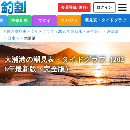
会員登録
ログイン
（無料）
潮見表・タイドグラフ
果
神奈川県
マダイ
マガジン
全国の潮見表・タイドグラフ（2026年最新版・完全版）
宮崎県
日南市
大浦港
大浦港の潮見表
・タイドグラフ（202
6年最新版・完全版）