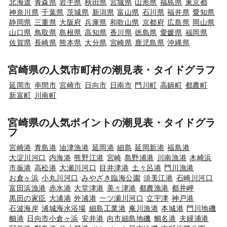
北海道
青森県
岩手県
秋田県
宮城県
山形県
福島県
東京都
神奈川県
千葉県
茨城県
新潟県
富山県
石川県
福井県
愛知県
静岡県
三重県
大阪府
兵庫県
和歌山県
京都府
広島県
岡山県
山口県
鳥取県
島根県
高知県
香川県
徳島県
愛媛県
福岡県
佐賀県
長崎県
熊本県
大分県
宮崎県
鹿児島県
沖縄県
宮崎県の人気市町村の潮見表・タイドグラフ
延岡市
串間市
宮崎市
日向市
日南市
門川町
高鍋町
都農町
新富町
川南町
宮崎県の人気ポイントの潮見表・タイドグラ
フ
宮崎港
青島港
油津漁港
延岡港
細島
延岡新港
福島港
大淀川河口
内海港
熊野江港
宮崎
島野浦港
川南漁港
木崎浜
市振港
高松港
大瀬川河口
目井津港
土々呂港
門川漁港
お倉ヶ浜
小丸川河口
みやざき臨海公園
須美江港
石崎川河口
富田浜漁港
赤水港
大堂津港
美々津港
都農漁港
都井岬
黒田の家臣
大浦港
外浦港
一ツ瀬川河口
立宇津
神戸港
石波海岸
浦城海水浴場
細島工業港
庵川漁港
本城港
門川地磯
舳港
日向市小倉ヶ浜
安井港
向市細島地磯
鯛名港
夫婦浦港