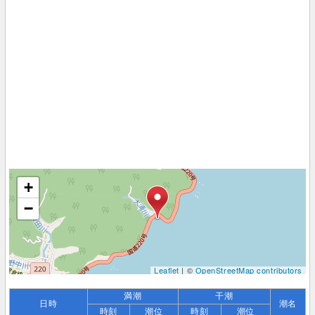
+
−
Leaflet
| ©
OpenStreetMap contributors
満潮
干潮
日時
潮名
時刻
潮位
時刻
潮位