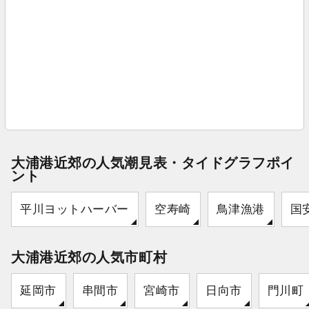
大浦港近郊の人気潮見表・タイドグラフポイ
ント
平川ヨットハーバー
空寿崎
鳥津漁港
国
大浦港近郊の人気市町村
延岡市
串間市
宮崎市
日向市
門川町