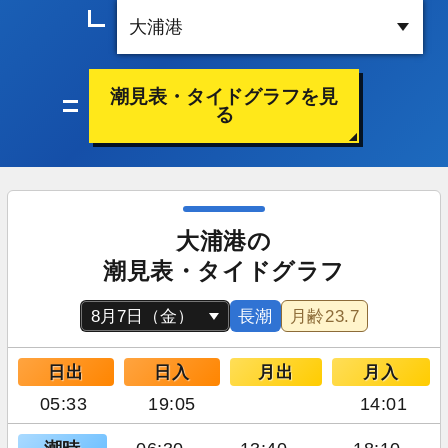
潮見表・タイドグラフを見
る
大浦港の
潮見表・タイドグラフ
長潮
月齢
23.7
日出
日入
月出
月入
05:33
19:05
14:01