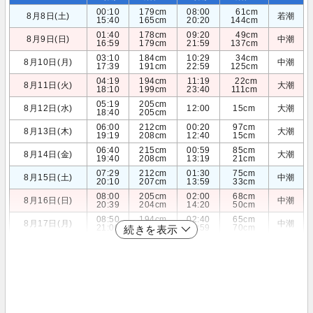
00:10
179cm
08:00
61cm
8月8日(土)
若潮
15:40
165cm
20:20
144cm
01:40
178cm
09:20
49cm
8月9日(日)
中潮
16:59
179cm
21:59
137cm
03:10
184cm
10:29
34cm
8月10日(月)
中潮
17:39
191cm
22:59
125cm
04:19
194cm
11:19
22cm
8月11日(火)
大潮
18:10
199cm
23:40
111cm
05:19
205cm
8月12日(水)
12:00
15cm
大潮
18:40
205cm
06:00
212cm
00:20
97cm
8月13日(木)
大潮
19:19
208cm
12:40
15cm
06:40
215cm
00:59
85cm
8月14日(金)
大潮
19:40
208cm
13:19
21cm
07:29
212cm
01:30
75cm
8月15日(土)
中潮
20:10
207cm
13:59
33cm
08:00
205cm
02:00
68cm
8月16日(日)
中潮
20:39
204cm
14:20
50cm
08:50
194cm
02:40
65cm
8月17日(月)
中潮
21:00
199cm
14:59
70cm
続きを表示