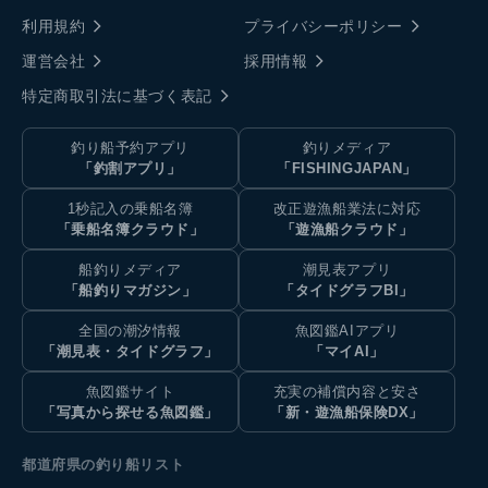
利用規約
プライバシーポリシー
運営会社
採用情報
特定商取引法に基づく表記
釣り船予約アプリ
釣りメディア
「釣割アプリ」
「FISHINGJAPAN」
1秒記入の乗船名簿
改正遊漁船業法に対応
「乗船名簿クラウド」
「遊漁船クラウド」
船釣りメディア
潮見表アプリ
「船釣りマガジン」
「タイドグラフBI」
全国の潮汐情報
魚図鑑AIアプリ
「潮見表・タイドグラフ」
「マイAI」
魚図鑑サイト
充実の補償内容と安さ
「写真から探せる魚図鑑」
「新・遊漁船保険DX」
都道府県の釣り船リスト