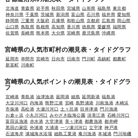
北海道
青森県
岩手県
秋田県
宮城県
山形県
福島県
東京都
神奈川県
千葉県
茨城県
新潟県
富山県
石川県
福井県
愛知県
静岡県
三重県
大阪府
兵庫県
和歌山県
京都府
広島県
岡山県
山口県
鳥取県
島根県
高知県
香川県
徳島県
愛媛県
福岡県
佐賀県
長崎県
熊本県
大分県
宮崎県
鹿児島県
沖縄県
宮崎県の人気市町村の潮見表・タイドグラフ
延岡市
串間市
宮崎市
日向市
日南市
門川町
高鍋町
都農町
新富町
川南町
宮崎県の人気ポイントの潮見表・タイドグラ
フ
宮崎港
青島港
油津漁港
延岡港
細島
延岡新港
福島港
大淀川河口
内海港
熊野江港
宮崎
島野浦港
川南漁港
木崎浜
市振港
高松港
大瀬川河口
土々呂港
目井津港
門川漁港
お倉ヶ浜
小丸川河口
みやざき臨海公園
須美江港
石崎川河口
富田浜漁港
赤水港
大堂津港
美々津港
都農漁港
都井岬
黒田の家臣
外浦港
大浦港
一ツ瀬川河口
立宇津
神戸港
石波海岸
浦城海水浴場
細島工業港
庵川漁港
本城港
門川地磯