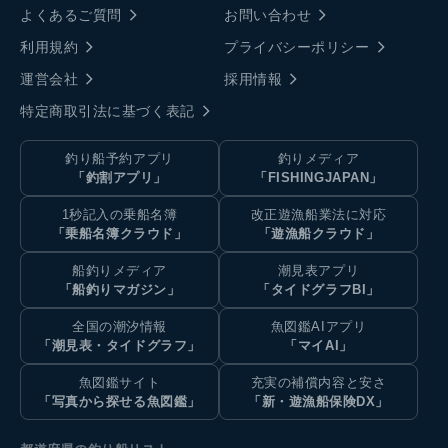
よくあるご質問
お問い合わせ
利用規約
プライバシーポリシー
運営会社
採用情報
特定商取引法に基づく表記
釣り船予約アプリ
釣りメディア
「釣割アプリ」
「FISHINGJAPAN」
1秒記入の乗船名簿
改正遊漁船業法に対応
「乗船名簿クラウド」
「遊漁船クラウド」
船釣りメディア
潮見表アプリ
「船釣りマガジン」
「タイドグラフBI」
全国の潮汐情報
魚図鑑AIアプリ
「潮見表・タイドグラフ」
「マイAI」
魚図鑑サイト
充実の補償内容と安さ
「写真から探せる魚図鑑」
「新・遊漁船保険DX」