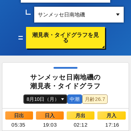
潮見表・タイドグラフを見
る
サンメッセ日南地磯の
潮見表・タイドグラフ
中潮
月齢
26.7
日出
日入
月出
月入
05:35
19:03
02:12
17:16