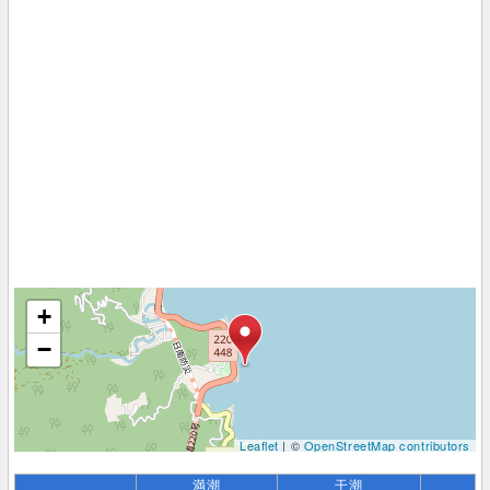
+
−
Leaflet
| ©
OpenStreetMap contributors
満潮
干潮