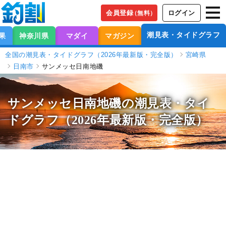
会員登録
ログイン
（無料）
潮見表・タイドグラフ
果
神奈川県
マダイ
マガジン
全国の潮見表・タイドグラフ（2026年最新版・完全版）
宮崎県
日南市
サンメッセ日南地磯
サンメッセ日南地磯の潮見表
・タイ
ドグラフ（2026年最新版・完全版）