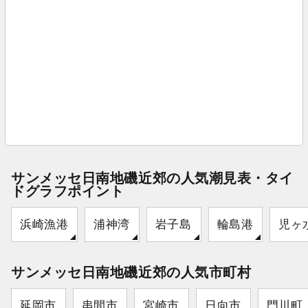
サンメッセ日南地磯近郊の人気潮見表・タイ
ドグラフポイント
浜崎漁港
浦神湾
岩子島
輪島港
児ヶ
サンメッセ日南地磯近郊の人気市町村
延岡市
串間市
宮崎市
日向市
門川町