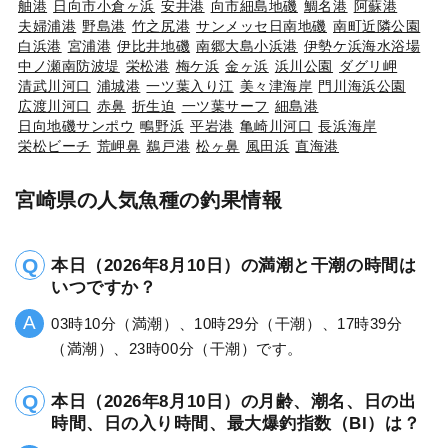
舳港
日向市小倉ヶ浜
安井港
向市細島地磯
鯛名港
阿蘇港
夫婦浦港
野島港
竹之尻港
サンメッセ日南地磯
南町近隣公園
白浜港
宮浦港
伊比井地磯
南郷大島小浜港
伊勢ケ浜海水浴場
中ノ瀬南防波堤
栄松港
梅ケ浜
金ヶ浜
浜川公園
ダグリ岬
清武川河口
浦城港
一ツ葉入り江
美々津海岸
門川海浜公園
広渡川河口
赤鼻
折生迫
一ツ葉サーフ
細島港
日向地磯サンポウ
鴫野浜
平岩港
亀崎川河口
長浜海岸
栄松ビーチ
荒岬鼻
鵜戸港
松ヶ鼻
風田浜
直海港
宮崎県の人気魚種の釣果情報
本日（2026年8月10日）の満潮と干潮の時間は
いつですか？
03時10分（満潮）、10時29分（干潮）、17時39分
（満潮）、23時00分（干潮）です。
本日（2026年8月10日）の月齢、潮名、日の出
時間、日の入り時間、最大爆釣指数（BI）は？