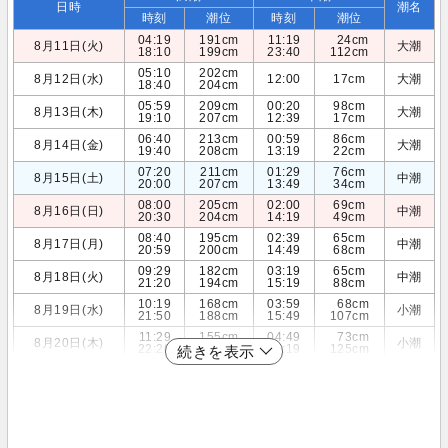
日時
潮名
時刻
潮位
時刻
潮位
04:19
191cm
11:19
24cm
8月11日(火)
大潮
18:10
199cm
23:40
112cm
05:10
202cm
8月12日(水)
12:00
17cm
大潮
18:40
204cm
05:59
209cm
00:20
98cm
8月13日(木)
大潮
19:10
207cm
12:39
17cm
06:40
213cm
00:59
86cm
8月14日(金)
大潮
19:40
208cm
13:19
22cm
07:20
211cm
01:29
76cm
8月15日(土)
中潮
20:00
207cm
13:49
34cm
08:00
205cm
02:00
69cm
8月16日(日)
中潮
20:30
204cm
14:19
49cm
08:40
195cm
02:39
65cm
8月17日(月)
中潮
20:59
200cm
14:49
68cm
09:29
182cm
03:19
65cm
8月18日(火)
中潮
21:20
194cm
15:19
88cm
10:19
168cm
03:59
68cm
8月19日(水)
小潮
21:50
188cm
15:49
107cm
11:29
155cm
04:49
73cm
8月20日(木)
小潮
22:20
180cm
16:19
125cm
続きを表示