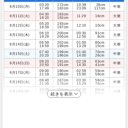
03:20
172cm
10:39
28cm
8月10日(月)
中潮
17:49
182cm
23:09
117cm
04:30
183cm
8月11日(火)
11:29
16cm
大潮
18:20
192cm
05:20
193cm
8月12日(水)
12:10
10cm
大潮
18:59
197cm
06:10
200cm
00:30
91cm
8月13日(木)
大潮
19:29
200cm
12:50
9cm
06:59
202cm
01:00
80cm
8月14日(金)
大潮
19:59
199cm
13:29
15cm
07:40
199cm
01:40
70cm
8月15日(土)
中潮
20:20
196cm
14:00
26cm
08:20
191cm
02:19
63cm
8月16日(日)
中潮
20:50
191cm
14:30
41cm
09:00
180cm
02:59
59cm
8月17日(月)
中潮
21:19
186cm
15:00
59cm
09:40
167cm
03:30
58cm
8月18日(火)
中潮
21:39
179cm
15:29
78cm
10:39
153cm
04:10
60cm
8月19日(水)
小潮
22:00
172cm
15:59
96cm
続きを表示