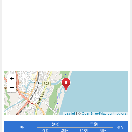
+
−
Leaflet
| ©
OpenStreetMap contributors
満潮
干潮
日時
潮名
時刻
潮位
時刻
潮位