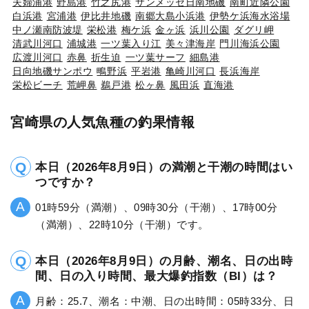
夫婦浦港
野島港
竹之尻港
サンメッセ日南地磯
南町近隣公園
白浜港
宮浦港
伊比井地磯
南郷大島小浜港
伊勢ケ浜海水浴場
中ノ瀬南防波堤
栄松港
梅ケ浜
金ヶ浜
浜川公園
ダグリ岬
清武川河口
浦城港
一ツ葉入り江
美々津海岸
門川海浜公園
広渡川河口
赤鼻
折生迫
一ツ葉サーフ
細島港
日向地磯サンポウ
鴫野浜
平岩港
亀崎川河口
長浜海岸
栄松ビーチ
荒岬鼻
鵜戸港
松ヶ鼻
風田浜
直海港
宮崎県の人気魚種の釣果情報
本日（2026年8月9日）の満潮と干潮の時間はい
つですか？
01時59分（満潮）、09時30分（干潮）、17時00分
（満潮）、22時10分（干潮）です。
本日（2026年8月9日）の月齢、潮名、日の出時
間、日の入り時間、最大爆釣指数（BI）は？
月齢：25.7、潮名：中潮、日の出時間：05時33分、日