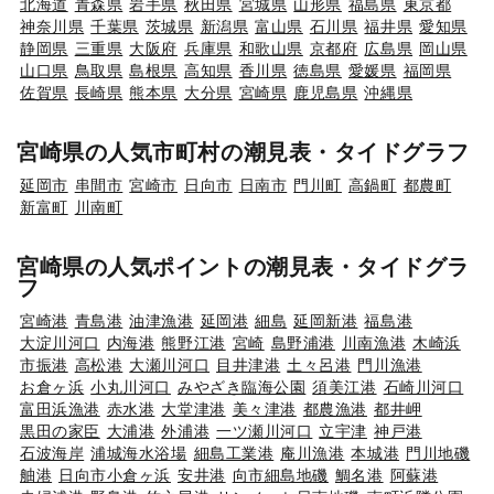
北海道
青森県
岩手県
秋田県
宮城県
山形県
福島県
東京都
神奈川県
千葉県
茨城県
新潟県
富山県
石川県
福井県
愛知県
静岡県
三重県
大阪府
兵庫県
和歌山県
京都府
広島県
岡山県
山口県
鳥取県
島根県
高知県
香川県
徳島県
愛媛県
福岡県
佐賀県
長崎県
熊本県
大分県
宮崎県
鹿児島県
沖縄県
宮崎県の人気市町村の潮見表・タイドグラフ
延岡市
串間市
宮崎市
日向市
日南市
門川町
高鍋町
都農町
新富町
川南町
宮崎県の人気ポイントの潮見表・タイドグラ
フ
宮崎港
青島港
油津漁港
延岡港
細島
延岡新港
福島港
大淀川河口
内海港
熊野江港
宮崎
島野浦港
川南漁港
木崎浜
市振港
高松港
大瀬川河口
目井津港
土々呂港
門川漁港
お倉ヶ浜
小丸川河口
みやざき臨海公園
須美江港
石崎川河口
富田浜漁港
赤水港
大堂津港
美々津港
都農漁港
都井岬
黒田の家臣
大浦港
外浦港
一ツ瀬川河口
立宇津
神戸港
石波海岸
浦城海水浴場
細島工業港
庵川漁港
本城港
門川地磯
舳港
日向市小倉ヶ浜
安井港
向市細島地磯
鯛名港
阿蘇港