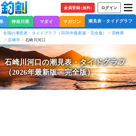
会員登録
ログイン
（無料）
潮見表・タイドグラフ
果
神奈川県
マダイ
マガジン
全国の潮見表・タイドグラフ（2026年最新版・完全版）
宮崎県
宮崎市
石崎川河口
石崎川河口の潮見表
・タイドグラフ
（2026年最新版・完全版）