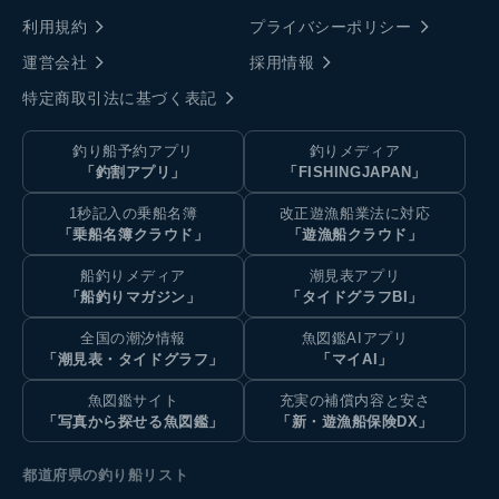
利用規約
プライバシーポリシー
運営会社
採用情報
特定商取引法に基づく表記
釣り船予約アプリ
釣りメディア
「釣割アプリ」
「FISHINGJAPAN」
1秒記入の乗船名簿
改正遊漁船業法に対応
「乗船名簿クラウド」
「遊漁船クラウド」
船釣りメディア
潮見表アプリ
「船釣りマガジン」
「タイドグラフBI」
全国の潮汐情報
魚図鑑AIアプリ
「潮見表・タイドグラフ」
「マイAI」
魚図鑑サイト
充実の補償内容と安さ
「写真から探せる魚図鑑」
「新・遊漁船保険DX」
都道府県の釣り船リスト