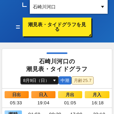
潮見表・タイドグラフを見
る
石崎川河口の
潮見表・タイドグラフ
中潮
月齢
25.7
日出
日入
月出
月入
05:33
19:04
01:05
16:18