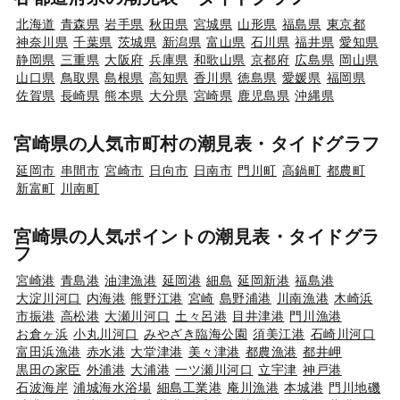
北海道
青森県
岩手県
秋田県
宮城県
山形県
福島県
東京都
神奈川県
千葉県
茨城県
新潟県
富山県
石川県
福井県
愛知県
静岡県
三重県
大阪府
兵庫県
和歌山県
京都府
広島県
岡山県
山口県
鳥取県
島根県
高知県
香川県
徳島県
愛媛県
福岡県
佐賀県
長崎県
熊本県
大分県
宮崎県
鹿児島県
沖縄県
宮崎県の人気市町村の潮見表・タイドグラフ
延岡市
串間市
宮崎市
日向市
日南市
門川町
高鍋町
都農町
新富町
川南町
宮崎県の人気ポイントの潮見表・タイドグラ
フ
宮崎港
青島港
油津漁港
延岡港
細島
延岡新港
福島港
大淀川河口
内海港
熊野江港
宮崎
島野浦港
川南漁港
木崎浜
市振港
高松港
大瀬川河口
土々呂港
目井津港
門川漁港
お倉ヶ浜
小丸川河口
みやざき臨海公園
須美江港
石崎川河口
富田浜漁港
赤水港
大堂津港
美々津港
都農漁港
都井岬
黒田の家臣
外浦港
大浦港
一ツ瀬川河口
立宇津
神戸港
石波海岸
浦城海水浴場
細島工業港
庵川漁港
本城港
門川地磯