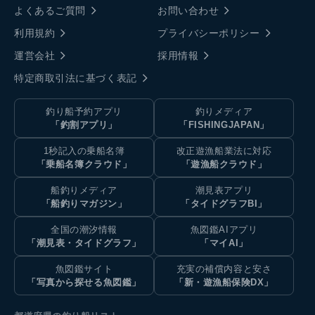
よくあるご質問
お問い合わせ
利用規約
プライバシーポリシー
運営会社
採用情報
特定商取引法に基づく表記
釣り船予約アプリ
釣りメディア
「釣割アプリ」
「FISHINGJAPAN」
1秒記入の乗船名簿
改正遊漁船業法に対応
「乗船名簿クラウド」
「遊漁船クラウド」
船釣りメディア
潮見表アプリ
「船釣りマガジン」
「タイドグラフBI」
全国の潮汐情報
魚図鑑AIアプリ
「潮見表・タイドグラフ」
「マイAI」
魚図鑑サイト
充実の補償内容と安さ
「写真から探せる魚図鑑」
「新・遊漁船保険DX」