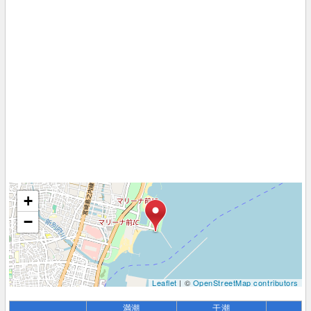
+
−
Leaflet
| ©
OpenStreetMap contributors
満潮
干潮