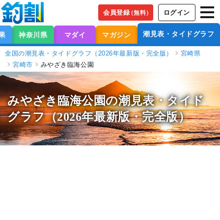
会員登録
ログイン
（無料）
潮見表・タイドグラフ
果
神奈川県
マダイ
マガジン
全国の潮見表・タイドグラフ（2026年最新版・完全版）
宮崎県
宮崎市
みやざき臨海公園
みやざき臨海公園の潮見表
・タイド
グラフ（2026年最新版・完全版）