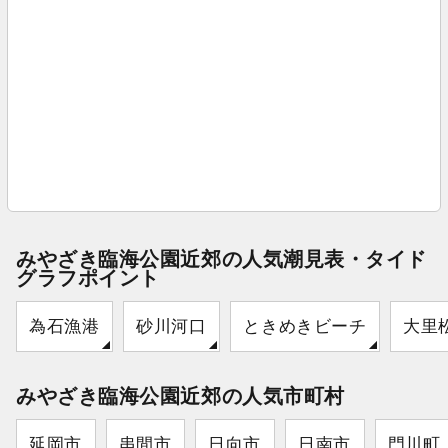
みやざき臨海公園近郊の人気潮見表・タイド
グラフポイント
為石漁港
砂川河口
ときめきビーチ
大里
みやざき臨海公園近郊の人気市町村
延岡市
串間市
日向市
日南市
門川町