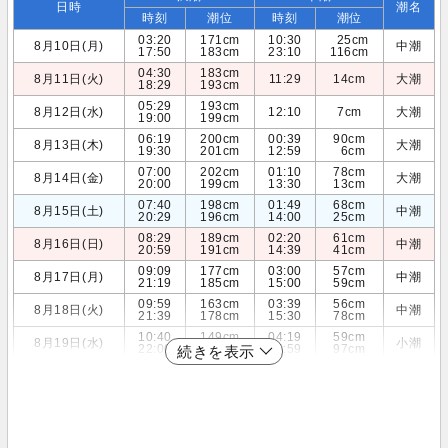
日時
潮名
時刻
潮位
時刻
潮位
03:20
171cm
10:30
25cm
8月10日(月)
中潮
17:50
183cm
23:10
116cm
04:30
183cm
8月11日(火)
11:29
14cm
大潮
18:29
193cm
05:29
193cm
8月12日(水)
12:10
7cm
大潮
19:00
199cm
06:19
200cm
00:39
90cm
8月13日(木)
大潮
19:30
201cm
12:59
6cm
07:00
202cm
01:10
78cm
8月14日(金)
大潮
20:00
199cm
13:30
13cm
07:40
198cm
01:49
68cm
8月15日(土)
中潮
20:29
196cm
14:00
25cm
08:29
189cm
02:20
61cm
8月16日(日)
中潮
20:59
191cm
14:39
41cm
09:09
177cm
03:00
57cm
8月17日(月)
中潮
21:19
185cm
15:00
59cm
09:59
163cm
03:39
56cm
8月18日(火)
中潮
21:39
178cm
15:30
78cm
10:40
149cm
04:19
59cm
8月19日(水)
小潮
22:00
170cm
15:59
97cm
続きを表示