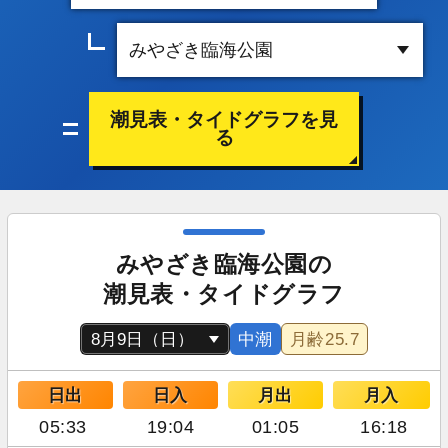
潮見表・タイドグラフを見
る
みやざき臨海公園の
潮見表・タイドグラフ
中潮
月齢
25.7
日出
日入
月出
月入
05:33
19:04
01:05
16:18