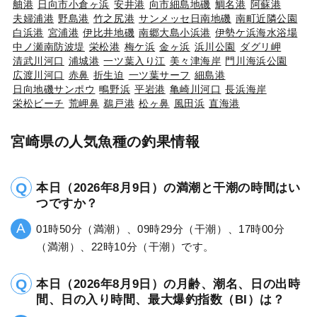
舳港
日向市小倉ヶ浜
安井港
向市細島地磯
鯛名港
阿蘇港
夫婦浦港
野島港
竹之尻港
サンメッセ日南地磯
南町近隣公園
白浜港
宮浦港
伊比井地磯
南郷大島小浜港
伊勢ケ浜海水浴場
中ノ瀬南防波堤
栄松港
梅ケ浜
金ヶ浜
浜川公園
ダグリ岬
清武川河口
浦城港
一ツ葉入り江
美々津海岸
門川海浜公園
広渡川河口
赤鼻
折生迫
一ツ葉サーフ
細島港
日向地磯サンポウ
鴫野浜
平岩港
亀崎川河口
長浜海岸
栄松ビーチ
荒岬鼻
鵜戸港
松ヶ鼻
風田浜
直海港
宮崎県の人気魚種の釣果情報
本日（2026年8月9日）の満潮と干潮の時間はい
つですか？
01時50分（満潮）、09時29分（干潮）、17時00分
（満潮）、22時10分（干潮）です。
本日（2026年8月9日）の月齢、潮名、日の出時
間、日の入り時間、最大爆釣指数（BI）は？