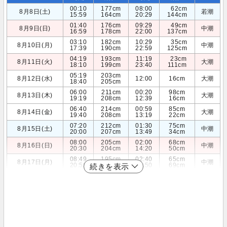
00:10
177cm
08:00
62cm
8月8日(土)
若潮
15:59
164cm
20:29
144cm
01:40
176cm
09:29
49cm
8月9日(日)
中潮
16:59
178cm
22:00
137cm
03:10
182cm
10:29
35cm
8月10日(月)
中潮
17:39
190cm
22:59
125cm
04:19
193cm
11:19
23cm
8月11日(火)
大潮
18:10
199cm
23:40
111cm
05:19
203cm
8月12日(水)
12:00
16cm
大潮
18:40
205cm
06:00
211cm
00:20
98cm
8月13日(木)
大潮
19:19
208cm
12:39
16cm
06:40
214cm
00:59
85cm
8月14日(金)
大潮
19:40
208cm
13:19
22cm
07:20
212cm
01:30
75cm
8月15日(土)
中潮
20:00
207cm
13:49
34cm
08:00
205cm
02:00
68cm
8月16日(日)
中潮
20:30
204cm
14:20
50cm
08:49
195cm
02:40
65cm
8月17日(月)
中潮
20:59
200cm
14:50
69cm
続きを表示