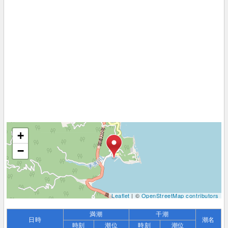
+
−
Leaflet
| ©
OpenStreetMap contributors
満潮
干潮
日時
潮名
時刻
潮位
時刻
潮位