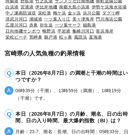
阿蘇港
野島港
竹之尻港
サンメッセ日南地磯
南町近隣公園
白浜港
宮浦港
伊比井地磯
南郷大島小浜港
伊勢ケ浜海水浴場
中ノ瀬南防波堤
栄松港
梅ケ浜
金ヶ浜
浜川公園
ダグリ岬
清武川河口
浦城港
一ツ葉入り江
美々津海岸
門川海浜公園
広渡川河口
赤鼻
折生迫
一ツ葉サーフ
細島港
日向地磯サンポウ
鴫野浜
平岩港
亀崎川河口
長浜海岸
栄松ビーチ
荒岬鼻
鵜戸港
松ヶ鼻
風田浜
直海港
宮崎県の人気魚種の釣果情報
本日（2026年8月7日）の満潮と干潮の時間はい
つですか？
06時39分（干潮）、13時59分（満潮）、18時19分
（干潮）です。
本日（2026年8月7日）の月齢、潮名、日の出時
間、日の入り時間、最大爆釣指数（BI）は？
月齢：23.7、潮名：長潮、日の出時間：05時33分、日