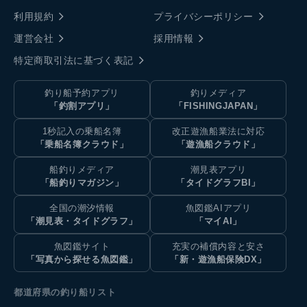
利用規約
プライバシーポリシー
運営会社
採用情報
特定商取引法に基づく表記
釣り船予約アプリ
釣りメディア
「釣割アプリ」
「FISHINGJAPAN」
1秒記入の乗船名簿
改正遊漁船業法に対応
「乗船名簿クラウド」
「遊漁船クラウド」
船釣りメディア
潮見表アプリ
「船釣りマガジン」
「タイドグラフBI」
全国の潮汐情報
魚図鑑AIアプリ
「潮見表・タイドグラフ」
「マイAI」
魚図鑑サイト
充実の補償内容と安さ
「写真から探せる魚図鑑」
「新・遊漁船保険DX」
都道府県の釣り船リスト