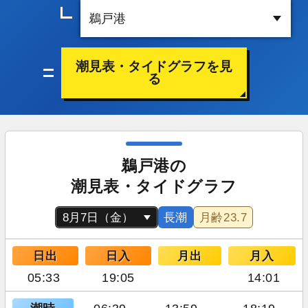
潮見表・タイドグラフを見
る
鵜戸港の
潮見表・タイドグラフ
長潮
月齢
23.7
日出
日入
月出
月入
05:33
19:05
14:01