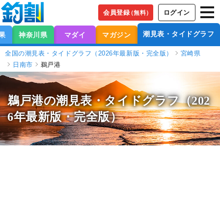
会員登録
ログイン
（無料）
潮見表・タイドグラフ
果
神奈川県
マダイ
マガジン
全国の潮見表・タイドグラフ（2026年最新版・完全版）
宮崎県
日南市
鵜戸港
鵜戸港の潮見表
・タイドグラフ（202
6年最新版・完全版）