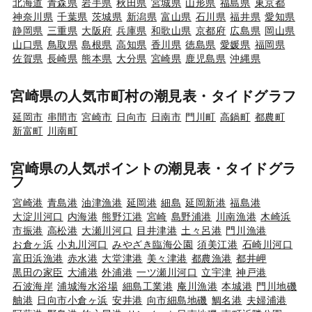
北海道
青森県
岩手県
秋田県
宮城県
山形県
福島県
東京都
神奈川県
千葉県
茨城県
新潟県
富山県
石川県
福井県
愛知県
静岡県
三重県
大阪府
兵庫県
和歌山県
京都府
広島県
岡山県
山口県
鳥取県
島根県
高知県
香川県
徳島県
愛媛県
福岡県
佐賀県
長崎県
熊本県
大分県
宮崎県
鹿児島県
沖縄県
宮崎県の人気市町村の潮見表・タイドグラフ
延岡市
串間市
宮崎市
日向市
日南市
門川町
高鍋町
都農町
新富町
川南町
宮崎県の人気ポイントの潮見表・タイドグラ
フ
宮崎港
青島港
油津漁港
延岡港
細島
延岡新港
福島港
大淀川河口
内海港
熊野江港
宮崎
島野浦港
川南漁港
木崎浜
市振港
高松港
大瀬川河口
目井津港
土々呂港
門川漁港
お倉ヶ浜
小丸川河口
みやざき臨海公園
須美江港
石崎川河口
富田浜漁港
赤水港
大堂津港
美々津港
都農漁港
都井岬
黒田の家臣
大浦港
外浦港
一ツ瀬川河口
立宇津
神戸港
石波海岸
浦城海水浴場
細島工業港
庵川漁港
本城港
門川地磯
舳港
日向市小倉ヶ浜
安井港
向市細島地磯
鯛名港
夫婦浦港