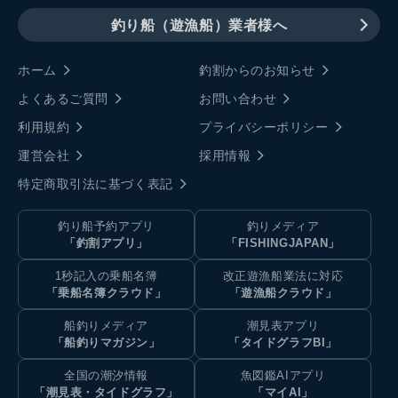
釣り船（遊漁船）業者様へ
ホーム
釣割からのお知らせ
よくあるご質問
お問い合わせ
利用規約
プライバシーポリシー
運営会社
採用情報
特定商取引法に基づく表記
釣り船予約アプリ
釣りメディア
「釣割アプリ」
「FISHINGJAPAN」
1秒記入の乗船名簿
改正遊漁船業法に対応
「乗船名簿クラウド」
「遊漁船クラウド」
船釣りメディア
潮見表アプリ
「船釣りマガジン」
「タイドグラフBI」
全国の潮汐情報
魚図鑑AIアプリ
「潮見表・タイドグラフ」
「マイAI」