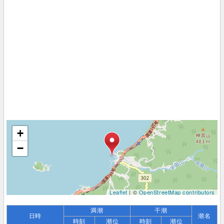
+
−
Leaflet
| ©
OpenStreetMap contributors
満潮
干潮
日時
潮名
時刻
潮位
時刻
潮位