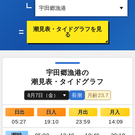
潮見表・タイドグラフを見
る
宇田郷漁港の
潮見表・タイドグラフ
長潮
月齢
23.7
日出
日入
月出
月入
05:27
19:10
23:59
14:09