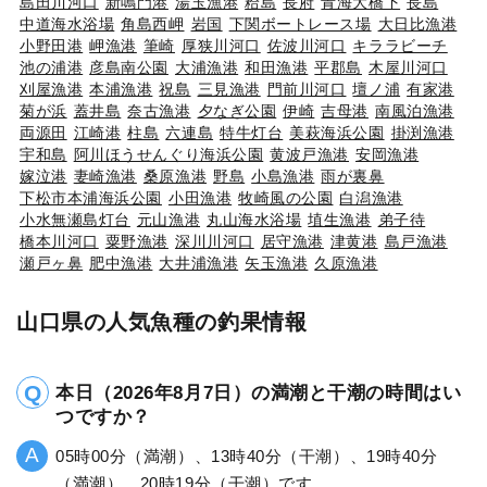
島田川河口
新鳴門港
湯玉漁港
粭島
長府
青海大橋下
長島
中道海水浴場
角島西岬
岩国
下関ボートレース場
大日比漁港
小野田港
岬漁港
筆崎
厚狭川河口
佐波川河口
キララビーチ
池の浦港
彦島南公園
大浦漁港
和田漁港
平郡島
木屋川河口
刈屋漁港
本浦漁港
祝島
三見漁港
門前川河口
壇ノ浦
有家港
菊が浜
蓋井島
奈古漁港
夕なぎ公園
伊崎
吉母港
南風泊漁港
両源田
江崎港
柱島
六連島
特牛灯台
美萩海浜公園
掛渕漁港
宇和島
阿川ほうせんぐり海浜公園
黄波戸漁港
安岡漁港
嫁泣港
妻崎漁港
桑原漁港
野島
小島漁港
雨が裏鼻
下松市本浦海浜公園
小田漁港
牧崎風の公園
白潟漁港
小水無瀬島灯台
元山漁港
丸山海水浴場
埴生漁港
弟子待
橋本川河口
粟野漁港
深川川河口
居守漁港
津黄港
島戸漁港
瀬戸ヶ鼻
肥中漁港
大井浦漁港
矢玉漁港
久原漁港
山口県の人気魚種の釣果情報
本日（2026年8月7日）の満潮と干潮の時間はい
つですか？
05時00分（満潮）、13時40分（干潮）、19時40分
（満潮）、20時19分（干潮）です。