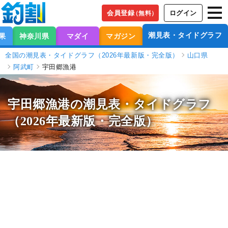
会員登録
ログイン
（無料）
潮見表・タイドグラフ
果
神奈川県
マダイ
マガジン
全国の潮見表・タイドグラフ（2026年最新版・完全版）
山口県
阿武町
宇田郷漁港
宇田郷漁港の潮見表
・タイドグラフ
（2026年最新版・完全版）