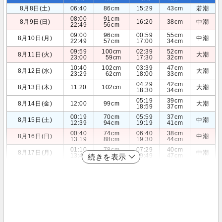
8月8日(土)
06:40
86cm
15:29
43cm
若潮
08:00
91cm
8月9日(日)
16:20
38cm
中潮
22:49
56cm
09:00
96cm
00:59
55cm
8月10日(月)
中潮
22:49
57cm
17:00
34cm
09:59
100cm
02:39
52cm
8月11日(火)
大潮
23:00
59cm
17:30
32cm
10:40
102cm
03:39
47cm
8月12日(水)
大潮
23:29
62cm
18:00
33cm
04:29
42cm
8月13日(木)
11:20
102cm
大潮
18:30
34cm
05:19
39cm
8月14日(金)
12:00
99cm
大潮
18:59
37cm
00:19
70cm
05:59
37cm
8月15日(土)
中潮
12:39
94cm
19:19
41cm
00:40
74cm
06:40
38cm
8月16日(日)
中潮
13:19
88cm
19:30
44cm
01:10
78cm
07:29
40cm
8月17日(月)
中潮
13:49
80cm
19:49
47cm
続きを表示