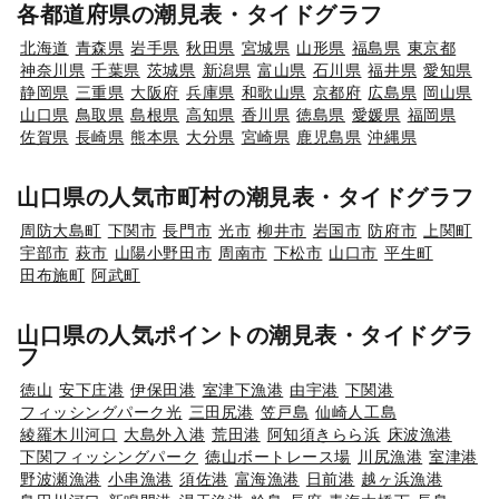
各都道府県の潮見表・タイドグラフ
北海道
青森県
岩手県
秋田県
宮城県
山形県
福島県
東京都
神奈川県
千葉県
茨城県
新潟県
富山県
石川県
福井県
愛知県
静岡県
三重県
大阪府
兵庫県
和歌山県
京都府
広島県
岡山県
山口県
鳥取県
島根県
高知県
香川県
徳島県
愛媛県
福岡県
佐賀県
長崎県
熊本県
大分県
宮崎県
鹿児島県
沖縄県
山口県の人気市町村の潮見表・タイドグラフ
周防大島町
下関市
長門市
光市
柳井市
岩国市
防府市
上関町
宇部市
萩市
山陽小野田市
周南市
下松市
山口市
平生町
田布施町
阿武町
山口県の人気ポイントの潮見表・タイドグラ
フ
徳山
安下庄港
伊保田港
室津下漁港
由宇港
下関港
フィッシングパーク光
三田尻港
笠戸島
仙崎人工島
綾羅木川河口
大島外入港
荒田港
阿知須きらら浜
床波漁港
下関フィッシングパーク
徳山ボートレース場
川尻漁港
室津港
野波瀬漁港
小串漁港
須佐港
富海漁港
日前港
越ヶ浜漁港