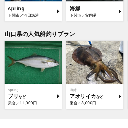
spring
海縁
下関市／涌田漁港
下関市／安岡港
山口県の人気船釣りプラン
spring
海縁
ブリ
アオリイカ
11,000
8,000
乗合／
円
乗合／
円