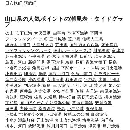
田布施町
阿武町
山口県の人気ポイントの潮見表・タイドグラ
フ
徳山
安下庄港
伊保田港
由宇港
室津下漁港
下関港
フィッシングパーク光
三田尻港
笠戸島
仙崎人工島
綾羅木川河口
大島外入港
荒田港
阿知須きらら浜
床波漁港
下関フィッシングパーク
徳山ボートレース場
川尻漁港
室津港
野波瀬漁港
小串漁港
須佐港
富海漁港
日前港
越ヶ浜漁港
島田川河口
新鳴門港
湯玉漁港
粭島
長府
青海大橋下
長島
中道海水浴場
角島西岬
岩国
下関ボートレース場
大日比漁港
小野田港
岬漁港
筆崎
厚狭川河口
佐波川河口
キララビーチ
彦島南公園
池の浦港
大浦漁港
和田漁港
平郡島
木屋川河口
本浦漁港
刈屋漁港
祝島
三見漁港
門前川河口
壇ノ浦
菊が浜
有家港
蓋井島
奈古漁港
夕なぎ公園
伊崎
吉母港
南風泊漁港
両源田
江崎港
柱島
六連島
特牛灯台
美萩海浜公園
掛渕漁港
宇和島
阿川ほうせんぐり海浜公園
黄波戸漁港
安岡漁港
嫁泣港
妻崎漁港
桑原漁港
野島
小島漁港
雨が裏鼻
下松市本浦海浜公園
小田漁港
牧崎風の公園
白潟漁港
小水無瀬島灯台
元山漁港
丸山海水浴場
埴生漁港
弟子待
橋本川河口
粟野漁港
深川川河口
居守漁港
津黄港
島戸漁港