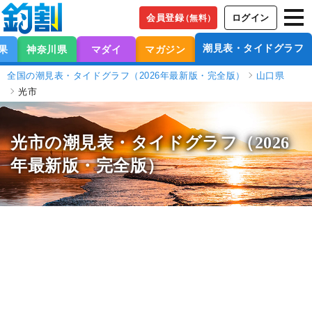
会員登録
ログイン
（無料）
潮見表・タイドグラフ
果
神奈川県
マダイ
マガジン
全国の潮見表・タイドグラフ（2026年最新版・完全版）
山口県
光市
光市の潮見表
・タイドグラフ（2026
年最新版・完全版）