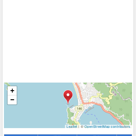
+
−
Leaflet
| ©
OpenStreetMap contributors