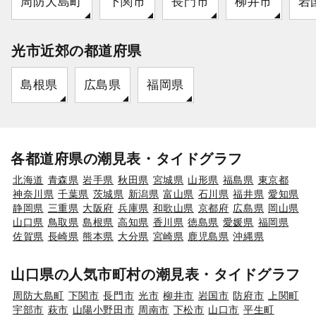
周防大島町
下関市
長門市
柳井市
岩
光市近郊の都道府県
島根県
広島県
福岡県
各都道府県の潮見表・タイドグラフ
北海道
青森県
岩手県
秋田県
宮城県
山形県
福島県
東京都
神奈川県
千葉県
茨城県
新潟県
富山県
石川県
福井県
愛知県
静岡県
三重県
大阪府
兵庫県
和歌山県
京都府
広島県
岡山県
山口県
鳥取県
島根県
高知県
香川県
徳島県
愛媛県
福岡県
佐賀県
長崎県
熊本県
大分県
宮崎県
鹿児島県
沖縄県
山口県の人気市町村の潮見表・タイドグラフ
周防大島町
下関市
長門市
光市
柳井市
岩国市
防府市
上関町
宇部市
萩市
山陽小野田市
周南市
下松市
山口市
平生町