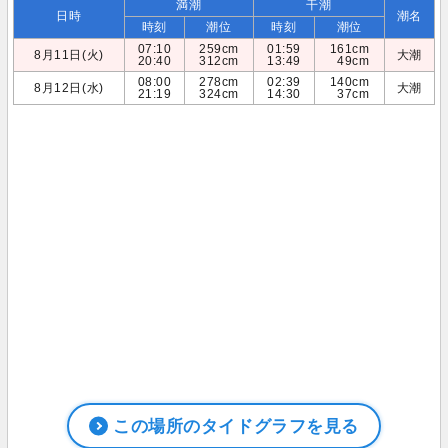
満潮
干潮
日時
潮名
時刻
潮位
時刻
潮位
07:10
259cm
01:59
161cm
8月11日(火)
大潮
20:40
312cm
13:49
49cm
08:00
278cm
02:39
140cm
8月12日(水)
大潮
21:19
324cm
14:30
37cm
この場所のタイドグラフを見る