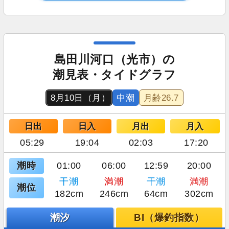
島田川河口（光市）の
潮見表・タイドグラフ
8月10日（月）
中潮
月齢
26.7
日出
日入
月出
月入
05:29
19:04
02:03
17:20
潮時
01:00
06:00
12:59
20:00
干潮
満潮
干潮
満潮
潮位
182cm
246cm
64cm
302cm
潮汐
BI（爆釣指数）