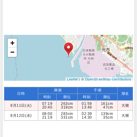
+
−
Leaflet
| ©
OpenStreetMap contributors
満潮
干潮
日時
潮名
時刻
潮位
時刻
潮位
07:19
263cm
01:59
161cm
8月11日(火)
大潮
20:40
319cm
13:49
47cm
08:00
283cm
02:39
139cm
8月12日(水)
大潮
21:19
331cm
14:30
35cm