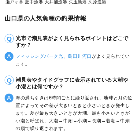
瀬戸ヶ鼻
肥中漁港
大井浦漁港
矢玉漁港
久原漁港
山口県の人気魚種の釣果情報
光市で潮見表がよく見られるポイントはどこで
すか？
フィッシングパーク光
、
島田川河口
がよく見られてい
ます。
潮見表やタイドグラフに表示されている大潮や
小潮とは何ですか？
海の満ち引きは6時間ごとに繰り返され、地球と月の位
置によってその差が大きいときと小さいときが発生し
ます。差が最も大きいときが大潮、最も小さいときが
小潮と呼ばれ、大潮→中潮→小潮→長潮→若潮→中潮
の順で繰り返されます。