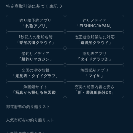
特定商取引法に基づく表記
釣り船予約アプリ
釣りメディア
「釣割アプリ」
「FISHINGJAPAN」
1秒記入の乗船名簿
改正遊漁船業法に対応
「乗船名簿クラウド」
「遊漁船クラウド」
船釣りメディア
潮見表アプリ
「船釣りマガジン」
「タイドグラフBI」
全国の潮汐情報
魚図鑑AIアプリ
「潮見表・タイドグラフ」
「マイAI」
魚図鑑サイト
充実の補償内容と安さ
「写真から探せる魚図鑑」
「新・遊漁船保険DX」
都道府県の釣り船リスト
人気市町村の釣り船リスト