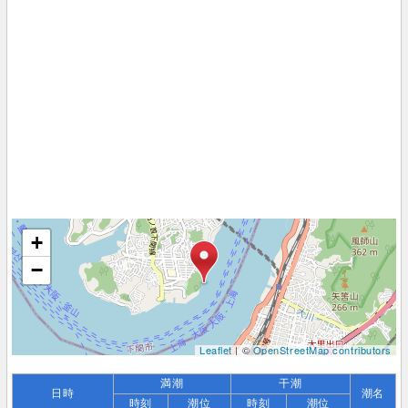
+
−
Leaflet
| ©
OpenStreetMap contributors
満潮
干潮
日時
潮名
時刻
潮位
時刻
潮位