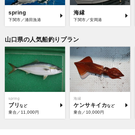
spring
海縁
下関市／涌田漁港
下関市／安岡港
山口県の人気船釣りプラン
spring
海縁
ブリ
ケンサキイカ
11,000
10,000
乗合／
円
乗合／
円