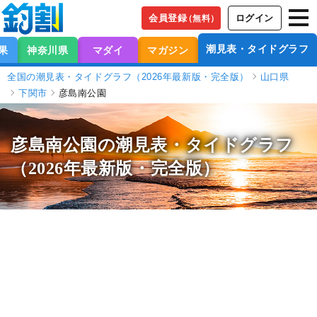
会員登録
ログイン
（無料）
潮見表・タイドグラフ
果
神奈川県
マダイ
マガジン
全国の潮見表・タイドグラフ（2026年最新版・完全版）
山口県
下関市
彦島南公園
彦島南公園の潮見表
・タイドグラフ
（2026年最新版・完全版）