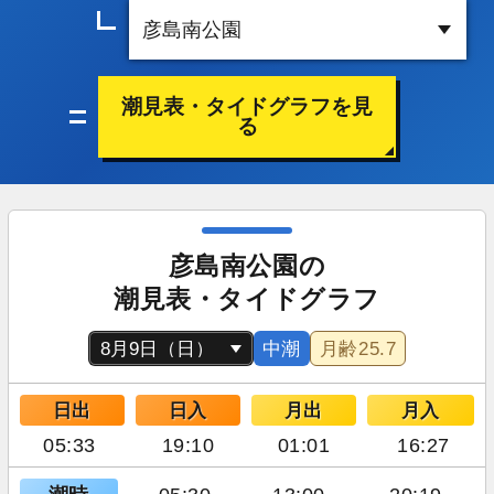
潮見表・タイドグラフを見
る
彦島南公園の
潮見表・タイドグラフ
中潮
月齢
25.7
日出
日入
月出
月入
05:33
19:10
01:01
16:27