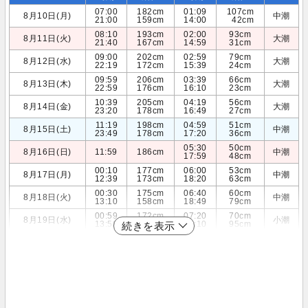
07:00
182cm
01:09
107cm
8月10日(月)
中潮
21:00
159cm
14:00
42cm
08:10
193cm
02:00
93cm
8月11日(火)
大潮
21:40
167cm
14:59
31cm
09:00
202cm
02:59
79cm
8月12日(水)
大潮
22:19
172cm
15:39
24cm
09:59
206cm
03:39
66cm
8月13日(木)
大潮
22:59
176cm
16:10
23cm
10:39
205cm
04:19
56cm
8月14日(金)
大潮
23:20
178cm
16:49
27cm
11:19
198cm
04:59
51cm
8月15日(土)
中潮
23:49
178cm
17:20
36cm
05:30
50cm
8月16日(日)
11:59
186cm
中潮
17:59
48cm
00:10
177cm
06:00
53cm
8月17日(月)
中潮
12:39
173cm
18:20
63cm
00:30
175cm
06:40
60cm
8月18日(火)
中潮
13:10
158cm
18:49
79cm
00:59
172cm
07:20
70cm
8月19日(水)
小潮
13:50
145cm
19:10
95cm
続きを表示