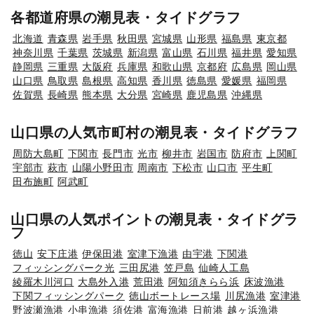
各都道府県の潮見表・タイドグラフ
北海道
青森県
岩手県
秋田県
宮城県
山形県
福島県
東京都
神奈川県
千葉県
茨城県
新潟県
富山県
石川県
福井県
愛知県
静岡県
三重県
大阪府
兵庫県
和歌山県
京都府
広島県
岡山県
山口県
鳥取県
島根県
高知県
香川県
徳島県
愛媛県
福岡県
佐賀県
長崎県
熊本県
大分県
宮崎県
鹿児島県
沖縄県
山口県の人気市町村の潮見表・タイドグラフ
周防大島町
下関市
長門市
光市
柳井市
岩国市
防府市
上関町
宇部市
萩市
山陽小野田市
周南市
下松市
山口市
平生町
田布施町
阿武町
山口県の人気ポイントの潮見表・タイドグラ
フ
徳山
安下庄港
伊保田港
室津下漁港
由宇港
下関港
フィッシングパーク光
三田尻港
笠戸島
仙崎人工島
綾羅木川河口
大島外入港
荒田港
阿知須きらら浜
床波漁港
下関フィッシングパーク
徳山ボートレース場
川尻漁港
室津港
野波瀬漁港
小串漁港
須佐港
富海漁港
日前港
越ヶ浜漁港