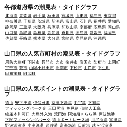
各都道府県の潮見表・タイドグラフ
北海道
青森県
岩手県
秋田県
宮城県
山形県
福島県
東京都
神奈川県
千葉県
茨城県
新潟県
富山県
石川県
福井県
愛知県
静岡県
三重県
大阪府
兵庫県
和歌山県
京都府
広島県
岡山県
山口県
鳥取県
島根県
高知県
香川県
徳島県
愛媛県
福岡県
佐賀県
長崎県
熊本県
大分県
宮崎県
鹿児島県
沖縄県
山口県の人気市町村の潮見表・タイドグラフ
周防大島町
下関市
長門市
光市
柳井市
岩国市
防府市
上関町
宇部市
萩市
山陽小野田市
周南市
下松市
山口市
平生町
田布施町
阿武町
山口県の人気ポイントの潮見表・タイドグラ
フ
徳山
安下庄港
伊保田港
室津下漁港
由宇港
下関港
フィッシングパーク光
三田尻港
笠戸島
仙崎人工島
綾羅木川河口
大島外入港
荒田港
阿知須きらら浜
床波漁港
下関フィッシングパーク
徳山ボートレース場
川尻漁港
室津港
野波瀬漁港
小串漁港
須佐港
富海漁港
日前港
越ヶ浜漁港