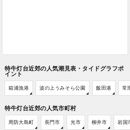
特牛灯台近郊の人気潮見表・タイドグラフポ
イント
箱浦漁港
波の上うみそら公園
飯田港
常
特牛灯台近郊の人気市町村
周防大島町
長門市
光市
柳井市
岩国