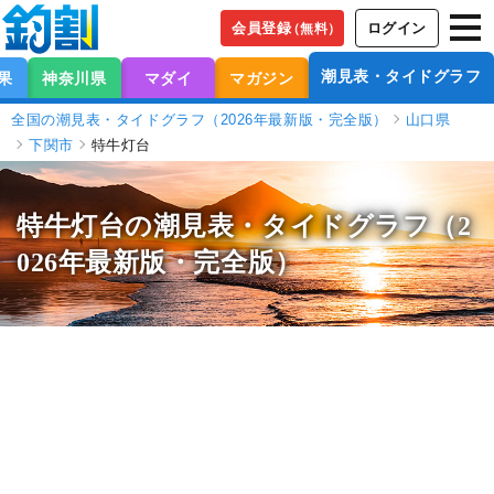
会員登録
ログイン
（無料）
潮見表・タイドグラフ
果
神奈川県
マダイ
マガジン
全国の潮見表・タイドグラフ（2026年最新版・完全版）
山口県
下関市
特牛灯台
特牛灯台の潮見表
・タイドグラフ（2
026年最新版・完全版）