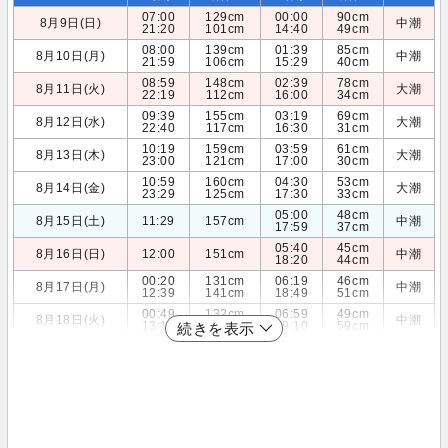
07:00
129cm
00:00
90cm
8月9日(日)
中潮
21:20
101cm
14:40
49cm
08:00
139cm
01:39
85cm
8月10日(月)
中潮
21:59
106cm
15:29
40cm
08:59
148cm
02:39
78cm
8月11日(火)
大潮
22:19
112cm
16:00
34cm
09:39
155cm
03:19
69cm
8月12日(水)
大潮
22:40
117cm
16:30
31cm
10:19
159cm
03:59
61cm
8月13日(木)
大潮
23:00
121cm
17:00
30cm
10:59
160cm
04:30
53cm
8月14日(金)
大潮
23:29
125cm
17:30
33cm
05:00
48cm
8月15日(土)
11:29
157cm
中潮
17:59
37cm
05:40
45cm
8月16日(日)
12:00
151cm
中潮
18:20
44cm
00:20
131cm
06:19
46cm
8月17日(月)
中潮
12:39
141cm
18:49
51cm
00:49
132cm
06:59
49cm
8月18日(火)
中潮
13:10
129cm
19:10
59cm
続きを表示