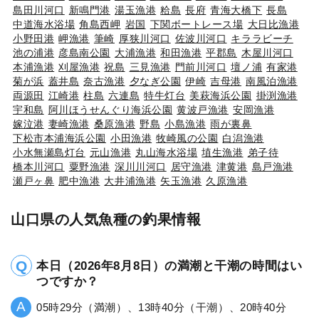
島田川河口
新鳴門港
湯玉漁港
粭島
長府
青海大橋下
長島
中道海水浴場
角島西岬
岩国
下関ボートレース場
大日比漁港
小野田港
岬漁港
筆崎
厚狭川河口
佐波川河口
キララビーチ
池の浦港
彦島南公園
大浦漁港
和田漁港
平郡島
木屋川河口
本浦漁港
刈屋漁港
祝島
三見漁港
門前川河口
壇ノ浦
有家港
菊が浜
蓋井島
奈古漁港
夕なぎ公園
伊崎
吉母港
南風泊漁港
両源田
江崎港
柱島
六連島
特牛灯台
美萩海浜公園
掛渕漁港
宇和島
阿川ほうせんぐり海浜公園
黄波戸漁港
安岡漁港
嫁泣港
妻崎漁港
桑原漁港
野島
小島漁港
雨が裏鼻
下松市本浦海浜公園
小田漁港
牧崎風の公園
白潟漁港
小水無瀬島灯台
元山漁港
丸山海水浴場
埴生漁港
弟子待
橋本川河口
粟野漁港
深川川河口
居守漁港
津黄港
島戸漁港
瀬戸ヶ鼻
肥中漁港
大井浦漁港
矢玉漁港
久原漁港
山口県の人気魚種の釣果情報
本日（2026年8月8日）の満潮と干潮の時間はい
つですか？
05時29分（満潮）、13時40分（干潮）、20時40分