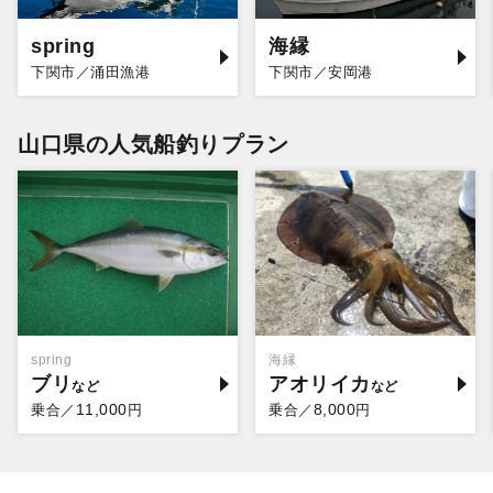
spring
海縁
下関市／涌田漁港
下関市／安岡港
山口県の人気船釣りプラン
spring
海縁
ブリ
アオリイカ
11,000
8,000
乗合／
円
乗合／
円