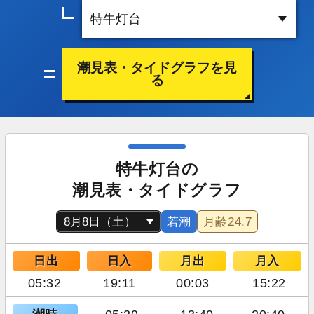
潮見表・タイドグラフを見
る
特牛灯台の
潮見表・タイドグラフ
若潮
月齢
24.7
日出
日入
月出
月入
05:32
19:11
00:03
15:22