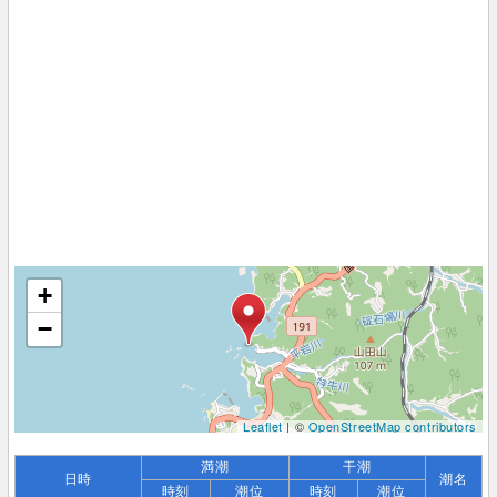
+
−
Leaflet
| ©
OpenStreetMap contributors
満潮
干潮
日時
潮名
時刻
潮位
時刻
潮位