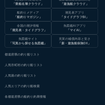
「乗船名簿クラウド」
「遊漁船クラウド」
船釣りメディア
潮見表アプリ
「船釣りマガジン」
「タイドグラフBI」
全国の潮汐情報
魚図鑑AIアプリ
「潮見表・タイドグラフ」
「マイAI」
魚図鑑サイト
充実の補償内容と安さ
「写真から探せる魚図鑑」
「新・遊漁船保険DX」
都道府県の釣り船リスト
人気市町村の釣り船リスト
人気港の釣り船リスト
人気エリアの釣り船検索
各都道府県の船釣り釣果情報