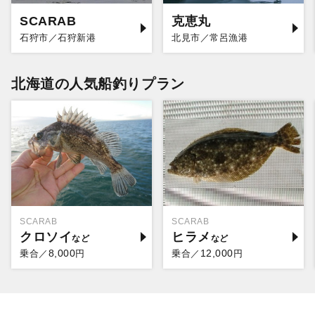
SCARAB
克恵丸
石狩市／石狩新港
北見市／常呂漁港
北海道の人気船釣りプラン
SCARAB
SCARAB
クロソイ
ヒラメ
8,000
12,000
乗合／
円
乗合／
円