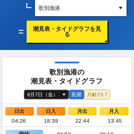
潮見表・タイドグラフを見
る
歌別漁港の
潮見表・タイドグラフ
長潮
月齢
23.7
日出
日入
月出
月入
04:26
18:39
22:44
13:45