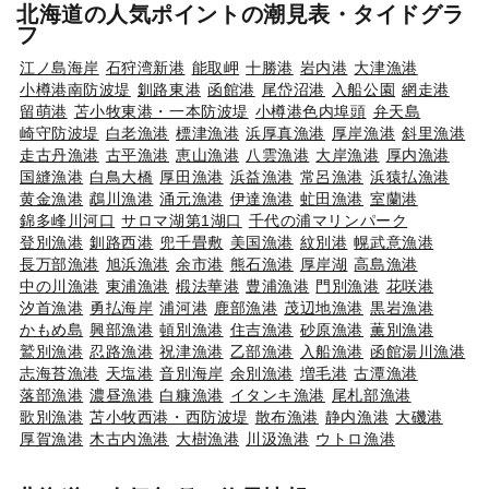
北海道の人気ポイントの潮見表・タイドグラ
フ
江ノ島海岸
石狩湾新港
能取岬
十勝港
岩内港
大津漁港
小樽港南防波堤
釧路東港
函館港
尾岱沼港
入船公園
網走港
留萌港
苫小牧東港・一本防波堤
小樽港色内埠頭
弁天島
崎守防波堤
白老漁港
標津漁港
浜厚真漁港
厚岸漁港
斜里漁港
走古丹漁港
古平漁港
恵山漁港
八雲漁港
大岸漁港
厚内漁港
国縫漁港
白鳥大橋
厚田漁港
浜益漁港
常呂漁港
浜猿払漁港
黄金漁港
鵡川漁港
涌元漁港
伊達漁港
虻田漁港
室蘭港
錦多峰川河口
サロマ湖第1湖口
千代の浦マリンパーク
登別漁港
釧路西港
兜千畳敷
美国漁港
紋別港
幌武意漁港
長万部漁港
旭浜漁港
余市港
熊石漁港
厚岸湖
高島漁港
中の川漁港
東浦漁港
椴法華港
豊浦漁港
門別漁港
花咲港
汐首漁港
勇払海岸
浦河港
鹿部漁港
茂辺地漁港
黒岩漁港
かもめ島
興部漁港
頓別漁港
住吉漁港
砂原漁港
薫別漁港
鷲別漁港
忍路漁港
祝津漁港
乙部漁港
入船漁港
函館湯川漁港
志海苔漁港
天塩港
音別海岸
余別漁港
増毛港
古潭漁港
落部漁港
濃昼漁港
白糠漁港
イタンキ漁港
尾札部漁港
歌別漁港
苫小牧西港・西防波堤
散布漁港
静内漁港
大磯港
厚賀漁港
木古内漁港
大樹漁港
川汲漁港
ウトロ漁港