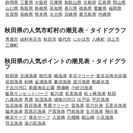
静岡県
三重県
大阪府
兵庫県
和歌山県
京都府
広島県
岡山県
山口県
鳥取県
島根県
高知県
香川県
徳島県
愛媛県
福岡県
佐賀県
長崎県
熊本県
大分県
宮崎県
鹿児島県
沖縄県
秋田県の人気市町村の潮見表・タイドグラフ
男鹿市
由利本荘市
秋田市
能代市
にかほ市
八峰町
潟上市
三種町
秋田県の人気ポイントの潮見表・タイドグラ
フ
秋田港
北浦漁港
能代港
椿漁港
本荘マリーナ
釜谷浜海水浴場
岩舘漁港
剣崎
金浦漁港
象潟漁港
道川漁港
船越水道
子吉川河口
新屋海浜公園
潮瀬崎
小砂川漁港
飯島サンセットパーク
船川港
若美漁港
松ヶ崎漁港
秋田
八森漁港
男鹿
加茂漁港
雄物川河口
出戸浜
平沢漁港
塩浜漁港
西目漁港
男鹿マリーナ
畠漁港
双六分港
五里合漁港
脇本漁港
西黒沢漁港
戸賀漁港
門前漁港
女川漁港
飛分港
峰浜サーフ
落合サーフ
入道崎
大棧橋
館山崎
小浜漁港
羽立漁港
湯の尻漁港