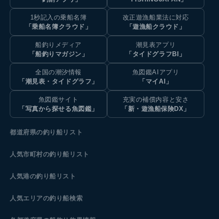
1秒記入の乗船名簿
改正遊漁船業法に対応
「乗船名簿クラウド」
「遊漁船クラウド」
船釣りメディア
潮見表アプリ
「船釣りマガジン」
「タイドグラフBI」
全国の潮汐情報
魚図鑑AIアプリ
「潮見表・タイドグラフ」
「マイAI」
魚図鑑サイト
充実の補償内容と安さ
「写真から探せる魚図鑑」
「新・遊漁船保険DX」
都道府県の釣り船リスト
人気市町村の釣り船リスト
人気港の釣り船リスト
人気エリアの釣り船検索