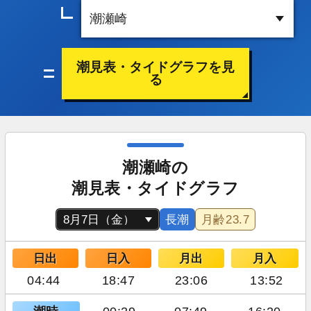
潮見表・タイドグラフを見
る
潮瀬崎の
潮見表・タイドグラフ
長潮
月齢
23.7
日出
日入
月出
月入
04:44
18:47
23:06
13:52