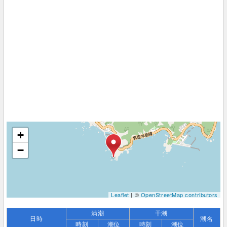
+
−
Leaflet
| ©
OpenStreetMap contributors
満潮
干潮
日時
潮名
時刻
潮位
時刻
潮位