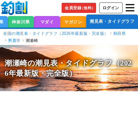
会員登録
ログイン
（無料）
潮見表・タイドグラフ
果
神奈川県
マダイ
マガジン
全国の潮見表・タイドグラフ（2026年最新版・完全版）
秋田県
男鹿市
潮瀬崎
潮瀬崎の潮見表
・タイドグラフ（202
6年最新版・完全版）