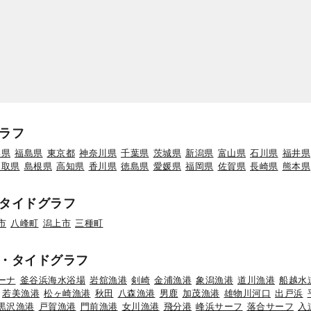
ラフ
形県
福島県
東京都
神奈川県
千葉県
茨城県
新潟県
富山県
石川県
福井県
鳥取県
島根県
高知県
香川県
徳島県
愛媛県
福岡県
佐賀県
長崎県
熊本県
タイドグラフ
市
八峰町
潟上市
三種町
・タイドグラフ
ーナ
釜谷浜海水浴場
岩舘漁港
剣崎
金浦漁港
象潟漁港
道川漁港
船越水
若美漁港
松ヶ崎漁港
秋田
八森漁港
男鹿
加茂漁港
雄物川河口
出戸浜
黒沢漁港
戸賀漁港
門前漁港
女川漁港
飛分港
峰浜サーフ
落合サーフ
入