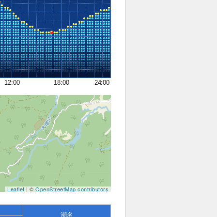
12:00
18:00
24:00
Leaflet
| ©
OpenStreetMap contributors
潮名