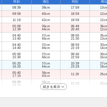
時刻
潮位
時刻
潮
08:39
38cm
17:59
13c
09:59
40cm
18:59
12c
11:19
42cm
19:59
12c
05:09
36cm
06:49
36c
12:39
44cm
20:40
12c
04:40
37cm
08:00
35c
13:40
46cm
21:30
13c
04:40
37cm
08:59
33c
14:40
46cm
22:19
14c
05:00
37cm
09:40
30c
15:30
46cm
22:59
16c
05:20
37cm
10:39
27c
16:20
44cm
23:29
18c
05:40
36cm
11:20
25c
17:19
40cm
06:00
36cm
12:10
22c
18:10
36cm
続きを表示