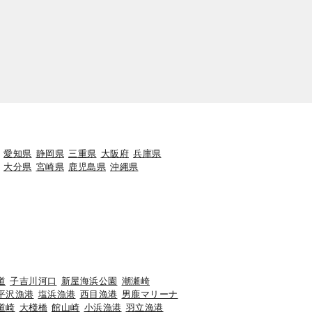
愛知県
静岡県
三重県
大阪府
兵庫県
大分県
宮崎県
鹿児島県
沖縄県
道
子吉川河口
新屋海浜公園
潮瀬崎
平沢漁港
塩浜漁港
西目漁港
男鹿マリーナ
道崎
大棧橋
館山崎
小浜漁港
羽立漁港