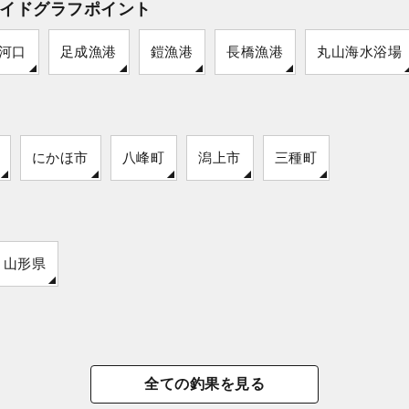
イドグラフポイント
河口
足成漁港
鎧漁港
長橋漁港
丸山海水浴場
にかほ市
八峰町
潟上市
三種町
山形県
全ての釣果を見る