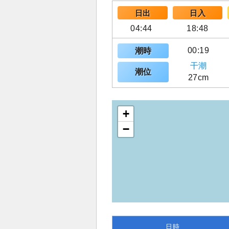
日出
日入
04:44
18:48
00:19
潮時
干潮
潮位
27cm
+
−
日時