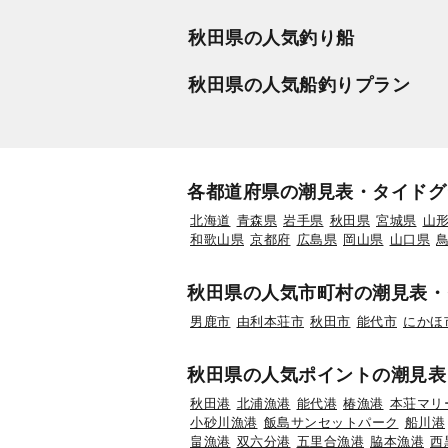
秋田県の人気釣り船
秋田県の人気船釣りプラン
各都道府県の潮見表・タイドグ
北海道
青森県
岩手県
秋田県
宮城県
山
和歌山県
京都府
広島県
岡山県
山口県
秋田県の人気市町村の潮見表・
男鹿市
由利本荘市
秋田市
能代市
にかほ
秋田県の人気ポイントの潮見表
秋田港
北浦漁港
能代港
椿漁港
本荘マリ
小砂川漁港
飯島サンセットパーク
船川港
畠漁港
双六分港
五里合漁港
脇本漁港
西