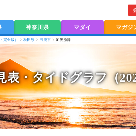
果
神奈川県
マダイ
マガジ
版・完全版）
秋田県
男鹿市
加茂漁港
見表
・タイドグラフ（20