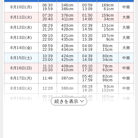
06:30
346cm
00:59
189cm
8月10日(月)
中潮
19:59
386cm
13:09
61cm
07:30
376cm
01:50
159cm
8月11日(火)
大潮
20:40
411cm
14:00
34cm
08:29
403cm
02:39
131cm
8月12日(水)
大潮
21:20
428cm
14:59
15cm
09:10
421cm
03:20
107cm
8月13日(木)
大潮
22:00
435cm
15:39
9cm
09:59
428cm
04:00
90cm
8月14日(金)
大潮
22:39
434cm
16:19
15cm
10:39
424cm
04:39
80cm
8月15日(土)
中潮
23:00
425cm
16:59
34cm
11:10
409cm
05:10
78cm
8月16日(日)
中潮
23:30
410cm
17:20
62cm
05:40
82cm
8月17日(月)
11:49
387cm
中潮
17:59
96cm
06:19
93cm
8月18日(火)
12:20
360cm
中潮
18:20
132cm
00:19
370cm
06:40
107cm
8月19日(水)
小潮
13:00
331cm
18:50
167cm
続きを表示