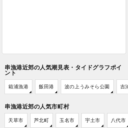
串漁港近郊の人気潮見表・タイドグラフポイ
ント
箱浦漁港
飯田港
波の上うみそら公園
吉
串漁港近郊の人気市町村
天草市
芦北町
玉名市
宇土市
八代市