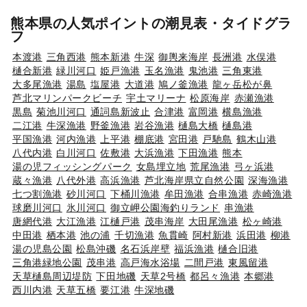
熊本県の人気ポイントの潮見表・タイドグラ
フ
本渡港
三角西港
熊本新港
牛深
御輿来海岸
長洲港
水俣港
樋合新港
緑川河口
姫戸漁港
玉名漁港
鬼池港
三角東港
大多尾漁港
湯島
塩屋港
大道港
鳩ノ釜漁港
龍ヶ岳松が鼻
芦北マリンパークビーチ
宇土マリーナ
松原海岸
赤瀬漁港
黒島
菊池川河口
通詞島新波止
合津港
富岡港
横島漁港
二江港
牛深漁港
野釜漁港
岩谷漁港
樋島大橋
樋島港
平国漁港
河内漁港
上平港
棚底港
宮田港
戸馳島
鶴木山港
八代内港
白川河口
佐敷港
大浜漁港
下田漁港
熊本
湯の児フィッシングパーク
女島埋立地
荒尾漁港
弓ヶ浜港
蔵々漁港
八代外港
高浜漁港
芦北海岸県立自然公園
深海漁港
七つ割漁港
砂川河口
下桶川漁港
牟田漁港
合串漁港
赤崎漁港
球磨川河口
氷川河口
御立岬公園海釣りランド
串漁港
唐網代港
大江漁港
江樋戸港
茂串海岸
大田尾漁港
松ヶ崎港
中田港
栖本港
池の浦
千切漁港
魚貫崎
阿村新港
浜田港
柳港
湯の児島公園
松島沖磯
名石浜岸壁
福浜漁港
樋合旧港
三角港緑地公園
茂串港
高戸海水浴場
二間戸港
東風留港
天草樋島周辺堤防
下田地磯
天草2号橋
都呂々漁港
本郷港
西川内港
天草五橋
要江港
牛深地磯