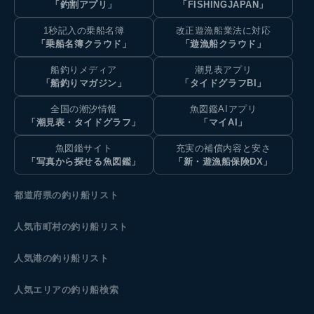
「釣割アプリ」
「FISHINGJAPAN」
1秒記入の乗船名簿
改正遊漁船業法に対応
「乗船名簿クラウド」
「遊漁船クラウド」
船釣りメディア
潮見表アプリ
「船釣りマガジン」
「タイドグラフBI」
全国の潮汐情報
魚図鑑AIアプリ
「潮見表・タイドグラフ」
「マイAI」
魚図鑑サイト
充実の補償内容と安さ
「写真から探せる魚図鑑」
「新・遊漁船保険DX」
都道府県の釣り船リスト
人気市町村の釣り船リスト
人気港の釣り船リスト
人気エリアの釣り船検索