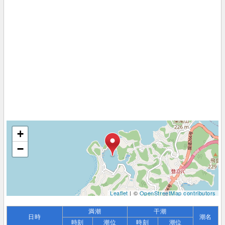
+
−
Leaflet
| ©
OpenStreetMap contributors
満潮
干潮
日時
潮名
時刻
潮位
時刻
潮位