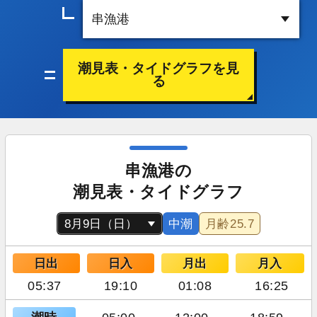
潮見表・タイドグラフを見
る
串漁港の
潮見表・タイドグラフ
中潮
月齢
25.7
日出
日入
月出
月入
05:37
19:10
01:08
16:25