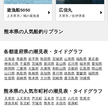
遊漁船5050
広信丸
上天草市／鳩の釜漁港
天草市／佐伊津港
熊本県の人気船釣りプラン
各都道府県の潮見表・タイドグラフ
北海道
青森県
岩手県
秋田県
宮城県
山形県
福島県
東京都
神奈川県
千葉県
茨城県
新潟県
富山県
石川県
福井県
愛知県
静岡県
三重県
大阪府
兵庫県
和歌山県
京都府
広島県
岡山県
山口県
鳥取県
島根県
高知県
香川県
徳島県
愛媛県
福岡県
佐賀県
長崎県
熊本県
大分県
宮崎県
鹿児島県
沖縄県
熊本県の人気市町村の潮見表・タイドグラフ
天草市
上天草市
芦北町
玉名市
宇土市
八代市
荒尾市
津奈木町
苓北町
宇城市
熊本市
水俣市
長洲町