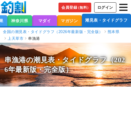
会員登録
ログイン
（無料）
潮見表・タイドグラフ
果
神奈川県
マダイ
マガジン
全国の潮見表・タイドグラフ（2026年最新版・完全版）
熊本県
上天草市
串漁港
串漁港の潮見表
・タイドグラフ（202
6年最新版・完全版）