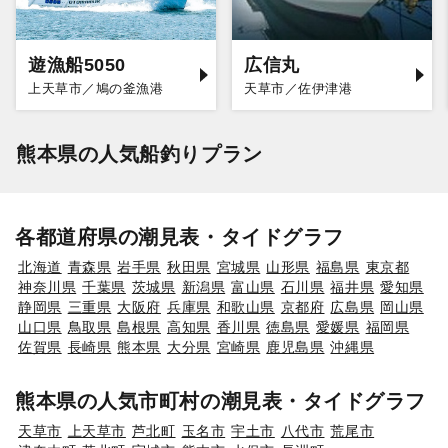
遊漁船5050
広信丸
上天草市／鳩の釜漁港
天草市／佐伊津港
熊本県の人気船釣りプラン
各都道府県の潮見表・タイドグラフ
北海道
青森県
岩手県
秋田県
宮城県
山形県
福島県
東京都
神奈川県
千葉県
茨城県
新潟県
富山県
石川県
福井県
愛知県
静岡県
三重県
大阪府
兵庫県
和歌山県
京都府
広島県
岡山県
山口県
鳥取県
島根県
高知県
香川県
徳島県
愛媛県
福岡県
佐賀県
長崎県
熊本県
大分県
宮崎県
鹿児島県
沖縄県
熊本県の人気市町村の潮見表・タイドグラフ
天草市
上天草市
芦北町
玉名市
宇土市
八代市
荒尾市