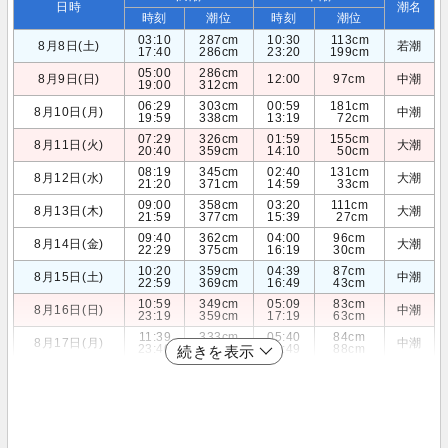
日時
潮名
時刻
潮位
時刻
潮位
03:10
287cm
10:30
113cm
8月8日(土)
若潮
17:40
286cm
23:20
199cm
05:00
286cm
8月9日(日)
12:00
97cm
中潮
19:00
312cm
06:29
303cm
00:59
181cm
8月10日(月)
中潮
19:59
338cm
13:19
72cm
07:29
326cm
01:59
155cm
8月11日(火)
大潮
20:40
359cm
14:10
50cm
08:19
345cm
02:40
131cm
8月12日(水)
大潮
21:20
371cm
14:59
33cm
09:00
358cm
03:20
111cm
8月13日(木)
大潮
21:59
377cm
15:39
27cm
09:40
362cm
04:00
96cm
8月14日(金)
大潮
22:29
375cm
16:19
30cm
10:20
359cm
04:39
87cm
8月15日(土)
中潮
22:59
369cm
16:49
43cm
10:59
349cm
05:09
83cm
8月16日(日)
中潮
23:19
359cm
17:19
63cm
11:39
333cm
05:40
84cm
8月17日(月)
中潮
23:40
348cm
17:49
88cm
続きを表示