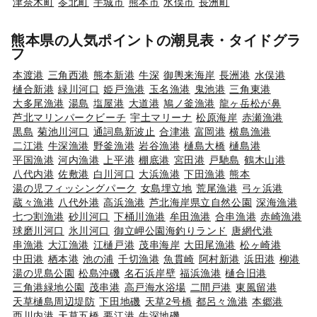
津奈木町
苓北町
宇城市
熊本市
水俣市
長洲町
熊本県の人気ポイントの潮見表・タイドグラ
フ
本渡港
三角西港
熊本新港
牛深
御輿来海岸
長洲港
水俣港
樋合新港
緑川河口
姫戸漁港
玉名漁港
鬼池港
三角東港
大多尾漁港
湯島
塩屋港
大道港
鳩ノ釜漁港
龍ヶ岳松が鼻
芦北マリンパークビーチ
宇土マリーナ
松原海岸
赤瀬漁港
黒島
菊池川河口
通詞島新波止
合津港
富岡港
横島漁港
二江港
牛深漁港
野釜漁港
岩谷漁港
樋島大橋
樋島港
平国漁港
河内漁港
上平港
棚底港
宮田港
戸馳島
鶴木山港
八代内港
佐敷港
白川河口
大浜漁港
下田漁港
熊本
湯の児フィッシングパーク
女島埋立地
荒尾漁港
弓ヶ浜港
蔵々漁港
八代外港
高浜漁港
芦北海岸県立自然公園
深海漁港
七つ割漁港
砂川河口
下桶川漁港
牟田漁港
合串漁港
赤崎漁港
球磨川河口
氷川河口
御立岬公園海釣りランド
唐網代港
串漁港
大江漁港
江樋戸港
茂串海岸
大田尾漁港
松ヶ崎港
中田港
栖本港
池の浦
千切漁港
魚貫崎
阿村新港
浜田港
柳港
湯の児島公園
松島沖磯
名石浜岸壁
福浜漁港
樋合旧港
三角港緑地公園
茂串港
高戸海水浴場
二間戸港
東風留港
天草樋島周辺堤防
下田地磯
天草2号橋
都呂々漁港
本郷港
西川内港
天草五橋
要江港
牛深地磯