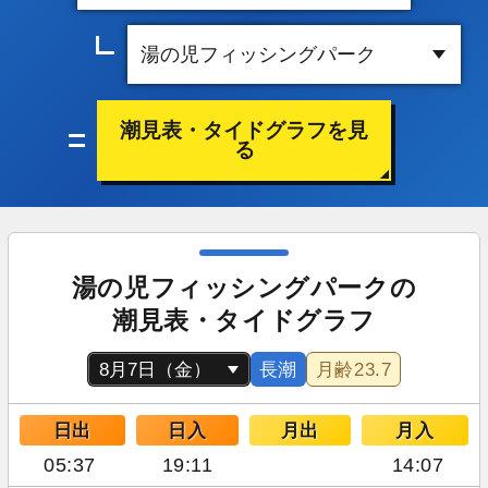
潮見表・タイドグラフを見
る
湯の児フィッシングパークの
潮見表・タイドグラフ
長潮
月齢
23.7
日出
日入
月出
月入
05:37
19:11
14:07