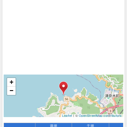
+
−
Leaflet
| ©
OpenStreetMap contributors
満潮
干潮