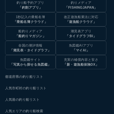
釣り船予約アプリ
釣りメディア
「釣割アプリ」
「FISHINGJAPAN」
1秒記入の乗船名簿
改正遊漁船業法に対応
「乗船名簿クラウド」
「遊漁船クラウド」
船釣りメディア
潮見表アプリ
「船釣りマガジン」
「タイドグラフBI」
全国の潮汐情報
魚図鑑AIアプリ
「潮見表・タイドグラフ」
「マイAI」
魚図鑑サイト
充実の補償内容と安さ
「写真から探せる魚図鑑」
「新・遊漁船保険DX」
都道府県の釣り船リスト
人気市町村の釣り船リスト
人気港の釣り船リスト
人気エリアの釣り船検索