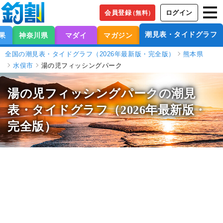
会員登録
ログイン
（無料）
潮見表・タイドグラフ
果
神奈川県
マダイ
マガジン
全国の潮見表・タイドグラフ（2026年最新版・完全版）
熊本県
水俣市
湯の児フィッシングパーク
湯の児フィッシングパークの潮見
表
・タイドグラフ（2026年最新版・
完全版）