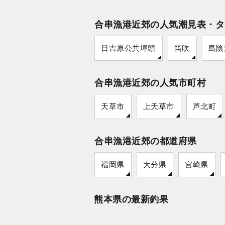
合串漁港近郊の人気潮見表・タ
日吉原公共埠頭
笛吹
島陰
合串漁港近郊の人気市町村
天草市
上天草市
芦北町
合串漁港近郊の都道府県
福岡県
大分県
宮崎県
熊本県の最新釣果