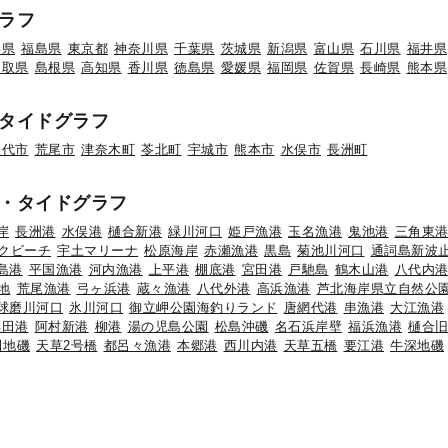
ラフ
形県
福島県
東京都
神奈川県
千葉県
茨城県
新潟県
富山県
石川県
福井県
鳥取県
島根県
高知県
香川県
徳島県
愛媛県
福岡県
佐賀県
長崎県
熊本県
タイドグラフ
八代市
荒尾市
津奈木町
苓北町
宇城市
熊本市
水俣市
長洲町
・タイドグラフ
岸
長洲港
水俣港
樋合新港
緑川河口
姫戸漁港
玉名漁港
鬼池港
三角東
クビーチ
宇土マリーナ
松原海岸
赤瀬漁港
黒島
菊池川河口
通詞島新波
島港
平国漁港
河内漁港
上平港
棚底港
宮田港
戸馳島
鶴木山港
八代内
地
荒尾漁港
弓ヶ浜港
蔵々漁港
八代外港
高浜漁港
芦北海岸県立自然公
球磨川河口
氷川河口
御立岬公園海釣りランド
唐網代港
串漁港
大江漁港
浜田港
阿村新港
柳港
湯の児島公園
松島沖磯
名石浜岸壁
福浜漁港
樋合
田地磯
天草2号橋
都呂々漁港
本郷港
西川内港
天草五橋
要江港
牛深地磯