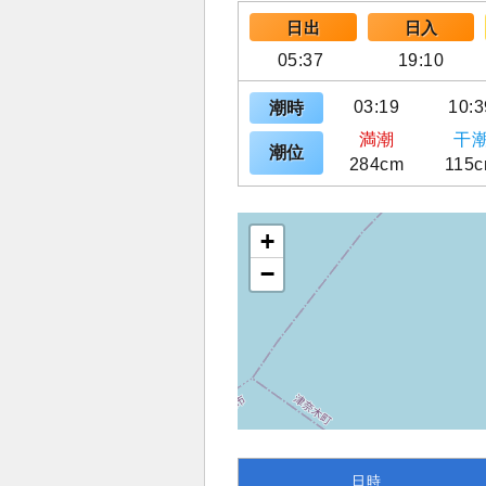
日出
日入
05:37
19:10
03:19
10:3
潮時
満潮
干
潮位
284cm
115
+
−
日時