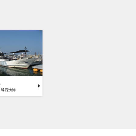
丸
／滑石漁港