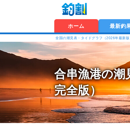
ホーム
最新釣
全国の潮見表・タイドグラフ（2026年最新
合串漁港の潮
完全版）