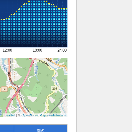
12:00
18:00
24:00
Leaflet
| ©
OpenStreetMap contributors
潮名