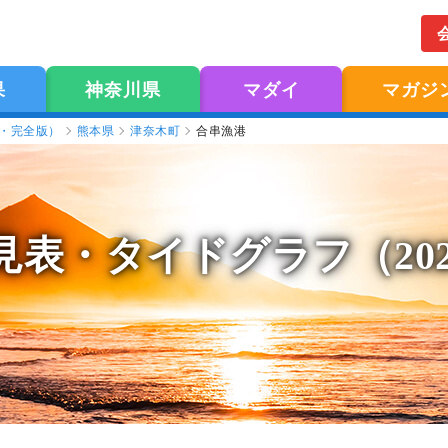
果
神奈川県
マダイ
マガジ
版・完全版）
熊本県
津奈木町
合串漁港
見表
・タイドグラフ（20