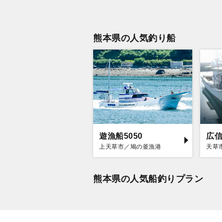
熊本県の人気釣り船
遊漁船5050
広
上天草市／鳩の釜漁港
天草
熊本県の人気船釣りプラン