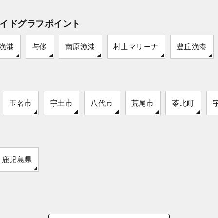
イドグラフポイント
漁港
与侈
南原漁港
村上マリーナ
豊丘漁港
玉名市
宇土市
八代市
荒尾市
苓北町
鹿児島県