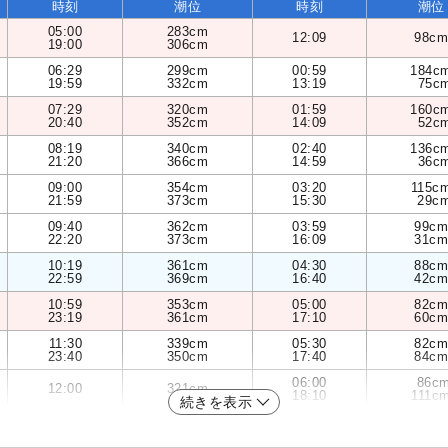
時刻
潮位
時刻
潮位
05:00
283cm
12:09
98cm
19:00
306cm
06:29
299cm
00:59
184c
19:59
332cm
13:19
75c
07:29
320cm
01:59
160c
20:40
352cm
14:09
52c
08:19
340cm
02:40
136c
21:20
366cm
14:59
36c
09:00
354cm
03:20
115c
21:59
373cm
15:30
29c
09:40
362cm
03:59
99cm
22:20
373cm
16:09
31cm
10:19
361cm
04:30
88cm
22:59
369cm
16:40
42cm
10:59
353cm
05:00
82cm
23:19
361cm
17:10
60cm
11:30
339cm
05:30
82cm
23:40
350cm
17:40
84cm
06:00
86c
12:00
321cm
18:10
111c
続きを表示