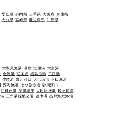
愛知県
静岡県
三重県
大阪府
兵庫県
大分県
宮崎県
鹿児島県
沖縄県
港
大多尾漁港
湯島
塩屋港
大道港
止
合津港
富岡港
横島漁港
二江港
港
佐敷港
白川河口
大浜漁港
下田漁港
園
深海漁港
七つ割漁港
砂川河口
江樋戸港
茂串海岸
大田尾漁港
松ヶ崎港
旧港
三角港緑地公園
茂串港
高戸海水浴場