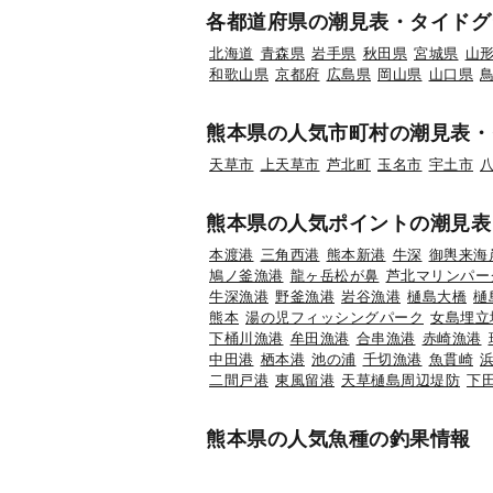
各都道府県の潮見表・タイドグ
北海道
青森県
岩手県
秋田県
宮城県
山
和歌山県
京都府
広島県
岡山県
山口県
熊本県の人気市町村の潮見表・
天草市
上天草市
芦北町
玉名市
宇土市
熊本県の人気ポイントの潮見表
本渡港
三角西港
熊本新港
牛深
御輿来海
鳩ノ釜漁港
龍ヶ岳松が鼻
芦北マリンパー
牛深漁港
野釜漁港
岩谷漁港
樋島大橋
樋
熊本
湯の児フィッシングパーク
女島埋立
下桶川漁港
牟田漁港
合串漁港
赤崎漁港
中田港
栖本港
池の浦
千切漁港
魚貫崎
二間戸港
東風留港
天草樋島周辺堤防
下
熊本県の人気魚種の釣果情報