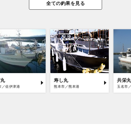
全ての釣果を見る
信丸
寿し丸
共栄
市／佐伊津港
熊本市／熊本港
玉名市