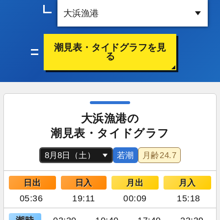
潮見表・タイドグラフを見
る
大浜漁港の
潮見表・タイドグラフ
若潮
月齢
24.7
日出
日入
月出
月入
05:36
19:11
00:09
15:18