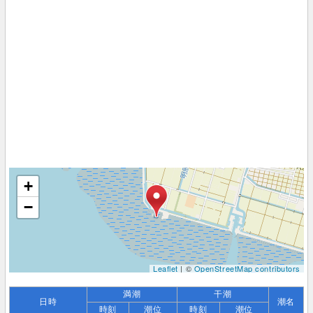
+
−
Leaflet
| ©
OpenStreetMap contributors
満潮
干潮
日時
潮名
時刻
潮位
時刻
潮位