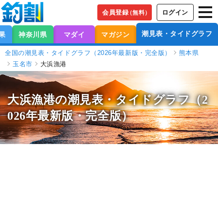
会員登録
ログイン
（無料）
潮見表・タイドグラフ
果
神奈川県
マダイ
マガジン
全国の潮見表・タイドグラフ（2026年最新版・完全版）
熊本県
玉名市
大浜漁港
大浜漁港の潮見表
・タイドグラフ（2
026年最新版・完全版）