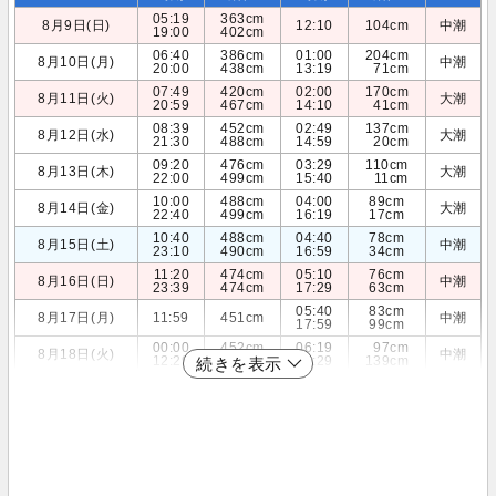
05:19
363cm
8月9日(日)
12:10
104cm
中潮
19:00
402cm
06:40
386cm
01:00
204cm
8月10日(月)
中潮
20:00
438cm
13:19
71cm
07:49
420cm
02:00
170cm
8月11日(火)
大潮
20:59
467cm
14:10
41cm
08:39
452cm
02:49
137cm
8月12日(水)
大潮
21:30
488cm
14:59
20cm
09:20
476cm
03:29
110cm
8月13日(木)
大潮
22:00
499cm
15:40
11cm
10:00
488cm
04:00
89cm
8月14日(金)
大潮
22:40
499cm
16:19
17cm
10:40
488cm
04:40
78cm
8月15日(土)
中潮
23:10
490cm
16:59
34cm
11:20
474cm
05:10
76cm
8月16日(日)
中潮
23:39
474cm
17:29
63cm
05:40
83cm
8月17日(月)
11:59
451cm
中潮
17:59
99cm
00:00
452cm
06:19
97cm
8月18日(火)
中潮
12:29
419cm
18:29
139cm
続きを表示