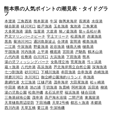
熊本県の人気ポイントの潮見表・タイドグラ
フ
本渡港
三角西港
熊本新港
牛深
御輿来海岸
長洲港
水俣港
樋合新港
緑川河口
姫戸漁港
玉名漁港
鬼池港
三角東港
大多尾漁港
湯島
塩屋港
大道港
鳩ノ釜漁港
龍ヶ岳松が鼻
芦北マリンパークビーチ
宇土マリーナ
松原海岸
赤瀬漁港
黒島
菊池川河口
通詞島新波止
合津港
富岡港
横島漁港
二江港
牛深漁港
野釜漁港
岩谷漁港
樋島大橋
樋島港
平国漁港
河内漁港
上平港
棚底港
宮田港
戸馳島
鶴木山港
八代内港
佐敷港
白川河口
大浜漁港
下田漁港
熊本
湯の児フィッシングパーク
女島埋立地
荒尾漁港
弓ヶ浜港
蔵々漁港
八代外港
高浜漁港
芦北海岸県立自然公園
深海漁港
七つ割漁港
砂川河口
下桶川漁港
牟田漁港
合串漁港
赤崎漁港
球磨川河口
氷川河口
御立岬公園海釣りランド
串漁港
唐網代港
大江漁港
江樋戸港
茂串海岸
大田尾漁港
松ヶ崎港
中田港
栖本港
池の浦
千切漁港
魚貫崎
阿村新港
浜田港
柳港
湯の児島公園
松島沖磯
名石浜岸壁
福浜漁港
樋合旧港
三角港緑地公園
茂串港
高戸海水浴場
二間戸港
東風留港
天草樋島周辺堤防
下田地磯
天草2号橋
都呂々漁港
本郷港
西川内港
天草五橋
要江港
牛深地磯