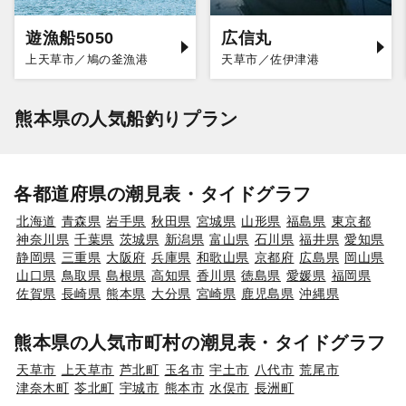
遊漁船5050
広信丸
上天草市／鳩の釜漁港
天草市／佐伊津港
熊本県の人気船釣りプラン
各都道府県の潮見表・タイドグラフ
北海道
青森県
岩手県
秋田県
宮城県
山形県
福島県
東京都
神奈川県
千葉県
茨城県
新潟県
富山県
石川県
福井県
愛知県
静岡県
三重県
大阪府
兵庫県
和歌山県
京都府
広島県
岡山県
山口県
鳥取県
島根県
高知県
香川県
徳島県
愛媛県
福岡県
佐賀県
長崎県
熊本県
大分県
宮崎県
鹿児島県
沖縄県
熊本県の人気市町村の潮見表・タイドグラフ
天草市
上天草市
芦北町
玉名市
宇土市
八代市
荒尾市
津奈木町
苓北町
宇城市
熊本市
水俣市
長洲町