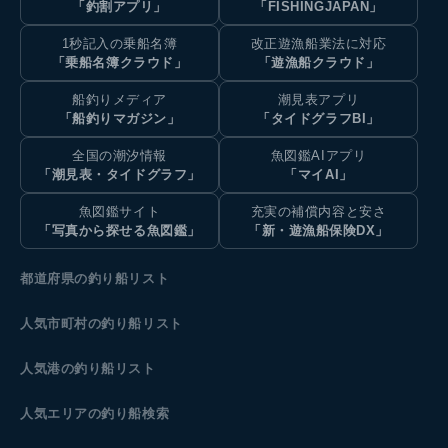
「釣割アプリ」
「FISHINGJAPAN」
1秒記入の乗船名簿
改正遊漁船業法に対応
「乗船名簿クラウド」
「遊漁船クラウド」
船釣りメディア
潮見表アプリ
「船釣りマガジン」
「タイドグラフBI」
全国の潮汐情報
魚図鑑AIアプリ
「潮見表・タイドグラフ」
「マイAI」
魚図鑑サイト
充実の補償内容と安さ
「写真から探せる魚図鑑」
「新・遊漁船保険DX」
都道府県の釣り船リスト
人気市町村の釣り船リスト
人気港の釣り船リスト
人気エリアの釣り船検索