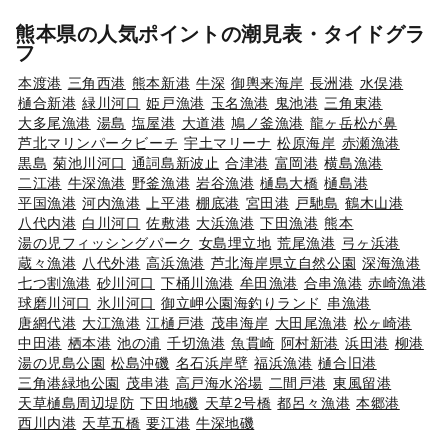
熊本県の人気ポイントの潮見表・タイドグラ
フ
本渡港
三角西港
熊本新港
牛深
御輿来海岸
長洲港
水俣港
樋合新港
緑川河口
姫戸漁港
玉名漁港
鬼池港
三角東港
大多尾漁港
湯島
塩屋港
大道港
鳩ノ釜漁港
龍ヶ岳松が鼻
芦北マリンパークビーチ
宇土マリーナ
松原海岸
赤瀬漁港
黒島
菊池川河口
通詞島新波止
合津港
富岡港
横島漁港
二江港
牛深漁港
野釜漁港
岩谷漁港
樋島大橋
樋島港
平国漁港
河内漁港
上平港
棚底港
宮田港
戸馳島
鶴木山港
八代内港
白川河口
佐敷港
大浜漁港
下田漁港
熊本
湯の児フィッシングパーク
女島埋立地
荒尾漁港
弓ヶ浜港
蔵々漁港
八代外港
高浜漁港
芦北海岸県立自然公園
深海漁港
七つ割漁港
砂川河口
下桶川漁港
牟田漁港
合串漁港
赤崎漁港
球磨川河口
氷川河口
御立岬公園海釣りランド
串漁港
唐網代港
大江漁港
江樋戸港
茂串海岸
大田尾漁港
松ヶ崎港
中田港
栖本港
池の浦
千切漁港
魚貫崎
阿村新港
浜田港
柳港
湯の児島公園
松島沖磯
名石浜岸壁
福浜漁港
樋合旧港
三角港緑地公園
茂串港
高戸海水浴場
二間戸港
東風留港
天草樋島周辺堤防
下田地磯
天草2号橋
都呂々漁港
本郷港
西川内港
天草五橋
要江港
牛深地磯