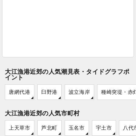
大江漁港近郊の人気潮見表・タイドグラフポ
イント
唐網代港
臼野港
波立海岸
種崎突堤・赤
大江漁港近郊の人気市町村
上天草市
芦北町
玉名市
宇土市
八代