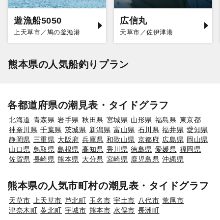
遊漁船5050
広信丸
上天草市／鳩の釜漁港
天草市／佐伊津港
熊本県の人気船釣りプラン
各都道府県の潮見表・タイドグラフ
北海道
青森県
岩手県
秋田県
宮城県
山形県
福島県
東京都
神奈川県
千葉県
茨城県
新潟県
富山県
石川県
福井県
愛知県
静岡県
三重県
大阪府
兵庫県
和歌山県
京都府
広島県
岡山県
山口県
鳥取県
島根県
高知県
香川県
徳島県
愛媛県
福岡県
佐賀県
長崎県
熊本県
大分県
宮崎県
鹿児島県
沖縄県
熊本県の人気市町村の潮見表・タイドグラフ
天草市
上天草市
芦北町
玉名市
宇土市
八代市
荒尾市
津奈木町
苓北町
宇城市
熊本市
水俣市
長洲町