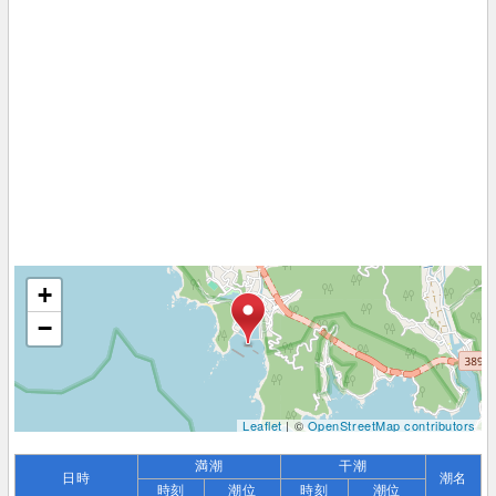
+
−
Leaflet
| ©
OpenStreetMap contributors
満潮
干潮
日時
潮名
時刻
潮位
時刻
潮位