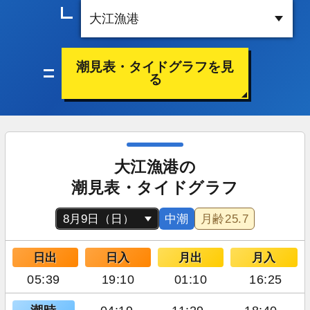
潮見表・タイドグラフを見
る
大江漁港の
潮見表・タイドグラフ
中潮
月齢
25.7
日出
日入
月出
月入
05:39
19:10
01:10
16:25