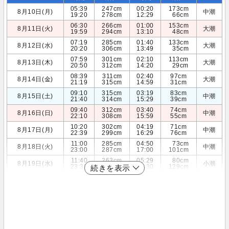
05:39
247cm
00:20
173cm
8月10日(月)
中潮
19:20
278cm
12:29
66cm
06:30
266cm
01:00
153cm
8月11日(火)
大潮
19:59
294cm
13:10
48cm
07:19
285cm
01:40
133cm
8月12日(水)
大潮
20:20
306cm
13:49
35cm
07:59
301cm
02:10
113cm
8月13日(木)
大潮
20:50
312cm
14:20
29cm
08:39
311cm
02:40
97cm
8月14日(金)
大潮
21:19
315cm
14:59
31cm
09:10
315cm
03:19
83cm
8月15日(土)
中潮
21:40
314cm
15:29
39cm
09:40
312cm
03:40
74cm
8月16日(日)
中潮
22:10
308cm
15:59
55cm
10:20
302cm
04:19
71cm
8月17日(月)
中潮
22:39
299cm
16:29
76cm
11:00
285cm
04:50
73cm
8月18日(火)
中潮
23:00
287cm
17:00
101cm
11:40
263cm
05:29
80cm
8月19日(水)
小潮
23:39
272cm
17:30
129cm
続きを表示