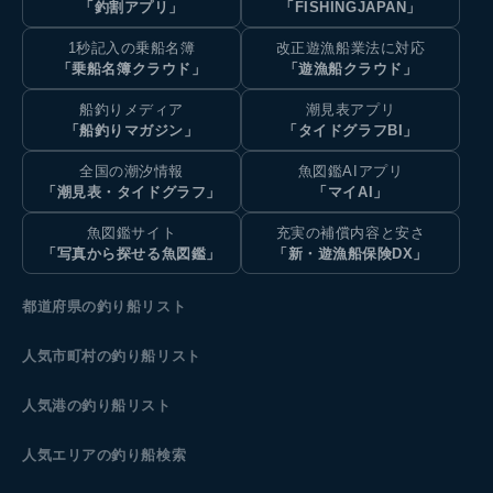
「釣割アプリ」
「FISHINGJAPAN」
1秒記入の乗船名簿
改正遊漁船業法に対応
「乗船名簿クラウド」
「遊漁船クラウド」
船釣りメディア
潮見表アプリ
「船釣りマガジン」
「タイドグラフBI」
全国の潮汐情報
魚図鑑AIアプリ
「潮見表・タイドグラフ」
「マイAI」
魚図鑑サイト
充実の補償内容と安さ
「写真から探せる魚図鑑」
「新・遊漁船保険DX」
都道府県の釣り船リスト
人気市町村の釣り船リスト
人気港の釣り船リスト
人気エリアの釣り船検索