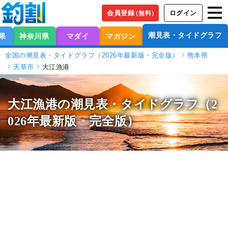
会員登録
ログイン
（無料）
潮見表・タイドグラフ
果
神奈川県
マダイ
マガジン
全国の潮見表・タイドグラフ（2026年最新版・完全版）
熊本県
天草市
大江漁港
大江漁港の潮見表
・タイドグラフ（2
026年最新版・完全版）