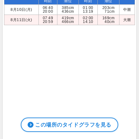
時刻
潮位
時刻
潮位
06:40
385cm
01:00
203cm
8月10日(月)
中潮
20:00
436cm
13:19
71cm
07:49
419cm
02:00
169cm
8月11日(火)
大潮
20:59
466cm
14:10
40cm
この場所のタイドグラフを見る