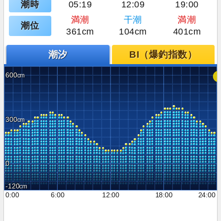
潮時
05:19
12:09
19:00
満潮
干潮
満潮
潮位
361cm
104cm
401cm
潮汐
BI（爆釣指数）
600
300
0
-120
0:00
6:00
12:00
18:00
24:00