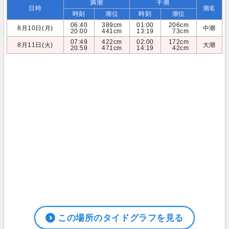
満潮
干潮
日時
潮名
時刻
潮位
時刻
潮位
06:40
389cm
01:00
206cm
8月10日(月)
中潮
20:00
441cm
13:19
73cm
07:49
422cm
02:00
172cm
8月11日(火)
大潮
20:59
471cm
14:19
42cm
この場所のタイドグラフを見る