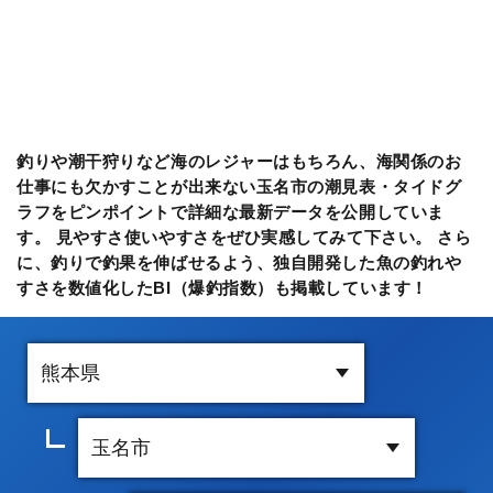
釣りや潮干狩りなど海のレジャーはもちろん、海関係のお
仕事にも欠かすことが出来ない玉名市の潮見表・タイドグ
ラフをピンポイントで詳細な最新データを公開していま
す。 見やすさ使いやすさをぜひ実感してみて下さい。 さら
に、釣りで釣果を伸ばせるよう、独自開発した魚の釣れや
すさを数値化したBI（爆釣指数）も掲載しています！