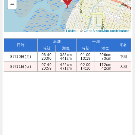
−
Leaflet
| ©
OpenStreetMap contributors
満潮
干潮
日時
潮名
時刻
潮位
時刻
潮位
06:40
388cm
01:00
206cm
8月10日(月)
中潮
20:00
441cm
13:19
73cm
07:49
422cm
02:00
172cm
8月11日(火)
大潮
20:59
471cm
14:10
42cm