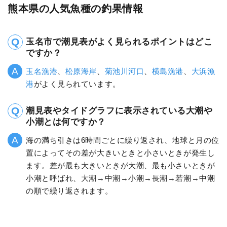
熊本県の人気魚種の釣果情報
玉名市で潮見表がよく見られるポイントはどこ
ですか？
玉名漁港
、
松原海岸
、
菊池川河口
、
横島漁港
、
大浜漁
港
がよく見られています。
潮見表やタイドグラフに表示されている大潮や
小潮とは何ですか？
海の満ち引きは6時間ごとに繰り返され、地球と月の位
置によってその差が大きいときと小さいときが発生し
ます。差が最も大きいときが大潮、最も小さいときが
小潮と呼ばれ、大潮→中潮→小潮→長潮→若潮→中潮
の順で繰り返されます。