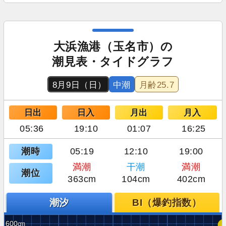
大浜漁港（玉名市）の
潮見表・タイドグラフ
8月9日（日）
中潮
月齢
25.7
日出
日入
月出
月入
05:36
19:10
01:07
16:25
潮時
05:19
12:10
19:00
満潮
干潮
満潮
潮位
363cm
104cm
402cm
潮汐
BI（爆釣指数）
600