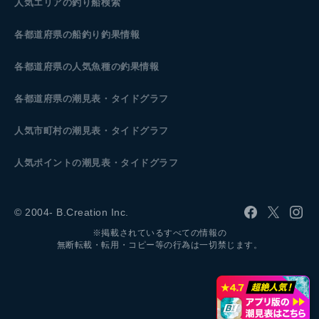
人気エリアの釣り船検索
各都道府県の船釣り釣果情報
各都道府県の人気魚種の釣果情報
各都道府県の潮見表
・タイドグラフ
人気市町村の潮見表・タイドグラフ
人気ポイントの潮見表・タイドグラフ
© 2004- B.Creation Inc.
※掲載されているすべての情報の
無断転載・転用・コピー等の行為は一切禁じます。