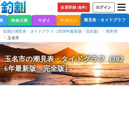
会員登録
ログイン
（無料）
潮見表・タイドグラフ
果
神奈川県
マダイ
マガジン
全国の潮見表・タイドグラフ（2026年最新版・完全版）
熊本県
玉名市
玉名市の潮見表
・タイドグラフ（202
6年最新版・完全版）