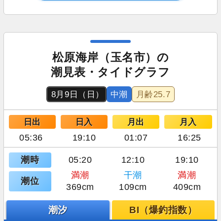
松原海岸（玉名市）の
潮見表・タイドグラフ
8月9日（日）
中潮
月齢
25.7
日出
日入
月出
月入
05:36
19:10
01:07
16:25
潮時
05:20
12:10
19:10
満潮
干潮
満潮
潮位
369cm
109cm
409cm
潮汐
BI（爆釣指数）