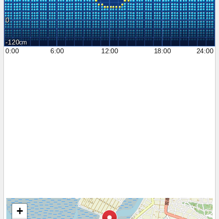
0
-120
0:00
6:00
12:00
18:00
24:00
+