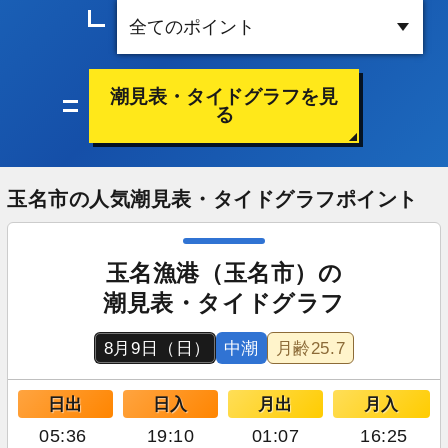
潮見表・タイドグラフを見
る
玉名市の人気潮見表・タイドグラフポイント
玉名漁港（玉名市）の
潮見表・タイドグラフ
8月9日（日）
中潮
月齢
25.7
日出
日入
月出
月入
05:36
19:10
01:07
16:25