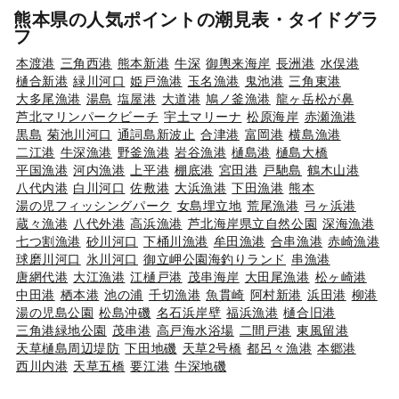
熊本県の人気ポイントの潮見表・タイドグラ
フ
本渡港
三角西港
熊本新港
牛深
御輿来海岸
長洲港
水俣港
樋合新港
緑川河口
姫戸漁港
玉名漁港
鬼池港
三角東港
大多尾漁港
湯島
塩屋港
大道港
鳩ノ釜漁港
龍ヶ岳松が鼻
芦北マリンパークビーチ
宇土マリーナ
松原海岸
赤瀬漁港
黒島
菊池川河口
通詞島新波止
合津港
富岡港
横島漁港
二江港
牛深漁港
野釜漁港
岩谷漁港
樋島港
樋島大橋
平国漁港
河内漁港
上平港
棚底港
宮田港
戸馳島
鶴木山港
八代内港
白川河口
佐敷港
大浜漁港
下田漁港
熊本
湯の児フィッシングパーク
女島埋立地
荒尾漁港
弓ヶ浜港
蔵々漁港
八代外港
高浜漁港
芦北海岸県立自然公園
深海漁港
七つ割漁港
砂川河口
下桶川漁港
牟田漁港
合串漁港
赤崎漁港
球磨川河口
氷川河口
御立岬公園海釣りランド
串漁港
唐網代港
大江漁港
江樋戸港
茂串海岸
大田尾漁港
松ヶ崎港
中田港
栖本港
池の浦
千切漁港
魚貫崎
阿村新港
浜田港
柳港
湯の児島公園
松島沖磯
名石浜岸壁
福浜漁港
樋合旧港
三角港緑地公園
茂串港
高戸海水浴場
二間戸港
東風留港
天草樋島周辺堤防
下田地磯
天草2号橋
都呂々漁港
本郷港
西川内港
天草五橋
要江港
牛深地磯