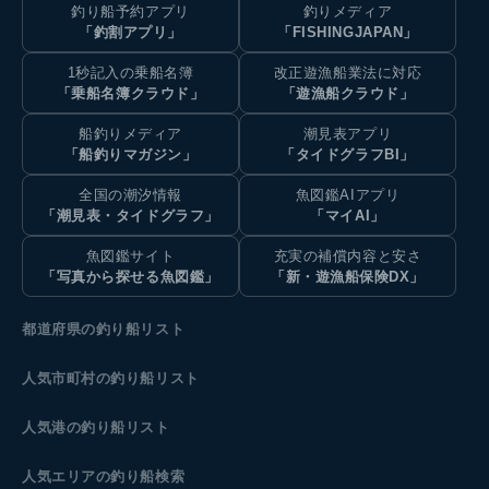
釣り船予約アプリ
釣りメディア
「釣割アプリ」
「FISHINGJAPAN」
1秒記入の乗船名簿
改正遊漁船業法に対応
「乗船名簿クラウド」
「遊漁船クラウド」
船釣りメディア
潮見表アプリ
「船釣りマガジン」
「タイドグラフBI」
全国の潮汐情報
魚図鑑AIアプリ
「潮見表・タイドグラフ」
「マイAI」
魚図鑑サイト
充実の補償内容と安さ
「写真から探せる魚図鑑」
「新・遊漁船保険DX」
都道府県の釣り船リスト
人気市町村の釣り船リスト
人気港の釣り船リスト
人気エリアの釣り船検索