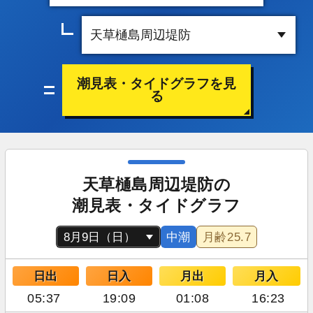
潮見表・タイドグラフを見
る
天草樋島周辺堤防の
潮見表・タイドグラフ
中潮
月齢
25.7
日出
日入
月出
月入
05:37
19:09
01:08
16:23