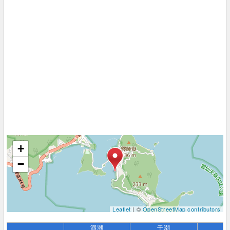
+
−
Leaflet
| ©
OpenStreetMap contributors
満潮
干潮