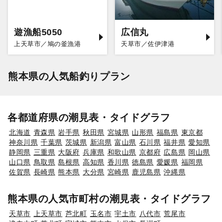
遊漁船5050
広信丸
上天草市／鳩の釜漁港
天草市／佐伊津港
熊本県の人気船釣りプラン
各都道府県の潮見表・タイドグラフ
北海道
青森県
岩手県
秋田県
宮城県
山形県
福島県
東京都
神奈川県
千葉県
茨城県
新潟県
富山県
石川県
福井県
愛知県
静岡県
三重県
大阪府
兵庫県
和歌山県
京都府
広島県
岡山県
山口県
鳥取県
島根県
高知県
香川県
徳島県
愛媛県
福岡県
佐賀県
長崎県
熊本県
大分県
宮崎県
鹿児島県
沖縄県
熊本県の人気市町村の潮見表・タイドグラフ
天草市
上天草市
芦北町
玉名市
宇土市
八代市
荒尾市