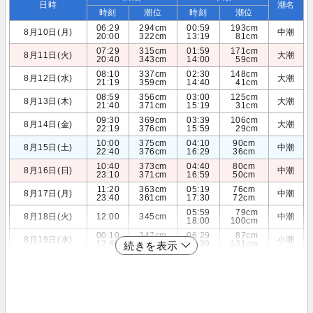
日時
潮名
時刻
潮位
時刻
潮位
06:29
294cm
00:59
193cm
8月10日(月)
中潮
20:00
322cm
13:19
81cm
07:29
315cm
01:59
171cm
8月11日(火)
大潮
20:40
343cm
14:00
59cm
08:10
337cm
02:30
148cm
8月12日(水)
大潮
21:19
359cm
14:40
41cm
08:59
356cm
03:00
125cm
8月13日(木)
大潮
21:40
371cm
15:19
31cm
09:30
369cm
03:39
106cm
8月14日(金)
大潮
22:19
376cm
15:59
29cm
10:00
375cm
04:10
90cm
8月15日(土)
中潮
22:40
376cm
16:29
36cm
10:40
373cm
04:40
80cm
8月16日(日)
中潮
23:10
371cm
16:59
50cm
11:20
363cm
05:19
76cm
8月17日(月)
中潮
23:40
361cm
17:30
72cm
05:59
79cm
8月18日(火)
12:00
345cm
中潮
18:00
100cm
00:10
347cm
06:29
87cm
8月19日(水)
小潮
12:40
321cm
18:39
131cm
続きを表示