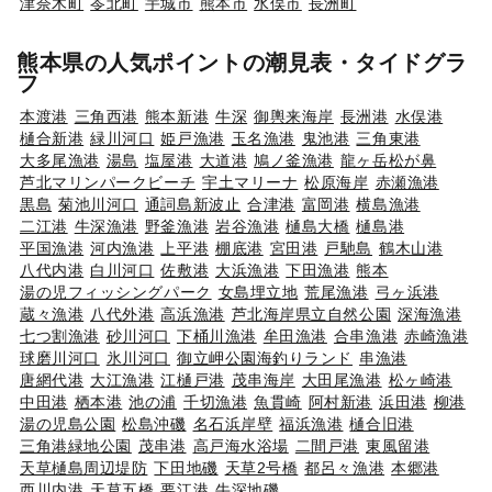
津奈木町
苓北町
宇城市
熊本市
水俣市
長洲町
熊本県の人気ポイントの潮見表・タイドグラ
フ
本渡港
三角西港
熊本新港
牛深
御輿来海岸
長洲港
水俣港
樋合新港
緑川河口
姫戸漁港
玉名漁港
鬼池港
三角東港
大多尾漁港
湯島
塩屋港
大道港
鳩ノ釜漁港
龍ヶ岳松が鼻
芦北マリンパークビーチ
宇土マリーナ
松原海岸
赤瀬漁港
黒島
菊池川河口
通詞島新波止
合津港
富岡港
横島漁港
二江港
牛深漁港
野釜漁港
岩谷漁港
樋島大橋
樋島港
平国漁港
河内漁港
上平港
棚底港
宮田港
戸馳島
鶴木山港
八代内港
白川河口
佐敷港
大浜漁港
下田漁港
熊本
湯の児フィッシングパーク
女島埋立地
荒尾漁港
弓ヶ浜港
蔵々漁港
八代外港
高浜漁港
芦北海岸県立自然公園
深海漁港
七つ割漁港
砂川河口
下桶川漁港
牟田漁港
合串漁港
赤崎漁港
球磨川河口
氷川河口
御立岬公園海釣りランド
串漁港
唐網代港
大江漁港
江樋戸港
茂串海岸
大田尾漁港
松ヶ崎港
中田港
栖本港
池の浦
千切漁港
魚貫崎
阿村新港
浜田港
柳港
湯の児島公園
松島沖磯
名石浜岸壁
福浜漁港
樋合旧港
三角港緑地公園
茂串港
高戸海水浴場
二間戸港
東風留港
天草樋島周辺堤防
下田地磯
天草2号橋
都呂々漁港
本郷港
西川内港
天草五橋
要江港
牛深地磯