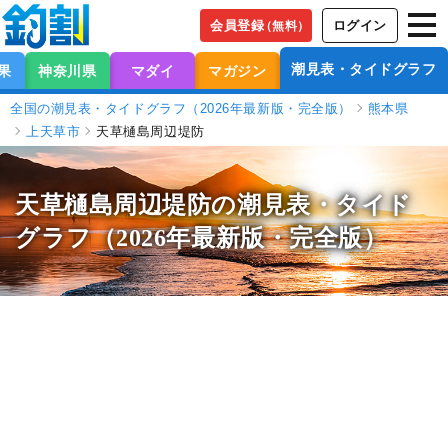
会員登録
ログイン
（無料）
潮見表・タイドグラフ
果
神奈川県
マダイ
マガジン
全国の潮見表・タイドグラフ（2026年最新版・完全版）
熊本県
上天草市
天草樋島周辺堤防
天草樋島周辺堤防の潮見表
・タイド
グラフ（2026年最新版・完全版）