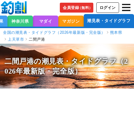
会員登録
ログイン
（無料）
潮見表・タイドグラフ
果
神奈川県
マダイ
マガジン
全国の潮見表・タイドグラフ（2026年最新版・完全版）
熊本県
上天草市
二間戸港
二間戸港の潮見表
・タイドグラフ（2
026年最新版・完全版）