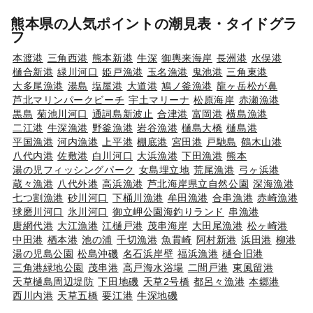
熊本県の人気ポイントの潮見表・タイドグラ
フ
本渡港
三角西港
熊本新港
牛深
御輿来海岸
長洲港
水俣港
樋合新港
緑川河口
姫戸漁港
玉名漁港
鬼池港
三角東港
大多尾漁港
湯島
塩屋港
大道港
鳩ノ釜漁港
龍ヶ岳松が鼻
芦北マリンパークビーチ
宇土マリーナ
松原海岸
赤瀬漁港
黒島
菊池川河口
通詞島新波止
合津港
富岡港
横島漁港
二江港
牛深漁港
野釜漁港
岩谷漁港
樋島大橋
樋島港
平国漁港
河内漁港
上平港
棚底港
宮田港
戸馳島
鶴木山港
八代内港
佐敷港
白川河口
大浜漁港
下田漁港
熊本
湯の児フィッシングパーク
女島埋立地
荒尾漁港
弓ヶ浜港
蔵々漁港
八代外港
高浜漁港
芦北海岸県立自然公園
深海漁港
七つ割漁港
砂川河口
下桶川漁港
牟田漁港
合串漁港
赤崎漁港
球磨川河口
氷川河口
御立岬公園海釣りランド
串漁港
唐網代港
大江漁港
江樋戸港
茂串海岸
大田尾漁港
松ヶ崎港
中田港
栖本港
池の浦
千切漁港
魚貫崎
阿村新港
浜田港
柳港
湯の児島公園
松島沖磯
名石浜岸壁
福浜漁港
樋合旧港
三角港緑地公園
茂串港
高戸海水浴場
二間戸港
東風留港
天草樋島周辺堤防
下田地磯
天草2号橋
都呂々漁港
本郷港
西川内港
天草五橋
要江港
牛深地磯