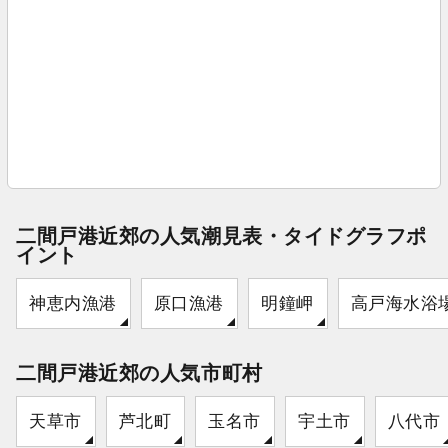
二間戸港近郊の人気潮見表・タイドグラフポ
イント
神恵内漁港
原口漁港
明鐘岬
高戸海水浴
二間戸港近郊の人気市町村
天草市
芦北町
玉名市
宇土市
八代市