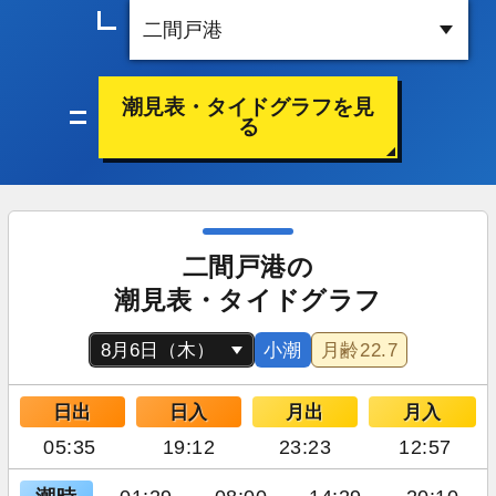
潮見表・タイドグラフを見
る
二間戸港の
潮見表・タイドグラフ
小潮
月齢
22.7
日出
日入
月出
月入
05:35
19:12
23:23
12:57