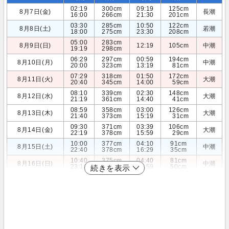
02:19
300cm
09:19
125cm
8月7日(金)
長潮
16:00
266cm
21:30
201cm
03:30
285cm
10:50
122cm
8月8日(土)
若潮
18:00
275cm
23:30
208cm
05:00
283cm
8月9日(日)
12:19
105cm
中潮
19:19
298cm
06:29
297cm
00:59
194cm
8月10日(月)
中潮
20:00
323cm
13:19
81cm
07:29
318cm
01:50
172cm
8月11日(火)
大潮
20:40
345cm
14:00
59cm
08:10
339cm
02:30
148cm
8月12日(水)
大潮
21:19
361cm
14:40
41cm
08:59
358cm
03:00
126cm
8月13日(木)
大潮
21:40
373cm
15:19
31cm
09:30
371cm
03:39
106cm
8月14日(金)
大潮
22:19
378cm
15:59
29cm
10:00
377cm
04:10
91cm
8月15日(土)
中潮
22:40
378cm
16:29
35cm
10:40
375cm
04:40
81cm
8月16日(日)
中潮
23:10
373cm
16:59
50cm
続きを表示