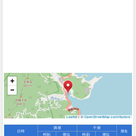
+
−
Leaflet
| ©
OpenStreetMap contributors
満潮
干潮
日時
潮名
時刻
潮位
時刻
潮位