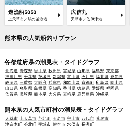
遊漁船5050
広信丸
上天草市／鳩の釜漁港
天草市／佐伊津港
熊本県の人気船釣りプラン
各都道府県の潮見表・タイドグラフ
北海道
青森県
岩手県
秋田県
宮城県
山形県
福島県
東京都
神奈川県
千葉県
茨城県
新潟県
富山県
石川県
福井県
愛知県
静岡県
三重県
大阪府
兵庫県
和歌山県
京都府
広島県
岡山県
山口県
鳥取県
島根県
高知県
香川県
徳島県
愛媛県
福岡県
佐賀県
長崎県
熊本県
大分県
宮崎県
鹿児島県
沖縄県
熊本県の人気市町村の潮見表・タイドグラフ
天草市
上天草市
芦北町
玉名市
宇土市
八代市
荒尾市
津奈木町
苓北町
宇城市
熊本市
水俣市
長洲町