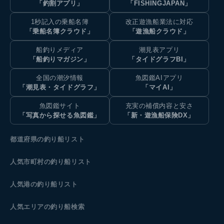
「釣割アプリ」
「FISHINGJAPAN」
1秒記入の乗船名簿
改正遊漁船業法に対応
「乗船名簿クラウド」
「遊漁船クラウド」
船釣りメディア
潮見表アプリ
「船釣りマガジン」
「タイドグラフBI」
全国の潮汐情報
魚図鑑AIアプリ
「潮見表・タイドグラフ」
「マイAI」
魚図鑑サイト
充実の補償内容と安さ
「写真から探せる魚図鑑」
「新・遊漁船保険DX」
都道府県の釣り船リスト
人気市町村の釣り船リスト
人気港の釣り船リスト
人気エリアの釣り船検索