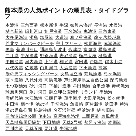
熊本県の人気ポイントの潮見表・タイドグラ
フ
本渡港
三角西港
熊本新港
牛深
御輿来海岸
長洲港
水俣港
樋合新港
緑川河口
姫戸漁港
玉名漁港
鬼池港
三角東港
大多尾漁港
湯島
塩屋港
大道港
鳩ノ釜漁港
龍ヶ岳松が鼻
芦北マリンパークビーチ
宇土マリーナ
松原海岸
赤瀬漁港
黒島
菊池川河口
通詞島新波止
合津港
富岡港
横島漁港
二江港
牛深漁港
野釜漁港
岩谷漁港
樋島大橋
樋島港
平国漁港
河内漁港
上平港
棚底港
宮田港
戸馳島
鶴木山港
八代内港
佐敷港
白川河口
大浜漁港
下田漁港
熊本
湯の児フィッシングパーク
女島埋立地
荒尾漁港
弓ヶ浜港
蔵々漁港
八代外港
高浜漁港
芦北海岸県立自然公園
深海漁港
七つ割漁港
砂川河口
下桶川漁港
牟田漁港
合串漁港
赤崎漁港
球磨川河口
氷川河口
御立岬公園海釣りランド
串漁港
唐網代港
大江漁港
江樋戸港
茂串海岸
大田尾漁港
松ヶ崎港
中田港
栖本港
池の浦
千切漁港
魚貫崎
阿村新港
浜田港
柳港
湯の児島公園
松島沖磯
名石浜岸壁
福浜漁港
樋合旧港
三角港緑地公園
茂串港
高戸海水浴場
二間戸港
東風留港
天草樋島周辺堤防
下田地磯
天草2号橋
都呂々漁港
本郷港
西川内港
天草五橋
要江港
牛深地磯