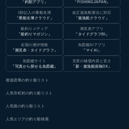
「釣割アプリ」
「FISHINGJAPAN」
1秒記入の乗船名簿
改正遊漁船業法に対応
「乗船名簿クラウド」
「遊漁船クラウド」
船釣りメディア
潮見表アプリ
「船釣りマガジン」
「タイドグラフBI」
全国の潮汐情報
魚図鑑AIアプリ
「潮見表・タイドグラフ」
「マイAI」
魚図鑑サイト
充実の補償内容と安さ
「写真から探せる魚図鑑」
「新・遊漁船保険DX」
都道府県の釣り船リスト
人気市町村の釣り船リスト
人気港の釣り船リスト
人気エリアの釣り船検索