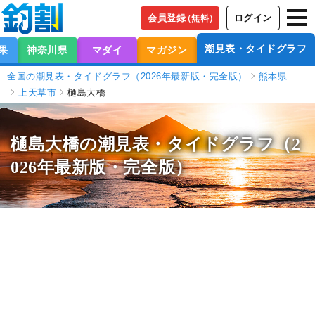
会員登録
ログイン
（無料）
潮見表・タイドグラフ
果
神奈川県
マダイ
マガジン
全国の潮見表・タイドグラフ（2026年最新版・完全版）
熊本県
上天草市
樋島大橋
樋島大橋の潮見表
・タイドグラフ（2
026年最新版・完全版）