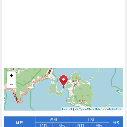
+
−
Leaflet
| ©
OpenStreetMap contributors
満潮
干潮
日時
潮名
時刻
潮位
時刻
潮位