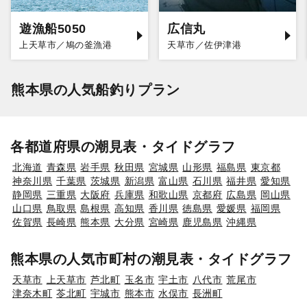
遊漁船5050
広信丸
上天草市／鳩の釜漁港
天草市／佐伊津港
熊本県の人気船釣りプラン
各都道府県の潮見表・タイドグラフ
北海道
青森県
岩手県
秋田県
宮城県
山形県
福島県
東京都
神奈川県
千葉県
茨城県
新潟県
富山県
石川県
福井県
愛知県
静岡県
三重県
大阪府
兵庫県
和歌山県
京都府
広島県
岡山県
山口県
鳥取県
島根県
高知県
香川県
徳島県
愛媛県
福岡県
佐賀県
長崎県
熊本県
大分県
宮崎県
鹿児島県
沖縄県
熊本県の人気市町村の潮見表・タイドグラフ
天草市
上天草市
芦北町
玉名市
宇土市
八代市
荒尾市
津奈木町
苓北町
宇城市
熊本市
水俣市
長洲町