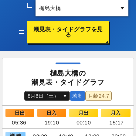
潮見表・タイドグラフを見
る
樋島大橋の
潮見表・タイドグラフ
若潮
月齢
24.7
日出
日入
月出
月入
05:36
19:10
00:10
15:17