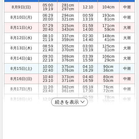
05:00
281cm
8月9日(日)
12:10
104cm
中潮
19:19
297cm
06:29
294cm
00:59
193cm
8月10日(月)
中潮
20:00
321cm
13:19
81cm
07:29
315cm
01:59
171cm
8月11日(火)
大潮
20:40
343cm
14:00
59cm
08:10
337cm
02:30
148cm
8月12日(水)
大潮
21:19
359cm
14:40
41cm
08:59
355cm
03:00
125cm
8月13日(木)
大潮
21:40
370cm
15:19
31cm
09:30
369cm
03:39
106cm
8月14日(金)
大潮
22:19
376cm
15:59
29cm
10:00
375cm
04:10
90cm
8月15日(土)
中潮
22:40
376cm
16:29
36cm
10:40
373cm
04:40
80cm
8月16日(日)
中潮
23:10
371cm
16:59
50cm
11:20
362cm
05:19
76cm
8月17日(月)
中潮
23:40
361cm
17:30
72cm
05:59
78cm
8月18日(火)
12:00
345cm
中潮
18:00
100cm
続きを表示