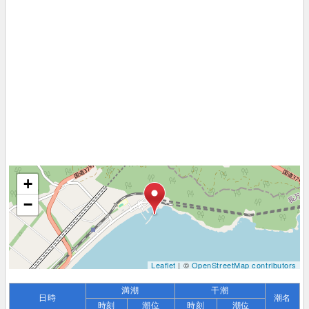
+
−
Leaflet
| ©
OpenStreetMap contributors
満潮
干潮
日時
潮名
時刻
潮位
時刻
潮位