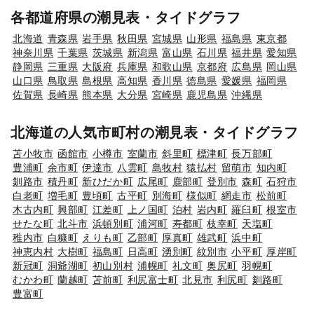
各都道府県の潮見表・タイドグラフ
北海道
青森県
岩手県
秋田県
宮城県
山形県
福島県
東京都
神奈川県
千葉県
茨城県
新潟県
富山県
石川県
福井県
愛知県
静岡県
三重県
大阪府
兵庫県
和歌山県
京都府
広島県
岡山県
山口県
鳥取県
島根県
高知県
香川県
徳島県
愛媛県
福岡県
佐賀県
長崎県
熊本県
大分県
宮崎県
鹿児島県
沖縄県
北海道の人気市町村の潮見表・タイドグラフ
苫小牧市
函館市
小樽市
室蘭市
斜里町
標津町
長万部町
豊浦町
余市町
伊達市
八雲町
島牧村
猿払村
留萌市
知内町
釧路市
積丹町
新ひだか町
広尾町
鹿部町
登別市
森町
石狩市
白老町
増毛町
豊頃町
古平町
別海町
様似町
網走市
松前町
木古内町
興部町
江差町
上ノ国町
泊村
岩内町
羅臼町
根室市
せたな町
北斗市
浜頓別町
浦河町
寿都町
枝幸町
天塩町
稚内市
白糠町
えりも町
乙部町
厚真町
雄武町
浜中町
神恵内村
大樹町
福島町
日高町
湧別町
紋別市
小平町
厚岸町
新冠町
洞爺湖町
初山別村
浦幌町
礼文町
奥尻町
羽幌町
むかわ町
蘭越町
苫前町
利尻富士町
北見市
利尻町
釧路町
豊富町