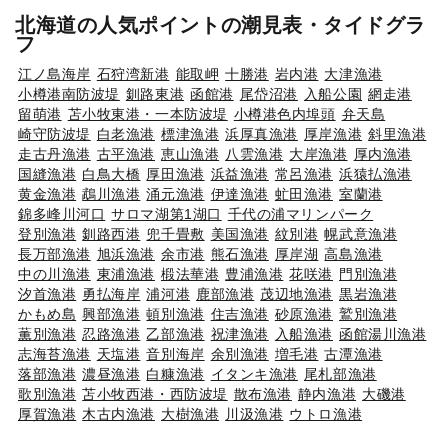
北海道の人気ポイントの潮見表・タイドグラ
フ
江ノ島海岸
石狩湾新港
能取岬
十勝港
岩内港
大津漁港
小樽港南防波堤
釧路東港
函館港
尾岱沼港
入船公園
網走港
留萌港
苫小牧東港・一本防波堤
小樽港色内埠頭
弁天島
崎守防波堤
白老漁港
標津漁港
浜厚真漁港
厚岸漁港
斜里漁港
走古丹漁港
古平漁港
恵山漁港
八雲漁港
大岸漁港
厚内漁港
国縫漁港
白鳥大橋
厚田漁港
浜益漁港
常呂漁港
浜猿払漁港
黄金漁港
鵡川漁港
涌元漁港
伊達漁港
虻田漁港
室蘭港
錦多峰川河口
サロマ湖第1湖口
千代の浦マリンパーク
登別漁港
釧路西港
兜千畳敷
美国漁港
紋別港
幌武意漁港
長万部漁港
旭浜漁港
余市港
熊石漁港
厚岸湖
高島漁港
中の川漁港
東浦漁港
椴法華港
豊浦漁港
花咲港
門別漁港
汐首漁港
勇払海岸
浦河港
鹿部漁港
茂辺地漁港
黒岩漁港
かもめ島
興部漁港
頓別漁港
住吉漁港
砂原漁港
鷲別漁港
薫別漁港
忍路漁港
乙部漁港
祝津漁港
入船漁港
函館湯川漁港
志海苔漁港
天塩港
音別海岸
余別漁港
増毛港
古潭漁港
落部漁港
濃昼漁港
白糠漁港
イタンキ漁港
尾札部漁港
歌別漁港
苫小牧西港・西防波堤
散布漁港
静内漁港
大磯港
厚賀漁港
木古内漁港
大樹漁港
川汲漁港
ウトロ漁港