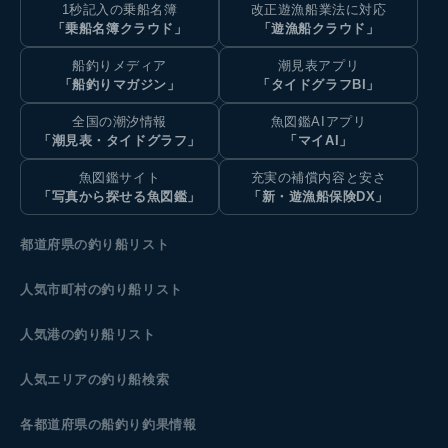
1秒記入の乗船名簿
改正遊漁船業法に対応
「乗船名簿クラウド」
「遊漁船クラウド」
船釣りメディア
潮見表アプリ
「船釣りマガジン」
「タイドグラフBI」
全国の潮汐情報
魚図鑑AIアプリ
「潮見表・タイドグラフ」
「マイAI」
魚図鑑サイト
充実の補償内容と安さ
「写真から探せる魚図鑑」
「新・遊漁船保険DX」
都道府県の釣り船リスト
人気市町村の釣り船リスト
人気港の釣り船リスト
人気エリアの釣り船検索
各都道府県の船釣り釣果情報