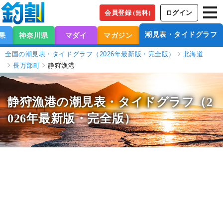
会員登録
ログイン
（無料）
潮見表・タイドグラフ
果
神奈川県
マダイ
マガジン
全国の潮見表・タイドグラフ（2026年最新版・完全版）
北海道
長万部町
静狩漁港
静狩漁港の潮見表
・タイドグラフ（2
026年最新版・完全版）