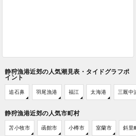
静狩漁港近郊の人気潮見表・タイドグラフポ
イント
追石鼻
羽尾漁港
福江
太海港
三厩中
静狩漁港近郊の人気市町村
苫小牧市
函館市
小樽市
室蘭市
斜里