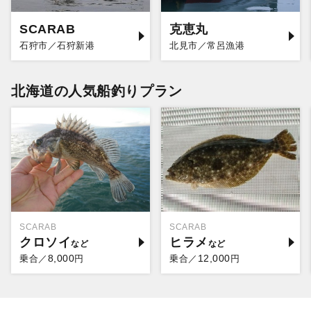
SCARAB
克恵丸
石狩市／石狩新港
北見市／常呂漁港
北海道の人気船釣りプラン
SCARAB
SCARAB
クロソイ
ヒラメ
8,000
12,000
乗合／
円
乗合／
円