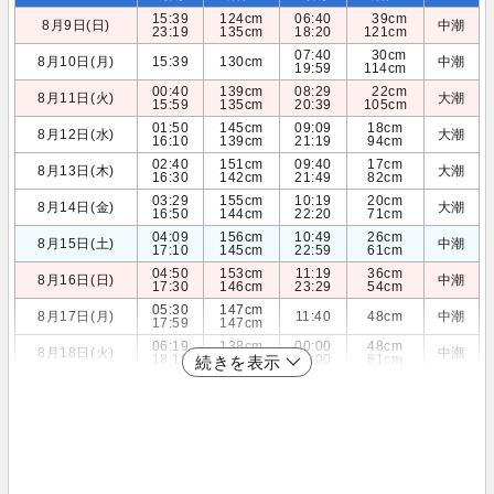
15:39
124cm
06:40
39cm
8月9日(日)
中潮
23:19
135cm
18:20
121cm
07:40
30cm
8月10日(月)
15:39
130cm
中潮
19:59
114cm
00:40
139cm
08:29
22cm
8月11日(火)
大潮
15:59
135cm
20:39
105cm
01:50
145cm
09:09
18cm
8月12日(水)
大潮
16:10
139cm
21:19
94cm
02:40
151cm
09:40
17cm
8月13日(木)
大潮
16:30
142cm
21:49
82cm
03:29
155cm
10:19
20cm
8月14日(金)
大潮
16:50
144cm
22:20
71cm
04:09
156cm
10:49
26cm
8月15日(土)
中潮
17:10
145cm
22:59
61cm
04:50
153cm
11:19
36cm
8月16日(日)
中潮
17:30
146cm
23:29
54cm
05:30
147cm
8月17日(月)
11:40
48cm
中潮
17:59
147cm
06:19
138cm
00:00
48cm
8月18日(火)
中潮
18:19
148cm
12:00
61cm
続きを表示