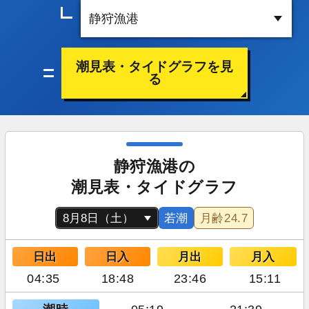
潮見表・タイドグラフを見
る
静狩漁港の
潮見表・タイドグラフ
若潮
月齢
24.7
日出
日入
月出
月入
04:35
18:48
23:46
15:11