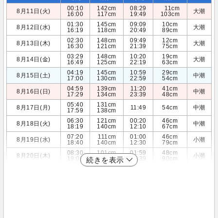
00:10
142cm
08:29
11cm
8月11日(火)
大潮
16:00
117cm
19:49
103cm
01:30
145cm
09:09
10cm
8月12日(水)
大潮
16:19
118cm
20:49
89cm
02:30
148cm
09:49
12cm
8月13日(木)
大潮
16:30
121cm
21:39
75cm
03:29
148cm
10:20
19cm
8月14日(金)
大潮
16:49
125cm
22:19
63cm
04:19
145cm
10:59
29cm
8月15日(土)
中潮
17:00
130cm
22:59
54cm
04:59
139cm
11:20
41cm
8月16日(日)
中潮
17:29
134cm
23:39
48cm
05:40
131cm
8月17日(月)
11:49
54cm
中潮
17:59
138cm
06:30
121cm
00:20
46cm
8月18日(火)
中潮
18:19
140cm
12:10
67cm
07:20
111cm
01:00
46cm
8月19日(水)
小潮
18:40
140cm
12:30
79cm
08:30
101cm
01:59
48cm
8月20日(木)
小潮
19:00
138cm
12:39
90cm
続きを表示