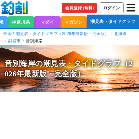
会員登録
ログイン
（無料）
潮見表・タイドグラフ
果
神奈川県
マダイ
マガジン
全国の潮見表・タイドグラフ（2026年最新版・完全版）
北海道
釧路市
音別海岸
音別海岸の潮見表
・タイドグラフ（2
026年最新版・完全版）