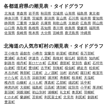
各都道府県の潮見表・タイドグラフ
北海道
青森県
岩手県
秋田県
宮城県
山形県
福島県
東京都
神奈川県
千葉県
茨城県
新潟県
富山県
石川県
福井県
愛知県
静岡県
三重県
大阪府
兵庫県
和歌山県
京都府
広島県
岡山県
山口県
鳥取県
島根県
高知県
香川県
徳島県
愛媛県
福岡県
佐賀県
長崎県
熊本県
大分県
宮崎県
鹿児島県
沖縄県
北海道の人気市町村の潮見表・タイドグラフ
苫小牧市
函館市
小樽市
室蘭市
斜里町
標津町
長万部町
豊浦町
余市町
伊達市
八雲町
島牧村
猿払村
留萌市
知内町
釧路市
積丹町
新ひだか町
広尾町
鹿部町
登別市
森町
石狩市
白老町
増毛町
豊頃町
古平町
別海町
様似町
網走市
松前町
木古内町
興部町
江差町
上ノ国町
泊村
岩内町
羅臼町
根室市
せたな町
北斗市
浜頓別町
浦河町
寿都町
枝幸町
天塩町
稚内市
白糠町
えりも町
厚真町
乙部町
雄武町
浜中町
神恵内村
大樹町
福島町
日高町
湧別町
紋別市
小平町
厚岸町
新冠町
洞爺湖町
初山別村
浦幌町
礼文町
奥尻町
羽幌町
むかわ町
蘭越町
苫前町
利尻富士町
北見市
利尻町
釧路町
豊富町