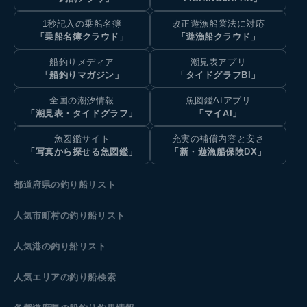
1秒記入の乗船名簿
改正遊漁船業法に対応
「乗船名簿クラウド」
「遊漁船クラウド」
船釣りメディア
潮見表アプリ
「船釣りマガジン」
「タイドグラフBI」
全国の潮汐情報
魚図鑑AIアプリ
「潮見表・タイドグラフ」
「マイAI」
魚図鑑サイト
充実の補償内容と安さ
「写真から探せる魚図鑑」
「新・遊漁船保険DX」
都道府県の釣り船リスト
人気市町村の釣り船リスト
人気港の釣り船リスト
人気エリアの釣り船検索