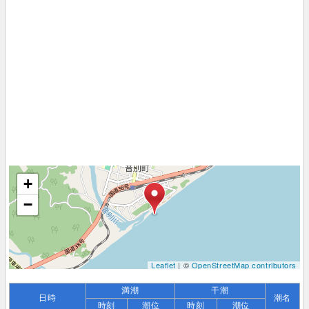
+
−
Leaflet
| ©
OpenStreetMap contributors
満潮
干潮
日時
潮名
時刻
潮位
時刻
潮位