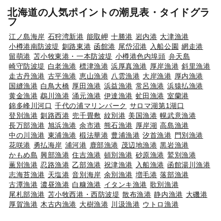
北海道の人気ポイントの潮見表・タイドグラ
フ
江ノ島海岸
石狩湾新港
能取岬
十勝港
岩内港
大津漁港
小樽港南防波堤
釧路東港
函館港
尾岱沼港
入船公園
網走港
留萌港
苫小牧東港・一本防波堤
小樽港色内埠頭
弁天島
崎守防波堤
白老漁港
標津漁港
浜厚真漁港
厚岸漁港
斜里漁港
走古丹漁港
古平漁港
恵山漁港
八雲漁港
大岸漁港
厚内漁港
国縫漁港
白鳥大橋
厚田漁港
浜益漁港
常呂漁港
浜猿払漁港
黄金漁港
鵡川漁港
涌元漁港
伊達漁港
虻田漁港
室蘭港
錦多峰川河口
千代の浦マリンパーク
サロマ湖第1湖口
登別漁港
釧路西港
兜千畳敷
紋別港
美国漁港
幌武意漁港
長万部漁港
旭浜漁港
余市港
熊石漁港
厚岸湖
高島漁港
中の川漁港
東浦漁港
椴法華港
豊浦漁港
汐首漁港
門別漁港
花咲港
勇払海岸
浦河港
鹿部漁港
茂辺地漁港
黒岩漁港
かもめ島
興部漁港
住吉漁港
頓別漁港
砂原漁港
鷲別漁港
薫別漁港
忍路漁港
乙部漁港
祝津漁港
入船漁港
函館湯川漁港
志海苔漁港
天塩港
音別海岸
余別漁港
増毛港
落部漁港
古潭漁港
濃昼漁港
白糠漁港
イタンキ漁港
歌別漁港
尾札部漁港
苫小牧西港・西防波堤
散布漁港
静内漁港
大磯港
厚賀漁港
木古内漁港
大樹漁港
川汲漁港
ウトロ漁港