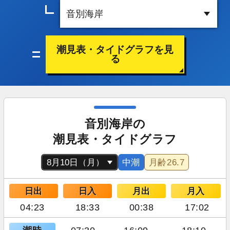
潮見表・タイドグラフを見
る
音別海岸の
潮見表・タイドグラフ
中潮
月齢
26.7
日出
日入
月出
月入
04:23
18:33
00:38
17:02