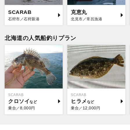
SCARAB
克恵丸
石狩市／石狩新港
北見市／常呂漁港
北海道の人気船釣りプラン
SCARAB
SCARAB
クロソイ
ヒラメ
8,000
12,000
乗合／
円
乗合／
円