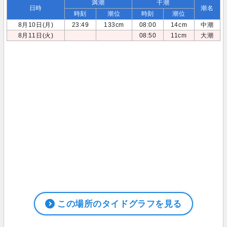
満潮
干潮
日時
潮名
時刻
潮位
時刻
潮位
8月10日(月)
23:49
133cm
08:00
14cm
中潮
8月11日(火)
08:50
11cm
大潮
この場所のタイドグラフを見る