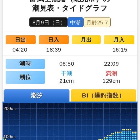
潮見表・タイドグラフ
8月9日（日）
中潮
月齢
25.7
日出
日入
月出
月入
04:20
18:39
16:15
潮時
06:50
22:09
干潮
満潮
潮位
21cm
129cm
潮汐
BI（爆釣指数）
200
100