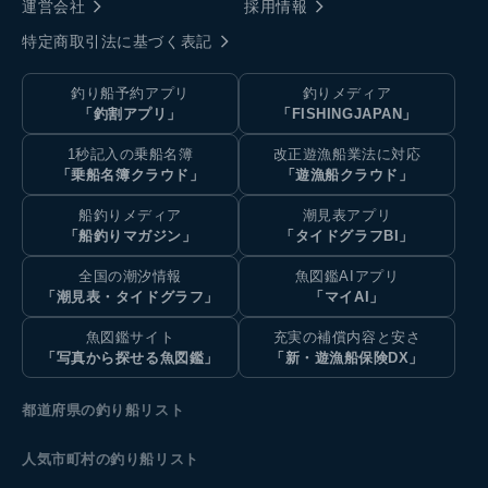
運営会社
採用情報
特定商取引法に基づく表記
釣り船予約アプリ
釣りメディア
「釣割アプリ」
「FISHINGJAPAN」
1秒記入の乗船名簿
改正遊漁船業法に対応
「乗船名簿クラウド」
「遊漁船クラウド」
船釣りメディア
潮見表アプリ
「船釣りマガジン」
「タイドグラフBI」
全国の潮汐情報
魚図鑑AIアプリ
「潮見表・タイドグラフ」
「マイAI」
魚図鑑サイト
充実の補償内容と安さ
「写真から探せる魚図鑑」
「新・遊漁船保険DX」
都道府県の釣り船リスト
人気市町村の釣り船リスト