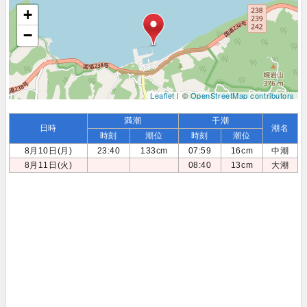
+
−
Leaflet
| ©
OpenStreetMap contributors
満潮
干潮
日時
潮名
時刻
潮位
時刻
潮位
8月10日(月)
23:40
133cm
07:59
16cm
中潮
8月11日(火)
08:40
13cm
大潮