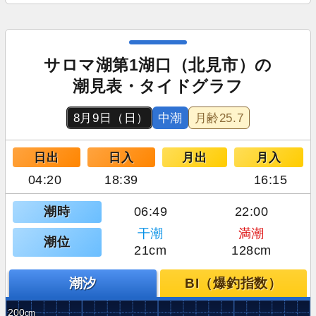
サロマ湖第1湖口（北見市）の
潮見表・タイドグラフ
8月9日（日）
中潮
月齢
25.7
日出
日入
月出
月入
04:20
18:39
16:15
潮時
06:49
22:00
干潮
満潮
潮位
21cm
128cm
潮汐
BI（爆釣指数）
200