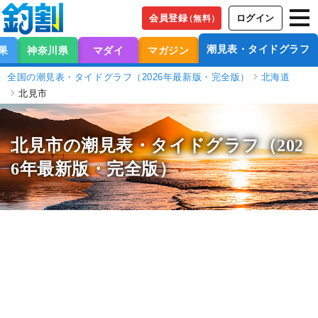
会員登録
ログイン
（無料）
潮見表・タイドグラフ
果
神奈川県
マダイ
マガジン
全国の潮見表・タイドグラフ（2026年最新版・完全版）
北海道
北見市
北見市の潮見表
・タイドグラフ（202
6年最新版・完全版）