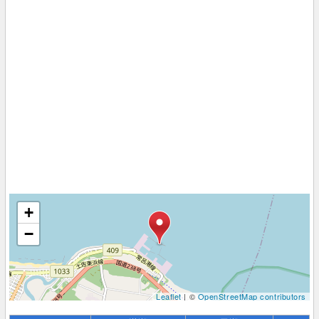
+
−
Leaflet
| ©
OpenStreetMap contributors