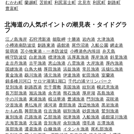
むかわ町
蘭越町
苫前町
利尻富士町
北見市
利尻町
釧路町
豊富町
北海道の人気ポイントの潮見表・タイドグラ
フ
江ノ島海岸
石狩湾新港
能取岬
十勝港
岩内港
大津漁港
小樽港南防波堤
釧路東港
函館港
尾岱沼港
入船公園
網走港
留萌港
苫小牧東港・一本防波堤
小樽港色内埠頭
弁天島
崎守防波堤
白老漁港
標津漁港
浜厚真漁港
厚岸漁港
斜里漁港
走古丹漁港
古平漁港
恵山漁港
八雲漁港
大岸漁港
厚内漁港
国縫漁港
白鳥大橋
厚田漁港
浜益漁港
常呂漁港
浜猿払漁港
黄金漁港
鵡川漁港
涌元漁港
伊達漁港
虻田漁港
室蘭港
錦多峰川河口
サロマ湖第1湖口
千代の浦マリンパーク
登別漁港
釧路西港
兜千畳敷
美国漁港
紋別港
幌武意漁港
長万部漁港
旭浜漁港
余市港
熊石漁港
厚岸湖
高島漁港
中の川漁港
東浦漁港
椴法華港
豊浦漁港
門別漁港
花咲港
汐首漁港
勇払海岸
浦河港
鹿部漁港
茂辺地漁港
黒岩漁港
かもめ島
興部漁港
住吉漁港
頓別漁港
砂原漁港
鷲別漁港
薫別漁港
忍路漁港
乙部漁港
祝津漁港
入船漁港
函館湯川漁港
志海苔漁港
天塩港
音別海岸
余別漁港
増毛港
古潭漁港
落部漁港
濃昼漁港
白糠漁港
イタンキ漁港
尾札部漁港