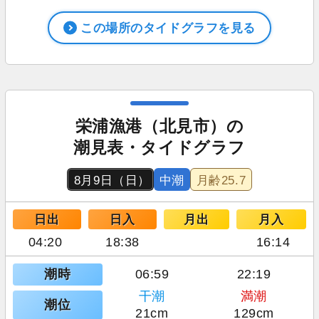
この場所のタイドグラフを見る
栄浦漁港（北見市）の
潮見表・タイドグラフ
8月9日（日）
中潮
月齢
25.7
日出
日入
月出
月入
04:20
18:38
16:14
潮時
06:59
22:19
干潮
満潮
潮位
21cm
129cm