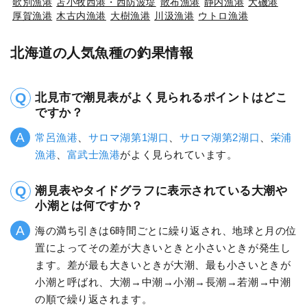
歌別漁港
苫小牧西港・西防波堤
散布漁港
静内漁港
大磯港
厚賀漁港
木古内漁港
大樹漁港
川汲漁港
ウトロ漁港
北海道の人気魚種の釣果情報
北見市で潮見表がよく見られるポイントはどこ
ですか？
常呂漁港
、
サロマ湖第1湖口
、
サロマ湖第2湖口
、
栄浦
漁港
、
富武士漁港
がよく見られています。
潮見表やタイドグラフに表示されている大潮や
小潮とは何ですか？
海の満ち引きは6時間ごとに繰り返され、地球と月の位
置によってその差が大きいときと小さいときが発生し
ます。差が最も大きいときが大潮、最も小さいときが
小潮と呼ばれ、大潮→中潮→小潮→長潮→若潮→中潮
の順で繰り返されます。