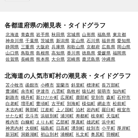
各都道府県の潮見表・タイドグラフ
北海道
青森県
岩手県
秋田県
宮城県
山形県
福島県
東京都
神奈川県
千葉県
茨城県
新潟県
富山県
石川県
福井県
愛知県
静岡県
三重県
大阪府
兵庫県
和歌山県
京都府
広島県
岡山県
山口県
鳥取県
島根県
高知県
香川県
徳島県
愛媛県
福岡県
佐賀県
長崎県
熊本県
大分県
宮崎県
鹿児島県
沖縄県
北海道の人気市町村の潮見表・タイドグラフ
苫小牧市
函館市
小樽市
室蘭市
斜里町
標津町
長万部町
豊浦町
余市町
伊達市
八雲町
島牧村
猿払村
留萌市
知内町
釧路市
積丹町
新ひだか町
広尾町
鹿部町
登別市
森町
石狩市
白老町
増毛町
豊頃町
古平町
別海町
様似町
網走市
松前町
木古内町
興部町
江差町
上ノ国町
泊村
岩内町
羅臼町
根室市
せたな町
北斗市
浜頓別町
浦河町
寿都町
枝幸町
天塩町
稚内市
白糠町
えりも町
乙部町
厚真町
雄武町
浜中町
神恵内村
大樹町
福島町
日高町
湧別町
紋別市
小平町
厚岸町
新冠町
洞爺湖町
初山別村
浦幌町
礼文町
奥尻町
羽幌町