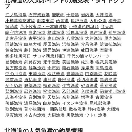
北海道の人気ポイントの潮見表・タイドグラ
フ
江ノ島海岸
石狩湾新港
能取岬
十勝港
岩内港
大津漁港
小樽港南防波堤
釧路東港
函館港
尾岱沼港
入船公園
網走港
留萌港
苫小牧東港・一本防波堤
小樽港色内埠頭
弁天島
崎守防波堤
白老漁港
標津漁港
浜厚真漁港
厚岸漁港
斜里漁港
走古丹漁港
古平漁港
恵山漁港
八雲漁港
大岸漁港
厚内漁港
国縫漁港
白鳥大橋
厚田漁港
浜益漁港
常呂漁港
浜猿払漁港
黄金漁港
鵡川漁港
涌元漁港
伊達漁港
虻田漁港
室蘭港
錦多峰川河口
サロマ湖第1湖口
千代の浦マリンパーク
登別漁港
釧路西港
兜千畳敷
美国漁港
紋別港
幌武意漁港
長万部漁港
旭浜漁港
余市港
熊石漁港
厚岸湖
高島漁港
中の川漁港
東浦漁港
椴法華港
豊浦漁港
門別漁港
花咲港
汐首漁港
勇払海岸
浦河港
鹿部漁港
茂辺地漁港
黒岩漁港
かもめ島
興部漁港
頓別漁港
住吉漁港
砂原漁港
薫別漁港
鷲別漁港
忍路漁港
祝津漁港
乙部漁港
入船漁港
函館湯川漁港
志海苔漁港
音別海岸
天塩港
余別漁港
増毛港
古潭漁港
落部漁港
濃昼漁港
白糠漁港
イタンキ漁港
尾札部漁港
歌別漁港
苫小牧西港・西防波堤
散布漁港
静内漁港
大磯港
厚賀漁港
木古内漁港
大樹漁港
川汲漁港
ウトロ漁港
北海道の人気魚種の釣果情報