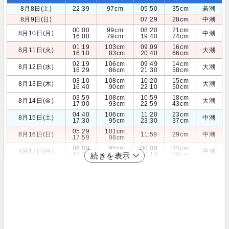
8月8日(土)
22:39
97cm
05:50
35cm
若潮
8月9日(日)
07:29
28cm
中潮
00:00
99cm
08:20
21cm
8月10日(月)
中潮
16:00
79cm
19:40
74cm
01:19
103cm
09:09
16cm
8月11日(火)
大潮
16:10
83cm
20:40
66cm
02:19
106cm
09:49
14cm
8月12日(水)
大潮
16:29
86cm
21:30
58cm
03:10
108cm
10:20
15cm
8月13日(木)
大潮
16:40
90cm
22:10
50cm
03:59
108cm
10:59
18cm
8月14日(金)
大潮
17:00
93cm
22:59
43cm
04:40
106cm
11:20
23cm
8月15日(土)
中潮
17:30
95cm
23:30
37cm
05:29
101cm
8月16日(日)
11:59
29cm
中潮
17:59
98cm
06:09
95cm
00:09
34cm
8月17日(月)
中潮
18:20
100cm
12:19
36cm
続きを表示