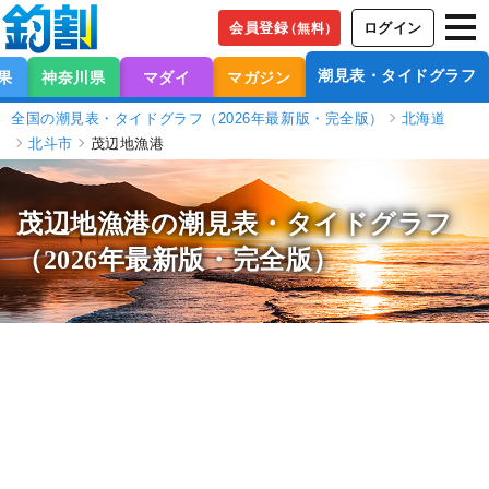
会員登録
ログイン
（無料）
潮見表・タイドグラフ
果
神奈川県
マダイ
マガジン
全国の潮見表・タイドグラフ（2026年最新版・完全版）
北海道
北斗市
茂辺地漁港
茂辺地漁港の潮見表
・タイドグラフ
（2026年最新版・完全版）