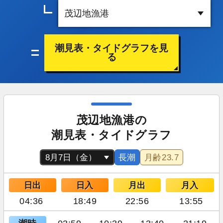
潮見表・タイドグラフを見
る
茂辺地漁港の
潮見表・タイドグラフ
長潮
月齢
23.7
日出
日入
月出
月入
04:36
18:49
22:56
13:55