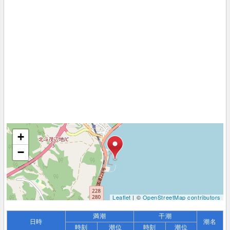
+
−
Leaflet
| ©
OpenStreetMap contributors
満潮
干潮
日時
潮名
時刻
潮位
時刻
潮位