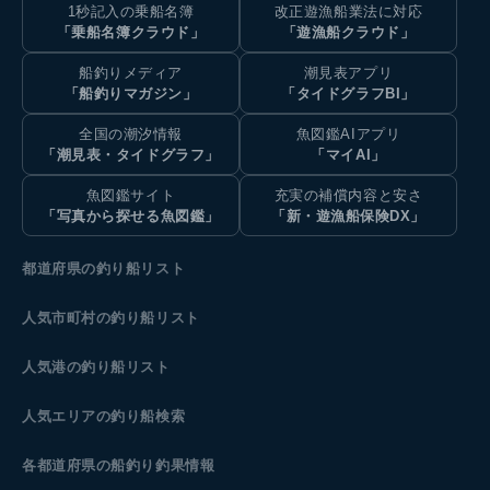
1秒記入の乗船名簿
改正遊漁船業法に対応
「乗船名簿クラウド」
「遊漁船クラウド」
船釣りメディア
潮見表アプリ
「船釣りマガジン」
「タイドグラフBI」
全国の潮汐情報
魚図鑑AIアプリ
「潮見表・タイドグラフ」
「マイAI」
魚図鑑サイト
充実の補償内容と安さ
「写真から探せる魚図鑑」
「新・遊漁船保険DX」
都道府県の釣り船リスト
人気市町村の釣り船リスト
人気港の釣り船リスト
人気エリアの釣り船検索
各都道府県の船釣り釣果情報