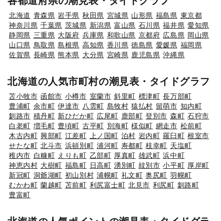
各都道府県の潮見表・タイドグラフ
北海道
青森県
岩手県
秋田県
宮城県
山形県
福島県
東京都
神奈川県
千葉県
茨城県
新潟県
富山県
石川県
福井県
愛知県
静岡県
三重県
大阪府
兵庫県
和歌山県
京都府
広島県
岡山県
山口県
鳥取県
島根県
高知県
香川県
徳島県
愛媛県
福岡県
佐賀県
長崎県
熊本県
大分県
宮崎県
鹿児島県
沖縄県
北海道の人気市町村の潮見表・タイドグラフ
苫小牧市
函館市
小樽市
室蘭市
斜里町
標津町
長万部町
豊浦町
余市町
伊達市
八雲町
島牧村
猿払村
留萌市
知内町
釧路市
積丹町
新ひだか町
広尾町
鹿部町
登別市
森町
石狩市
白老町
増毛町
豊頃町
古平町
別海町
様似町
網走市
松前町
木古内町
興部町
江差町
上ノ国町
泊村
岩内町
羅臼町
根室市
せたな町
北斗市
浜頓別町
浦河町
寿都町
枝幸町
天塩町
稚内市
白糠町
えりも町
乙部町
厚真町
雄武町
浜中町
神恵内村
大樹町
福島町
日高町
湧別町
紋別市
小平町
厚岸町
新冠町
洞爺湖町
初山別村
浦幌町
礼文町
奥尻町
羽幌町
むかわ町
蘭越町
苫前町
利尻富士町
北見市
利尻町
釧路町
豊富町