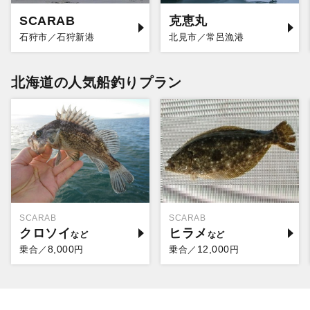
SCARAB
克恵丸
石狩市／石狩新港
北見市／常呂漁港
北海道の人気船釣りプラン
SCARAB
SCARAB
クロソイ
ヒラメ
8,000
12,000
乗合／
円
乗合／
円