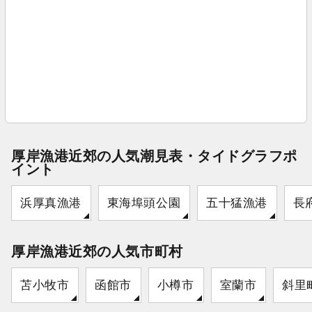
厚岸漁港近郊の人気潮見表・タイドグラフポ
イント
浜厚真漁港
東海埠頭公園
五十猛漁港
長
厚岸漁港近郊の人気市町村
苫小牧市
函館市
小樽市
室蘭市
斜里