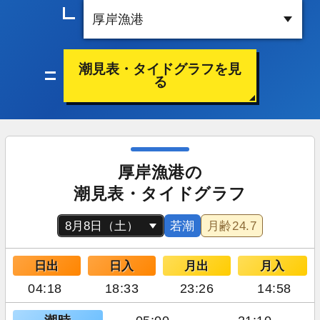
潮見表・タイドグラフを見
る
厚岸漁港の
潮見表・タイドグラフ
若潮
月齢
24.7
日出
日入
月出
月入
04:18
18:33
23:26
14:58