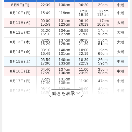
8月9日(日)
22:39
130cm
06:20
29cm
中潮
07:20
22cm
8月10日(月)
15:49
119cm
中潮
19:19
112cm
00:00
131cm
08:19
17cm
8月11日(火)
大潮
15:59
123cm
20:19
103cm
01:20
134cm
08:59
14cm
8月12日(水)
大潮
16:10
127cm
21:00
93cm
02:20
137cm
09:30
15cm
8月13日(木)
大潮
16:29
129cm
21:39
81cm
03:10
140cm
10:00
19cm
8月14日(金)
大潮
16:49
131cm
22:19
69cm
03:59
140cm
10:39
26cm
8月15日(土)
中潮
17:00
133cm
22:59
59cm
04:40
137cm
11:00
35cm
8月16日(日)
中潮
17:20
136cm
23:29
50cm
05:29
131cm
8月17日(月)
11:30
47cm
中潮
17:40
138cm
06:19
123cm
00:00
43cm
8月18日(火)
中潮
18:00
139cm
11:59
59cm
続きを表示