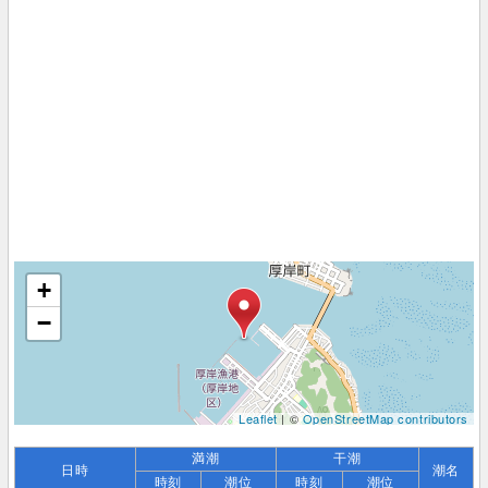
+
−
Leaflet
| ©
OpenStreetMap contributors
満潮
干潮
日時
潮名
時刻
潮位
時刻
潮位