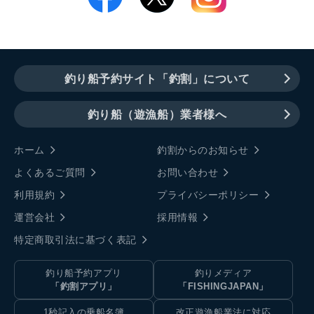
釣り船予約サイト「釣割」について
釣り船（遊漁船）業者様へ
ホーム
釣割からのお知らせ
よくあるご質問
お問い合わせ
利用規約
プライバシーポリシー
運営会社
採用情報
特定商取引法に基づく表記
釣り船予約アプリ
釣りメディア
「釣割アプリ」
「FISHINGJAPAN」
1秒記入の乗船名簿
改正遊漁船業法に対応