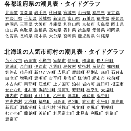
各都道府県の潮見表・タイドグラフ
北海道
青森県
岩手県
秋田県
宮城県
山形県
福島県
東京都
神奈川県
千葉県
茨城県
新潟県
富山県
石川県
福井県
愛知県
静岡県
三重県
大阪府
兵庫県
和歌山県
京都府
広島県
岡山県
山口県
鳥取県
島根県
高知県
香川県
徳島県
愛媛県
福岡県
佐賀県
長崎県
熊本県
大分県
宮崎県
鹿児島県
沖縄県
北海道の人気市町村の潮見表・タイドグラフ
苫小牧市
函館市
小樽市
室蘭市
斜里町
標津町
長万部町
豊浦町
余市町
伊達市
八雲町
島牧村
猿払村
留萌市
知内町
釧路市
積丹町
新ひだか町
広尾町
鹿部町
登別市
森町
石狩市
白老町
増毛町
豊頃町
古平町
別海町
様似町
網走市
松前町
木古内町
興部町
江差町
上ノ国町
泊村
岩内町
羅臼町
根室市
せたな町
北斗市
浜頓別町
浦河町
寿都町
枝幸町
天塩町
稚内市
白糠町
えりも町
乙部町
厚真町
雄武町
浜中町
神恵内村
大樹町
福島町
日高町
湧別町
紋別市
小平町
厚岸町
新冠町
洞爺湖町
初山別村
浦幌町
礼文町
奥尻町
羽幌町
むかわ町
蘭越町
苫前町
利尻富士町
北見市
利尻町
釧路町
豊富町