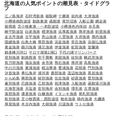
北海道の人気ポイントの潮見表・タイドグラ
フ
江ノ島海岸
石狩湾新港
能取岬
十勝港
岩内港
大津漁港
小樽港南防波堤
釧路東港
函館港
尾岱沼港
入船公園
網走港
留萌港
苫小牧東港・一本防波堤
小樽港色内埠頭
弁天島
崎守防波堤
白老漁港
標津漁港
浜厚真漁港
厚岸漁港
斜里漁港
走古丹漁港
古平漁港
恵山漁港
八雲漁港
大岸漁港
厚内漁港
国縫漁港
白鳥大橋
厚田漁港
浜益漁港
常呂漁港
浜猿払漁港
黄金漁港
鵡川漁港
涌元漁港
伊達漁港
虻田漁港
室蘭港
錦多峰川河口
サロマ湖第1湖口
千代の浦マリンパーク
登別漁港
釧路西港
兜千畳敷
美国漁港
紋別港
幌武意漁港
長万部漁港
旭浜漁港
余市港
熊石漁港
厚岸湖
高島漁港
中の川漁港
東浦漁港
椴法華港
豊浦漁港
花咲港
門別漁港
汐首漁港
勇払海岸
浦河港
鹿部漁港
茂辺地漁港
黒岩漁港
かもめ島
興部漁港
頓別漁港
住吉漁港
砂原漁港
鷲別漁港
薫別漁港
忍路漁港
乙部漁港
祝津漁港
入船漁港
函館湯川漁港
志海苔漁港
天塩港
音別海岸
余別漁港
増毛港
古潭漁港
落部漁港
濃昼漁港
白糠漁港
イタンキ漁港
尾札部漁港
歌別漁港
苫小牧西港・西防波堤
散布漁港
静内漁港
大磯港
厚賀漁港
木古内漁港
大樹漁港
川汲漁港
ウトロ漁港