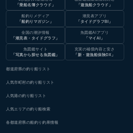
「乗船名簿クラウド」
「遊漁船クラウド」
船釣りメディア
潮見表アプリ
「船釣りマガジン」
「タイドグラフBI」
全国の潮汐情報
魚図鑑AIアプリ
「潮見表・タイドグラフ」
「マイAI」
魚図鑑サイト
充実の補償内容と安さ
「写真から探せる魚図鑑」
「新・遊漁船保険DX」
都道府県の釣り船リスト
人気市町村の釣り船リスト
人気港の釣り船リスト
人気エリアの釣り船検索
各都道府県の船釣り釣果情報