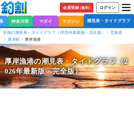
会員登録
ログイン
（無料）
潮見表・タイドグラフ
果
神奈川県
マダイ
マガジン
全国の潮見表・タイドグラフ（2026年最新版・完全版）
北海道
厚岸町
厚岸漁港
厚岸漁港の潮見表
・タイドグラフ（2
026年最新版・完全版）