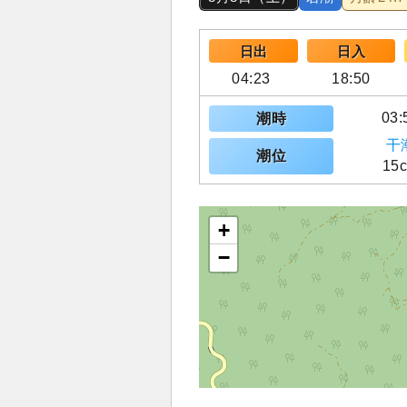
日出
日入
04:23
18:50
03:
潮時
干
潮位
15
+
−