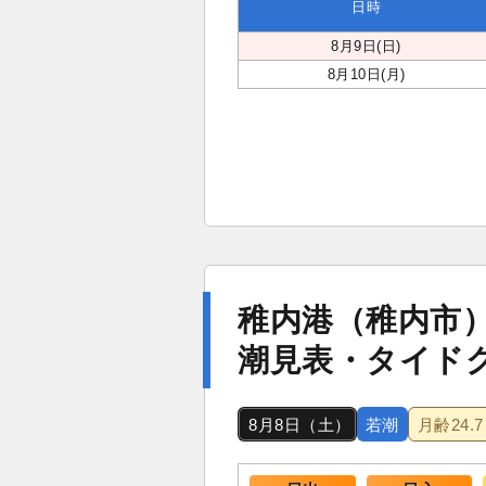
日時
8月9日(日)
8月10日(月)
稚内港（稚内市
潮見表・タイド
8月8日（土）
若潮
月齢
24.7