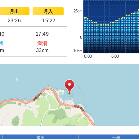
25
月出
月入
23:26
15:22
40
17:49
0
潮
満潮
cm
33cm
-10
0:00
6:00
満潮
干潮