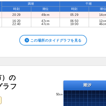
満潮
干潮
時刻
潮位
時刻
潮
20:29
49cm
05:29
14c
16:20
47cm
06:50
12c
22:40
47cm
19:00
46c
この場所のタイドグラフを見る
市）の
グラフ
潮汐
50