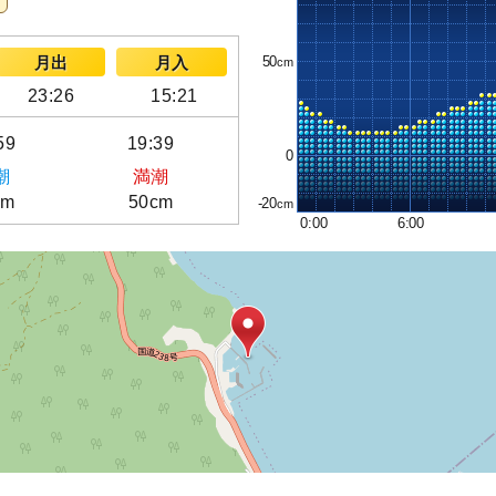
50
月出
月入
23:26
15:21
59
19:39
0
潮
満潮
cm
50cm
-20
0:00
6:00