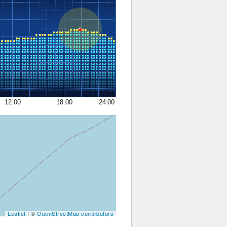
12:00
18:00
24:00
Leaflet
| ©
OpenStreetMap contributors