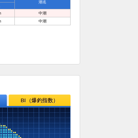
潮名
位
m
中潮
m
中潮
BI（爆釣指数）