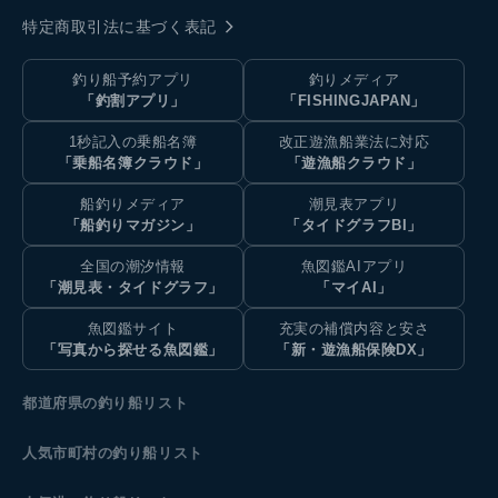
特定商取引法に基づく表記
釣り船予約アプリ
釣りメディア
「釣割アプリ」
「FISHINGJAPAN」
1秒記入の乗船名簿
改正遊漁船業法に対応
「乗船名簿クラウド」
「遊漁船クラウド」
船釣りメディア
潮見表アプリ
「船釣りマガジン」
「タイドグラフBI」
全国の潮汐情報
魚図鑑AIアプリ
「潮見表・タイドグラフ」
「マイAI」
魚図鑑サイト
充実の補償内容と安さ
「写真から探せる魚図鑑」
「新・遊漁船保険DX」
都道府県の釣り船リスト
人気市町村の釣り船リスト