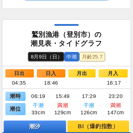
鷲別漁港（登別市）の
潮見表・タイドグラフ
8月9日（日）
中潮
月齢
25.7
日出
日入
月出
月入
04:35
18:46
16:17
潮時
06:19
15:49
17:29
23:20
干潮
満潮
干潮
満潮
潮位
33cm
129cm
126cm
147cm
潮汐
BI（爆釣指数）