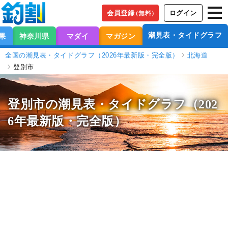
会員登録
ログイン
（無料）
潮見表・タイドグラフ
果
神奈川県
マダイ
マガジン
全国の潮見表・タイドグラフ（2026年最新版・完全版）
北海道
登別市
登別市の潮見表
・タイドグラフ（202
6年最新版・完全版）