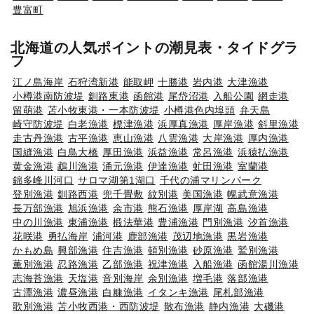
豊富町
北海道の人気ポイントの潮見表・タイドグラ
フ
江ノ島海岸
石狩湾新港
能取岬
十勝港
岩内港
大津漁港
小樽港南防波堤
釧路東港
函館港
尾岱沼港
入船公園
網走港
留萌港
苫小牧東港・一本防波堤
小樽港色内埠頭
弁天島
崎守防波堤
白老漁港
標津漁港
浜厚真漁港
厚岸漁港
斜里漁港
走古丹漁港
古平漁港
恵山漁港
八雲漁港
大岸漁港
厚内漁港
国縫漁港
白鳥大橋
厚田漁港
浜益漁港
常呂漁港
浜猿払漁港
黄金漁港
鵡川漁港
涌元漁港
伊達漁港
虻田漁港
室蘭港
錦多峰川河口
サロマ湖第1湖口
千代の浦マリンパーク
登別漁港
釧路西港
兜千畳敷
紋別港
美国漁港
幌武意漁港
長万部漁港
旭浜漁港
余市港
熊石漁港
厚岸湖
高島漁港
中の川漁港
東浦漁港
椴法華港
豊浦漁港
門別漁港
汐首漁港
花咲港
勇払海岸
浦河港
鹿部漁港
茂辺地漁港
黒岩漁港
かもめ島
興部漁港
住吉漁港
頓別漁港
砂原漁港
鷲別漁港
薫別漁港
忍路漁港
乙部漁港
祝津漁港
入船漁港
函館湯川漁港
志海苔漁港
天塩港
音別海岸
余別漁港
増毛港
落部漁港
古潭漁港
濃昼漁港
白糠漁港
イタンキ漁港
尾札部漁港
歌別漁港
苫小牧西港・西防波堤
散布漁港
静内漁港
大磯港