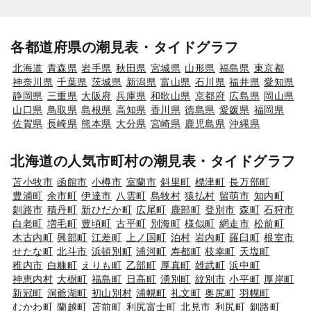
各都道府県の潮見表・タイドグラフ
北海道
青森県
岩手県
秋田県
宮城県
山形県
福島県
東京都
神奈川県
千葉県
茨城県
新潟県
富山県
石川県
福井県
愛知県
静岡県
三重県
大阪府
兵庫県
和歌山県
京都府
広島県
岡山県
山口県
鳥取県
島根県
高知県
香川県
徳島県
愛媛県
福岡県
佐賀県
長崎県
熊本県
大分県
宮崎県
鹿児島県
沖縄県
北海道の人気市町村の潮見表・タイドグラフ
苫小牧市
函館市
小樽市
室蘭市
斜里町
標津町
長万部町
豊浦町
余市町
伊達市
八雲町
島牧村
猿払村
留萌市
知内町
釧路市
積丹町
新ひだか町
広尾町
鹿部町
登別市
森町
石狩市
白老町
増毛町
豊頃町
古平町
別海町
様似町
網走市
松前町
木古内町
興部町
江差町
上ノ国町
泊村
岩内町
羅臼町
根室市
せたな町
北斗市
浜頓別町
浦河町
寿都町
枝幸町
天塩町
稚内市
白糠町
えりも町
乙部町
厚真町
雄武町
浜中町
神恵内村
大樹町
福島町
日高町
湧別町
紋別市
小平町
厚岸町
新冠町
洞爺湖町
初山別村
浦幌町
礼文町
奥尻町
羽幌町
むかわ町
蘭越町
苫前町
利尻富士町
北見市
利尻町
釧路町