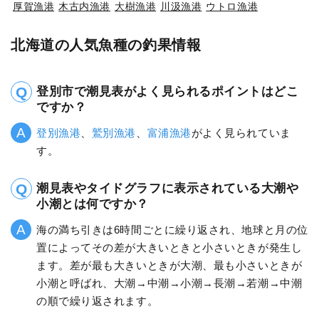
厚賀漁港
木古内漁港
大樹漁港
川汲漁港
ウトロ漁港
北海道の人気魚種の釣果情報
登別市で潮見表がよく見られるポイントはどこ
ですか？
登別漁港
、
鷲別漁港
、
富浦漁港
がよく見られていま
す。
潮見表やタイドグラフに表示されている大潮や
小潮とは何ですか？
海の満ち引きは6時間ごとに繰り返され、地球と月の位
置によってその差が大きいときと小さいときが発生し
ます。差が最も大きいときが大潮、最も小さいときが
小潮と呼ばれ、大潮→中潮→小潮→長潮→若潮→中潮
の順で繰り返されます。