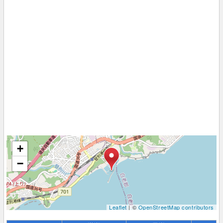
+
−
Leaflet
| ©
OpenStreetMap contributors