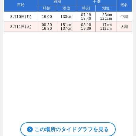
満潮
干潮
日時
潮名
時刻
潮位
時刻
潮位
07:19
23cm
8月10日(月)
16:00
133cm
中潮
18:40
121cm
00:30
151cm
08:10
17cm
8月11日(火)
大潮
16:30
137cm
19:39
112cm
この場所のタイドグラフを見る