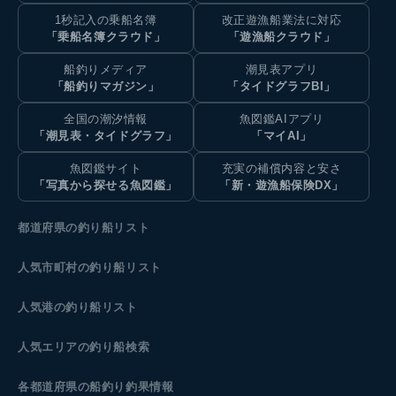
1秒記入の乗船名簿
改正遊漁船業法に対応
「乗船名簿クラウド」
「遊漁船クラウド」
船釣りメディア
潮見表アプリ
「船釣りマガジン」
「タイドグラフBI」
全国の潮汐情報
魚図鑑AIアプリ
「潮見表・タイドグラフ」
「マイAI」
魚図鑑サイト
充実の補償内容と安さ
「写真から探せる魚図鑑」
「新・遊漁船保険DX」
都道府県の釣り船リスト
人気市町村の釣り船リスト
人気港の釣り船リスト
人気エリアの釣り船検索
各都道府県の船釣り釣果情報