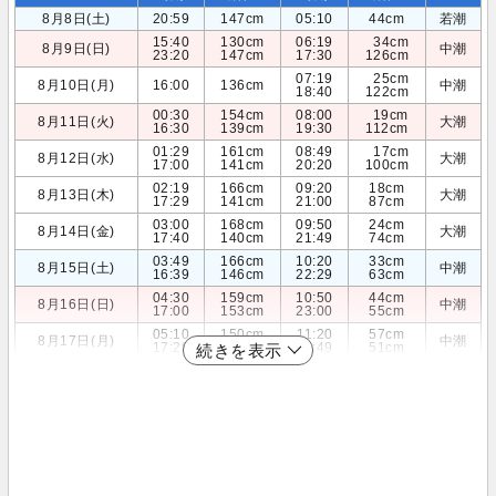
8月8日(土)
20:59
147cm
05:10
44cm
若潮
15:40
130cm
06:19
34cm
8月9日(日)
中潮
23:20
147cm
17:30
126cm
07:19
25cm
8月10日(月)
16:00
136cm
中潮
18:40
122cm
00:30
154cm
08:00
19cm
8月11日(火)
大潮
16:30
139cm
19:30
112cm
01:29
161cm
08:49
17cm
8月12日(水)
大潮
17:00
141cm
20:20
100cm
02:19
166cm
09:20
18cm
8月13日(木)
大潮
17:29
141cm
21:00
87cm
03:00
168cm
09:50
24cm
8月14日(金)
大潮
17:40
140cm
21:49
74cm
03:49
166cm
10:20
33cm
8月15日(土)
中潮
16:39
146cm
22:29
63cm
04:30
159cm
10:50
44cm
8月16日(日)
中潮
17:00
153cm
23:00
55cm
05:10
150cm
11:20
57cm
8月17日(月)
中潮
17:29
158cm
23:49
51cm
続きを表示