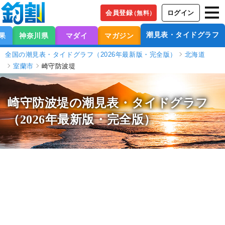
会員登録
ログイン
（無料）
潮見表・タイドグラフ
果
神奈川県
マダイ
マガジン
全国の潮見表・タイドグラフ（2026年最新版・完全版）
北海道
室蘭市
崎守防波堤
崎守防波堤の潮見表
・タイドグラフ
（2026年最新版・完全版）