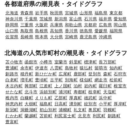
各都道府県の潮見表・タイドグラフ
北海道
青森県
岩手県
秋田県
宮城県
山形県
福島県
東京都
神奈川県
千葉県
茨城県
新潟県
富山県
石川県
福井県
愛知県
静岡県
三重県
大阪府
兵庫県
和歌山県
京都府
広島県
岡山県
山口県
鳥取県
島根県
高知県
香川県
徳島県
愛媛県
福岡県
佐賀県
長崎県
熊本県
大分県
宮崎県
鹿児島県
沖縄県
北海道の人気市町村の潮見表・タイドグラフ
苫小牧市
函館市
小樽市
室蘭市
斜里町
標津町
長万部町
豊浦町
余市町
伊達市
八雲町
島牧村
猿払村
留萌市
知内町
釧路市
積丹町
新ひだか町
広尾町
鹿部町
登別市
森町
石狩市
白老町
増毛町
豊頃町
古平町
別海町
様似町
網走市
松前町
木古内町
興部町
江差町
上ノ国町
泊村
岩内町
羅臼町
根室市
せたな町
北斗市
浜頓別町
浦河町
寿都町
枝幸町
天塩町
稚内市
白糠町
えりも町
乙部町
厚真町
雄武町
浜中町
神恵内村
大樹町
福島町
日高町
湧別町
紋別市
小平町
厚岸町
新冠町
洞爺湖町
初山別村
浦幌町
礼文町
奥尻町
羽幌町
むかわ町
蘭越町
苫前町
利尻富士町
北見市
利尻町
釧路町
豊富町