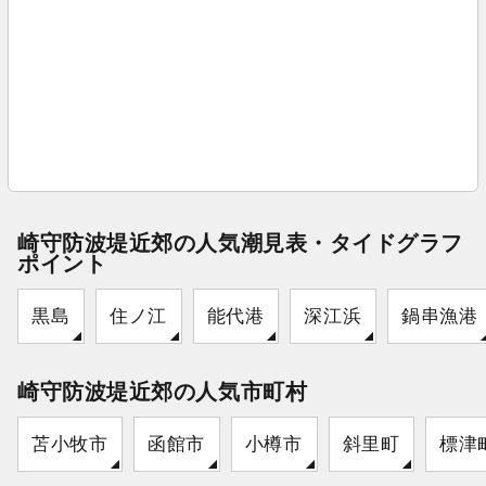
崎守防波堤近郊の人気潮見表・タイドグラフ
ポイント
黒島
住ノ江
能代港
深江浜
鍋串漁港
崎守防波堤近郊の人気市町村
苫小牧市
函館市
小樽市
斜里町
標津