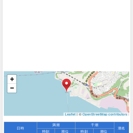
+
−
Leaflet
| ©
OpenStreetMap contributors
満潮
干潮
日時
潮名
時刻
潮位
時刻
潮位