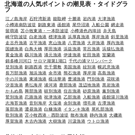
北海道の人気ポイントの潮見表・タイドグラ
フ
江ノ島海岸
石狩湾新港
能取岬
十勝港
岩内港
大津漁港
小樽港南防波堤
釧路東港
函館港
尾岱沼港
入船公園
網走港
留萌港
苫小牧東港・一本防波堤
小樽港色内埠頭
弁天島
崎守防波堤
白老漁港
標津漁港
浜厚真漁港
厚岸漁港
斜里漁港
走古丹漁港
古平漁港
恵山漁港
八雲漁港
大岸漁港
厚内漁港
国縫漁港
白鳥大橋
厚田漁港
浜益漁港
常呂漁港
浜猿払漁港
黄金漁港
鵡川漁港
涌元漁港
伊達漁港
虻田漁港
室蘭港
錦多峰川河口
サロマ湖第1湖口
千代の浦マリンパーク
登別漁港
釧路西港
兜千畳敷
美国漁港
紋別港
幌武意漁港
長万部漁港
旭浜漁港
余市港
熊石漁港
厚岸湖
高島漁港
中の川漁港
東浦漁港
椴法華港
豊浦漁港
門別漁港
花咲港
汐首漁港
勇払海岸
浦河港
鹿部漁港
茂辺地漁港
黒岩漁港
かもめ島
興部漁港
頓別漁港
住吉漁港
砂原漁港
薫別漁港
鷲別漁港
忍路漁港
祝津漁港
乙部漁港
入船漁港
函館湯川漁港
志海苔漁港
音別海岸
天塩港
余別漁港
増毛港
古潭漁港
落部漁港
濃昼漁港
白糠漁港
イタンキ漁港
尾札部漁港
歌別漁港
苫小牧西港・西防波堤
散布漁港
静内漁港
大磯港
厚賀漁港
木古内漁港
大樹漁港
川汲漁港
ウトロ漁港