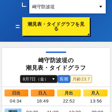
潮見表・タイドグラフを見
る
崎守防波堤の
潮見表・タイドグラフ
長潮
月齢
23.7
日出
日入
月出
月入
04:34
18:49
22:52
13:56