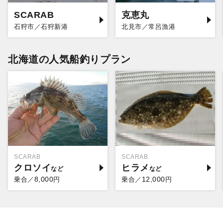
SCARAB
克恵丸
石狩市／石狩新港
北見市／常呂漁港
北海道の人気船釣りプラン
SCARAB
SCARAB
クロソイ
ヒラメ
8,000
12,000
乗合／
円
乗合／
円