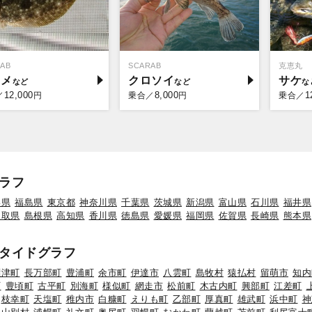
AB
SCARAB
克恵丸
ラメ
クロソイ
サケ
12,000
8,000
1
／
円
乗合／
円
乗合／
ラフ
形県
福島県
東京都
神奈川県
千葉県
茨城県
新潟県
富山県
石川県
福井県
鳥取県
島根県
高知県
香川県
徳島県
愛媛県
福岡県
佐賀県
長崎県
熊本県
タイドグラフ
標津町
長万部町
豊浦町
余市町
伊達市
八雲町
島牧村
猿払村
留萌市
知内
町
豊頃町
古平町
別海町
様似町
網走市
松前町
木古内町
興部町
江差町
枝幸町
天塩町
稚内市
白糠町
えりも町
乙部町
厚真町
雄武町
浜中町
神