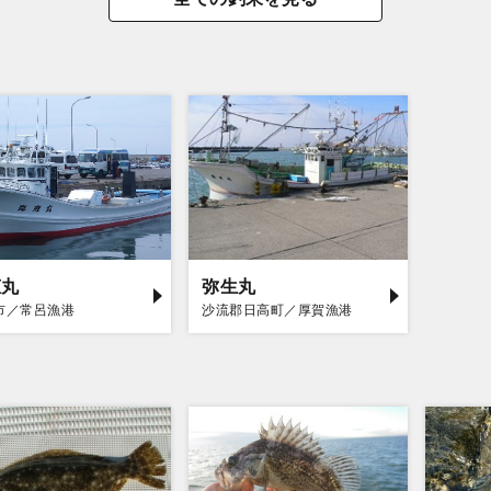
恵丸
弥生丸
市／常呂漁港
沙流郡日高町／厚賀漁港