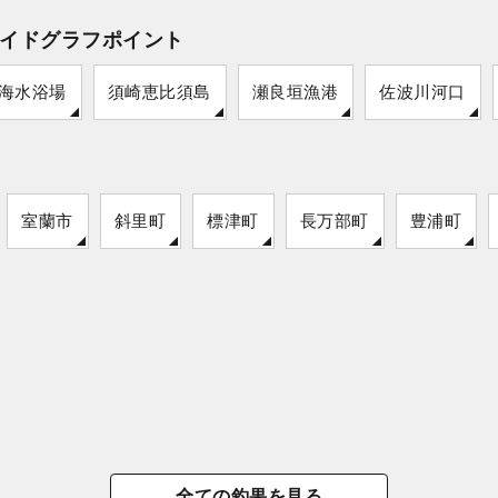
イドグラフポイント
海水浴場
須崎恵比須島
瀬良垣漁港
佐波川河口
室蘭市
斜里町
標津町
長万部町
豊浦町
全ての釣果を見る