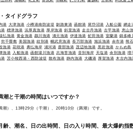
初山別村
浦幌町
礼文町
奥尻町
羽幌町
むかわ町
蘭越町
苫前町
利尻富士
・タイドグラフ
内港
大津漁港
小樽港南防波堤
釧路東港
函館港
尾岱沼港
入船公園
網走
漁港
標津漁港
浜厚真漁港
厚岸漁港
斜里漁港
走古丹漁港
古平漁港
恵山
猿払漁港
黄金漁港
鵡川漁港
涌元漁港
伊達漁港
虻田漁港
室蘭港
錦多峰
兜千畳敷
美国漁港
紋別港
幌武意漁港
長万部漁港
旭浜漁港
余市港
熊
首漁港
花咲港
勇払海岸
浦河港
鹿部漁港
茂辺地漁港
黒岩漁港
かもめ島
津漁港
入船漁港
函館湯川漁港
志海苔漁港
音別海岸
天塩港
余別漁港
増
漁港
苫小牧西港・西防波堤
散布漁港
静内漁港
大磯港
厚賀漁港
木古内漁
の満潮と干潮の時間はいつですか？
（満潮）、13時29分（干潮）、20時10分（満潮）です。
）の月齢、潮名、日の出時間、日の入り時間、最大爆釣指数