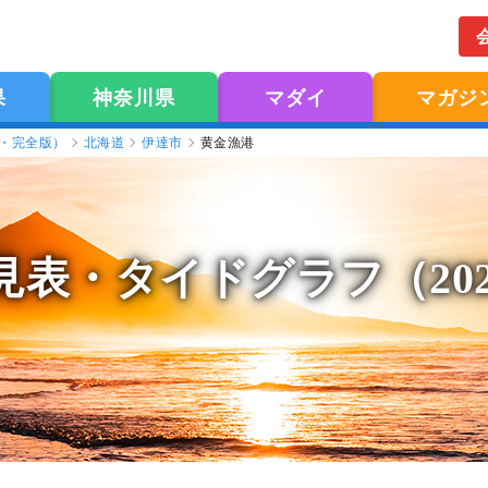
果
神奈川県
マダイ
マガジ
版・完全版）
北海道
伊達市
黄金漁港
見表
・タイドグラフ（20