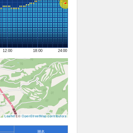
12:00
18:00
24:00
Leaflet
| ©
OpenStreetMap contributors
潮名