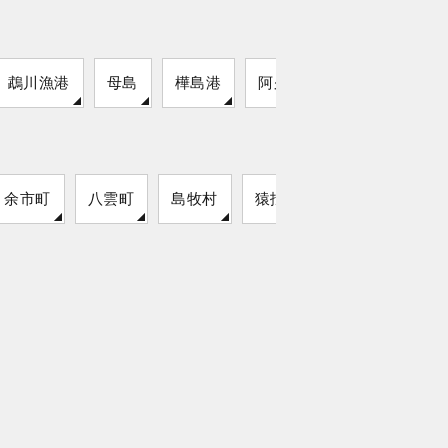
鵡川漁港
母島
樺島港
阿久根漁港
余市町
八雲町
島牧村
猿払村
留萌市
知