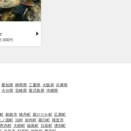
2,000
円
愛知県
静岡県
三重県
大阪府
兵庫県
大分県
宮崎県
鹿児島県
沖縄県
町
釧路市
積丹町
新ひだか町
広尾町
上ノ国町
泊村
岩内町
羅臼町
根室市
恵内村
大樹町
福島町
日高町
湧別町