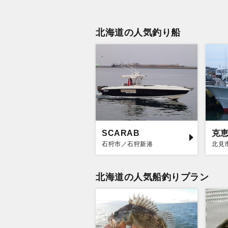
北海道の人気釣り船
SCARAB
克
石狩市／石狩新港
北見
北海道の人気船釣りプラン