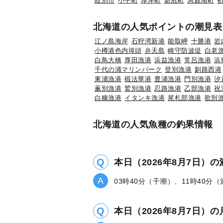
紋別市
小平町
厚岸町
新冠町
洞爺湖町
北海道の人気ポイントの潮見表
江ノ島海岸
石狩湾新港
能取岬
十勝港
岩
小樽港色内埠頭
弁天島
崎守防波堤
白老
白鳥大橋
厚田漁港
浜益漁港
常呂漁港
浜
千代の浦マリンパーク
登別漁港
釧路西港
東浦漁港
椴法華港
豊浦漁港
門別漁港
汐
薫別漁港
鷲別漁港
忍路漁港
乙部漁港
祝
白糠漁港
イタンキ漁港
尾札部漁港
歌別
北海道の人気魚種の釣果情報
本日（2026年8月7日）
03時40分（干潮）、11時40分
本日（2026年8月7日