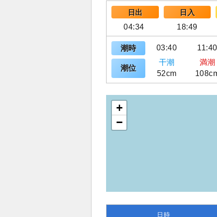
日出
日入
04:34
18:49
03:40
11:4
潮時
干潮
満潮
潮位
52cm
108c
+
−
日時