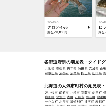
SCARAB
SCAR
クロソイ
ヒ
8,000
乗合／
円
乗合
各都道府県の潮見表・タイドグ
北海道
青森県
岩手県
秋田県
宮城県
山
和歌山県
京都府
広島県
岡山県
山口県
北海道の人気市町村の潮見表・
苫小牧市
函館市
小樽市
室蘭市
斜里町
鹿部町
登別市
森町
石狩市
白老町
増毛
せたな町
北斗市
浜頓別町
浦河町
寿都町