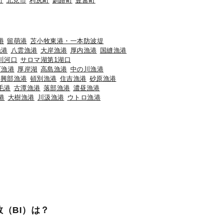
町
北見市
利尻町
釧路町
豊富町
港
留萌港
苫小牧東港・一本防波堤
漁港
八雲漁港
大岸漁港
厚内漁港
国縫漁港
川河口
サロマ湖第1湖口
石漁港
厚岸湖
高島漁港
中の川漁港
興部漁港
頓別漁港
住吉漁港
砂原漁港
毛港
古潭漁港
落部漁港
濃昼漁港
港
大樹漁港
川汲漁港
ウトロ漁港
（BI）は？