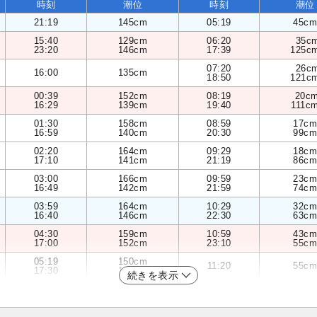
時刻
潮位
時刻
潮位
21:19
145cm
05:19
45cm
15:40
129cm
06:20
35c
23:20
146cm
17:39
125c
07:20
26c
16:00
135cm
18:50
121c
00:39
152cm
08:19
20c
16:29
139cm
19:40
111c
01:30
158cm
08:59
17cm
16:59
140cm
20:30
99cm
02:20
164cm
09:29
18cm
17:10
141cm
21:19
86cm
03:00
166cm
09:59
23cm
16:49
142cm
21:59
74cm
03:59
164cm
10:29
32cm
16:40
146cm
22:30
63cm
04:30
159cm
10:59
43cm
17:00
152cm
23:10
55cm
05:19
150cm
11:20
55cm
17:30
156cm
続きを表示