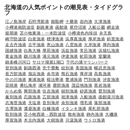
北海道の人気ポイントの潮見表・タイドグラ
フ
江ノ島海岸
石狩湾新港
能取岬
十勝港
岩内港
大津漁港
小樽港南防波堤
釧路東港
函館港
尾岱沼港
入船公園
網走港
留萌港
苫小牧東港・一本防波堤
小樽港色内埠頭
弁天島
崎守防波堤
白老漁港
標津漁港
浜厚真漁港
厚岸漁港
斜里漁港
走古丹漁港
古平漁港
恵山漁港
八雲漁港
大岸漁港
厚内漁港
国縫漁港
白鳥大橋
厚田漁港
浜益漁港
常呂漁港
浜猿払漁港
黄金漁港
鵡川漁港
涌元漁港
伊達漁港
虻田漁港
室蘭港
錦多峰川河口
サロマ湖第1湖口
千代の浦マリンパーク
登別漁港
釧路西港
兜千畳敷
紋別港
美国漁港
幌武意漁港
長万部漁港
旭浜漁港
余市港
熊石漁港
厚岸湖
高島漁港
中の川漁港
東浦漁港
椴法華港
豊浦漁港
門別漁港
汐首漁港
花咲港
勇払海岸
浦河港
鹿部漁港
茂辺地漁港
黒岩漁港
かもめ島
興部漁港
住吉漁港
頓別漁港
砂原漁港
鷲別漁港
薫別漁港
忍路漁港
乙部漁港
祝津漁港
入船漁港
函館湯川漁港
志海苔漁港
天塩港
音別海岸
余別漁港
増毛港
落部漁港
古潭漁港
濃昼漁港
白糠漁港
イタンキ漁港
尾札部漁港
歌別漁港
苫小牧西港・西防波堤
散布漁港
静内漁港
大磯港
厚賀漁港
木古内漁港
大樹漁港
川汲漁港
ウトロ漁港