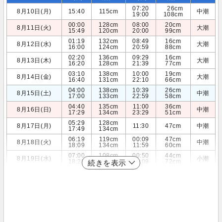
07:20
26cm
8月10日(月)
15:40
115cm
中潮
19:00
108cm
00:00
128cm
08:00
20cm
8月11日(火)
大潮
15:49
120cm
20:00
99cm
01:19
132cm
08:49
16cm
8月12日(水)
大潮
16:00
124cm
20:59
88cm
02:20
136cm
09:29
16cm
8月13日(木)
大潮
16:20
128cm
21:39
77cm
03:10
138cm
10:00
19cm
8月14日(金)
大潮
16:40
131cm
22:10
66cm
04:00
138cm
10:39
26cm
8月15日(土)
中潮
17:00
133cm
22:59
58cm
04:40
135cm
11:00
36cm
8月16日(日)
中潮
17:29
134cm
23:29
51cm
05:29
128cm
8月17日(月)
11:30
47cm
中潮
17:49
134cm
06:19
119cm
00:09
47cm
8月18日(火)
中潮
18:09
134cm
11:59
60cm
07:00
108cm
00:50
44cm
8月19日(水)
小潮
18:29
134cm
12:09
72cm
続きを表示