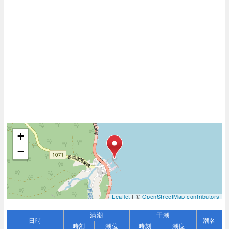
+
−
Leaflet
| ©
OpenStreetMap contributors
満潮
干潮
日時
潮名
時刻
潮位
時刻
潮位