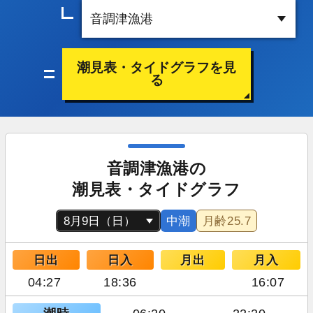
潮見表・タイドグラフを見
る
音調津漁港の
潮見表・タイドグラフ
中潮
月齢
25.7
日出
日入
月出
月入
04:27
18:36
16:07