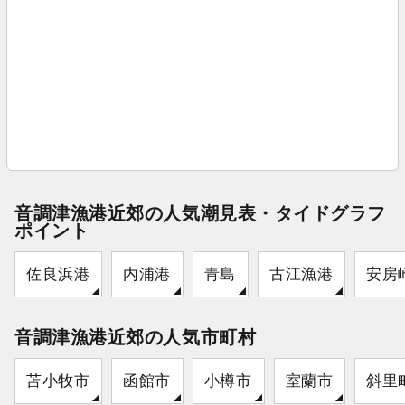
音調津漁港近郊の人気潮見表・タイドグラフ
ポイント
佐良浜港
内浦港
青島
古江漁港
安房
音調津漁港近郊の人気市町村
苫小牧市
函館市
小樽市
室蘭市
斜里