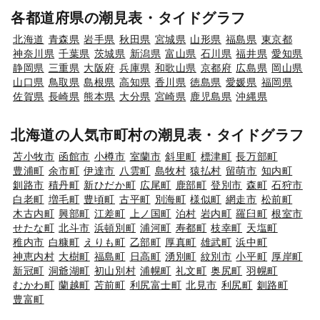
各都道府県の潮見表・タイドグラフ
北海道
青森県
岩手県
秋田県
宮城県
山形県
福島県
東京都
神奈川県
千葉県
茨城県
新潟県
富山県
石川県
福井県
愛知県
静岡県
三重県
大阪府
兵庫県
和歌山県
京都府
広島県
岡山県
山口県
鳥取県
島根県
高知県
香川県
徳島県
愛媛県
福岡県
佐賀県
長崎県
熊本県
大分県
宮崎県
鹿児島県
沖縄県
北海道の人気市町村の潮見表・タイドグラフ
苫小牧市
函館市
小樽市
室蘭市
斜里町
標津町
長万部町
豊浦町
余市町
伊達市
八雲町
島牧村
猿払村
留萌市
知内町
釧路市
積丹町
新ひだか町
広尾町
鹿部町
登別市
森町
石狩市
白老町
増毛町
豊頃町
古平町
別海町
様似町
網走市
松前町
木古内町
興部町
江差町
上ノ国町
泊村
岩内町
羅臼町
根室市
せたな町
北斗市
浜頓別町
浦河町
寿都町
枝幸町
天塩町
稚内市
白糠町
えりも町
乙部町
厚真町
雄武町
浜中町
神恵内村
大樹町
福島町
日高町
湧別町
紋別市
小平町
厚岸町
新冠町
洞爺湖町
初山別村
浦幌町
礼文町
奥尻町
羽幌町
むかわ町
蘭越町
苫前町
利尻富士町
北見市
利尻町
釧路町
豊富町