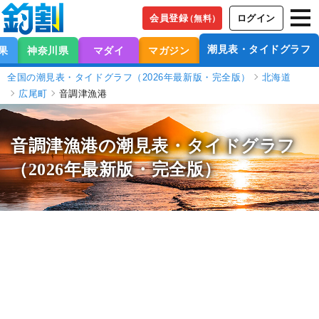
会員登録
ログイン
（無料）
潮見表・タイドグラフ
果
神奈川県
マダイ
マガジン
全国の潮見表・タイドグラフ（2026年最新版・完全版）
北海道
広尾町
音調津漁港
音調津漁港の潮見表
・タイドグラフ
（2026年最新版・完全版）