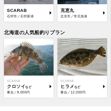
SCARAB
克恵丸
石狩市／石狩新港
北見市／常呂漁港
北海道の人気船釣りプラン
SCARAB
SCARAB
クロソイ
ヒラメ
8,000
12,000
乗合／
円
乗合／
円