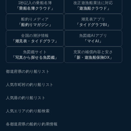
1秒記入の乗船名簿
改正遊漁船業法に対応
「乗船名簿クラウド」
「遊漁船クラウド」
船釣りメディア
潮見表アプリ
「船釣りマガジン」
「タイドグラフBI」
全国の潮汐情報
魚図鑑AIアプリ
「潮見表・タイドグラフ」
「マイAI」
魚図鑑サイト
充実の補償内容と安さ
「写真から探せる魚図鑑」
「新・遊漁船保険DX」
都道府県の釣り船リスト
人気市町村の釣り船リスト
人気港の釣り船リスト
人気エリアの釣り船検索
各都道府県の船釣り釣果情報