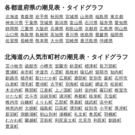
各都道府県の潮見表・タイドグラフ
北海道
青森県
岩手県
秋田県
宮城県
山形県
福島県
東京都
神奈川県
千葉県
茨城県
新潟県
富山県
石川県
福井県
愛知県
静岡県
三重県
大阪府
兵庫県
和歌山県
京都府
広島県
岡山県
山口県
鳥取県
島根県
高知県
香川県
徳島県
愛媛県
福岡県
佐賀県
長崎県
熊本県
大分県
宮崎県
鹿児島県
沖縄県
北海道の人気市町村の潮見表・タイドグラフ
苫小牧市
函館市
小樽市
室蘭市
斜里町
標津町
長万部町
豊浦町
余市町
伊達市
八雲町
島牧村
猿払村
留萌市
知内町
釧路市
積丹町
新ひだか町
広尾町
鹿部町
登別市
森町
石狩市
白老町
増毛町
豊頃町
古平町
別海町
様似町
網走市
松前町
木古内町
興部町
江差町
上ノ国町
泊村
岩内町
羅臼町
根室市
せたな町
北斗市
浜頓別町
浦河町
寿都町
枝幸町
天塩町
稚内市
白糠町
えりも町
乙部町
厚真町
雄武町
浜中町
神恵内村
大樹町
福島町
日高町
湧別町
紋別市
小平町
厚岸町
新冠町
洞爺湖町
初山別村
浦幌町
礼文町
奥尻町
羽幌町
むかわ町
蘭越町
苫前町
利尻富士町
北見市
利尻町
釧路町
豊富町