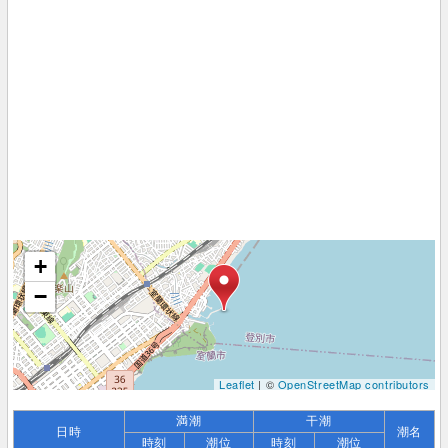
+
−
Leaflet
| ©
OpenStreetMap contributors
満潮
干潮
日時
潮名
時刻
潮位
時刻
潮位