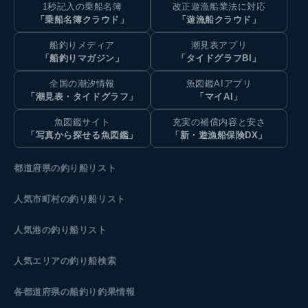
1秒記入の乗船名簿
改正遊漁船業法に対応
「乗船名簿クラウド」
「遊漁船クラウド」
船釣りメディア
潮見表アプリ
「船釣りマガジン」
「タイドグラフBI」
全国の潮汐情報
魚図鑑AIアプリ
「潮見表・タイドグラフ」
「マイAI」
魚図鑑サイト
充実の補償内容と安さ
「写真から探せる魚図鑑」
「新・遊漁船保険DX」
都道府県の釣り船リスト
人気市町村の釣り船リスト
人気港の釣り船リスト
人気エリアの釣り船検索
各都道府県の船釣り釣果情報