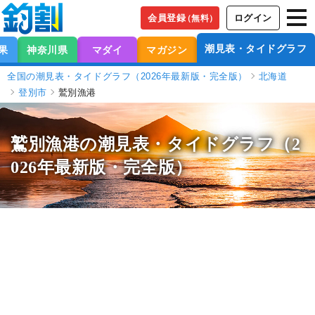
会員登録
ログイン
（無料）
潮見表・タイドグラフ
果
神奈川県
マダイ
マガジン
全国の潮見表・タイドグラフ（2026年最新版・完全版）
北海道
登別市
鷲別漁港
鷲別漁港の潮見表
・タイドグラフ（2
026年最新版・完全版）