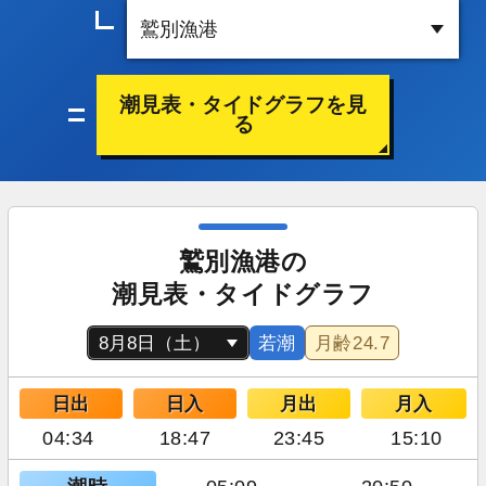
潮見表・タイドグラフを見
る
鷲別漁港の
潮見表・タイドグラフ
若潮
月齢
24.7
日出
日入
月出
月入
04:34
18:47
23:45
15:10