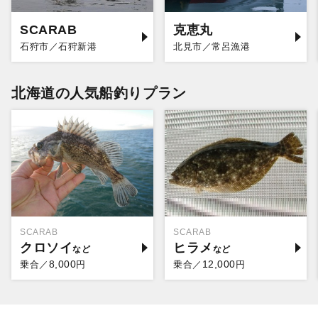
SCARAB
克恵丸
石狩市／石狩新港
北見市／常呂漁港
北海道の人気船釣りプラン
SCARAB
SCARAB
クロソイ
ヒラメ
8,000
12,000
乗合／
円
乗合／
円