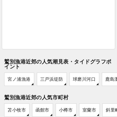
鷲別漁港近郊の人気潮見表・タイドグラフポ
イント
宮ノ浦漁港
三戸浜堤防
球磨川河口
鹿島
鷲別漁港近郊の人気市町村
苫小牧市
函館市
小樽市
室蘭市
斜里