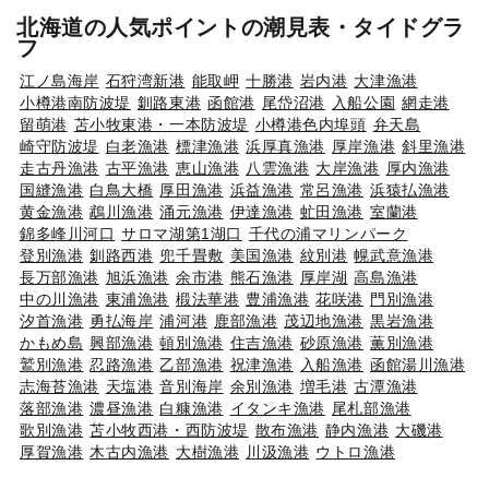
北海道の人気ポイントの潮見表・タイドグラ
フ
江ノ島海岸
石狩湾新港
能取岬
十勝港
岩内港
大津漁港
小樽港南防波堤
釧路東港
函館港
尾岱沼港
入船公園
網走港
留萌港
苫小牧東港・一本防波堤
小樽港色内埠頭
弁天島
崎守防波堤
白老漁港
標津漁港
浜厚真漁港
厚岸漁港
斜里漁港
走古丹漁港
古平漁港
恵山漁港
八雲漁港
大岸漁港
厚内漁港
国縫漁港
白鳥大橋
厚田漁港
浜益漁港
常呂漁港
浜猿払漁港
黄金漁港
鵡川漁港
涌元漁港
伊達漁港
虻田漁港
室蘭港
錦多峰川河口
サロマ湖第1湖口
千代の浦マリンパーク
登別漁港
釧路西港
兜千畳敷
美国漁港
紋別港
幌武意漁港
長万部漁港
旭浜漁港
余市港
熊石漁港
厚岸湖
高島漁港
中の川漁港
東浦漁港
椴法華港
豊浦漁港
花咲港
門別漁港
汐首漁港
勇払海岸
浦河港
鹿部漁港
茂辺地漁港
黒岩漁港
かもめ島
興部漁港
頓別漁港
住吉漁港
砂原漁港
薫別漁港
鷲別漁港
忍路漁港
乙部漁港
祝津漁港
入船漁港
函館湯川漁港
志海苔漁港
天塩港
音別海岸
余別漁港
増毛港
古潭漁港
落部漁港
濃昼漁港
白糠漁港
イタンキ漁港
尾札部漁港
歌別漁港
苫小牧西港・西防波堤
散布漁港
静内漁港
大磯港
厚賀漁港
木古内漁港
大樹漁港
川汲漁港
ウトロ漁港