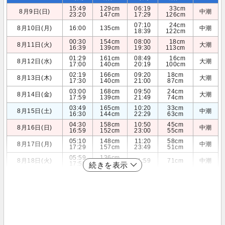
15:49
129cm
06:19
33cm
8月9日(日)
中潮
23:20
147cm
17:29
126cm
07:10
24cm
8月10日(月)
16:00
135cm
中潮
18:39
122cm
00:30
154cm
08:00
18cm
8月11日(火)
大潮
16:39
139cm
19:30
113cm
01:29
161cm
08:49
16cm
8月12日(水)
大潮
17:00
140cm
20:19
100cm
02:19
166cm
09:20
18cm
8月13日(木)
大潮
17:30
140cm
21:00
87cm
03:00
168cm
09:50
24cm
8月14日(金)
大潮
17:59
139cm
21:49
74cm
03:49
165cm
10:20
33cm
8月15日(土)
中潮
16:30
144cm
22:29
63cm
04:30
158cm
10:50
45cm
8月16日(日)
中潮
16:59
152cm
23:00
55cm
05:10
148cm
11:20
58cm
8月17日(月)
中潮
17:29
157cm
23:49
51cm
05:59
136cm
8月18日(火)
11:59
71cm
中潮
17:59
160cm
続きを表示