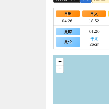
日出
日入
04:26
18:52
01:00
潮時
干潮
潮位
26cm
+
−