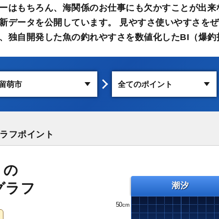
ーはもちろん、海関係のお仕事にも欠かすことが出来
新データを公開しています。 見やすさ使いやすさをぜ
、独自開発した魚の釣れやすさを数値化したBI（爆釣
ラフポイント
）の
グラフ
潮汐
50