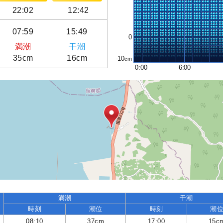
22:02
12:42
07:59
15:49
0
満潮
干潮
35cm
16cm
-10
0:00
6:00
満潮
干潮
時刻
潮位
時刻
潮
08:10
37cm
17:00
15c