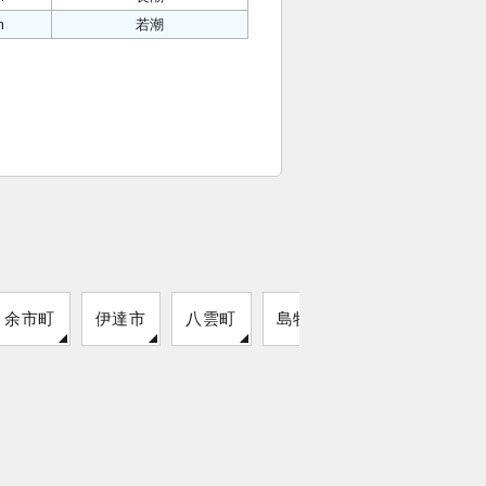
m
若潮
余市町
伊達市
八雲町
島牧村
猿払村
知