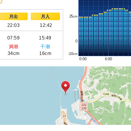
25
月出
月入
22:03
12:42
07:59
15:49
0
満潮
干潮
34cm
16cm
-10
0:00
6:00