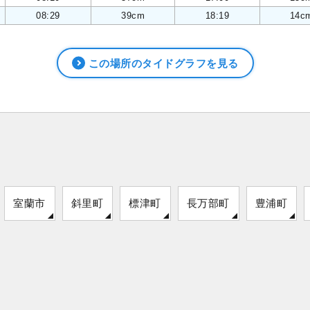
08:29
39cm
18:19
14c
この場所のタイドグラフを見る
室蘭市
斜里町
標津町
長万部町
豊浦町