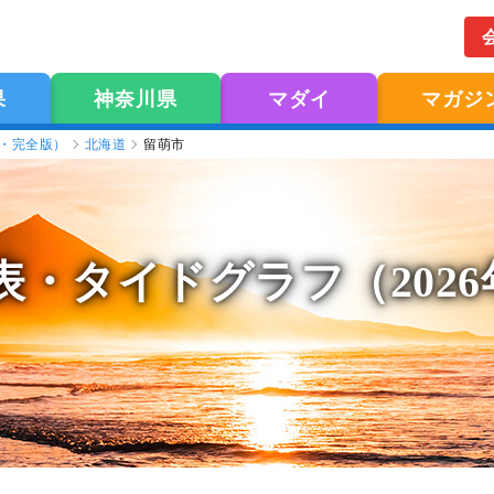
果
神奈川県
マダイ
マガジ
版・完全版）
北海道
留萌市
表
・タイドグラフ（202