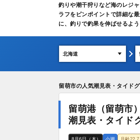
釣りや潮干狩りなど海のレジャ
ラフをピンポイントで詳細な最
に、釣りで釣果を伸ばせるよう
留萌市の人気潮見表・タイドグ
留萌港（留萌市
潮見表・タイド
8月6日（木）
小潮
月齢
22.7