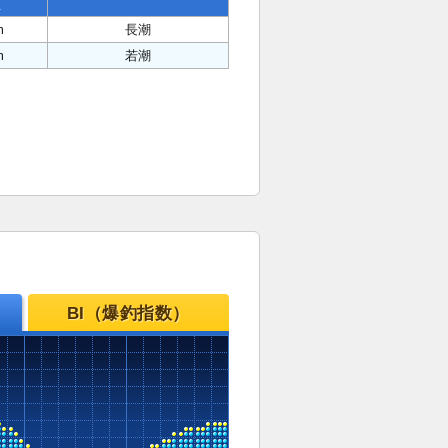
位
m
長潮
m
若潮
BI（爆釣指数）