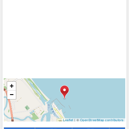
+
−
Leaflet
| ©
OpenStreetMap contributors