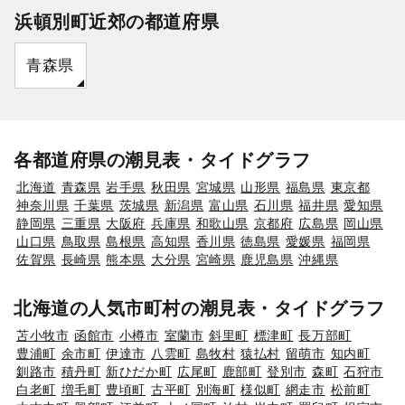
浜頓別町近郊の都道府県
青森県
各都道府県の潮見表・タイドグラフ
北海道
青森県
岩手県
秋田県
宮城県
山形県
福島県
東京都
神奈川県
千葉県
茨城県
新潟県
富山県
石川県
福井県
愛知県
静岡県
三重県
大阪府
兵庫県
和歌山県
京都府
広島県
岡山県
山口県
鳥取県
島根県
高知県
香川県
徳島県
愛媛県
福岡県
佐賀県
長崎県
熊本県
大分県
宮崎県
鹿児島県
沖縄県
北海道の人気市町村の潮見表・タイドグラフ
苫小牧市
函館市
小樽市
室蘭市
斜里町
標津町
長万部町
豊浦町
余市町
伊達市
八雲町
島牧村
猿払村
留萌市
知内町
釧路市
積丹町
新ひだか町
広尾町
鹿部町
登別市
森町
石狩市
白老町
増毛町
豊頃町
古平町
別海町
様似町
網走市
松前町