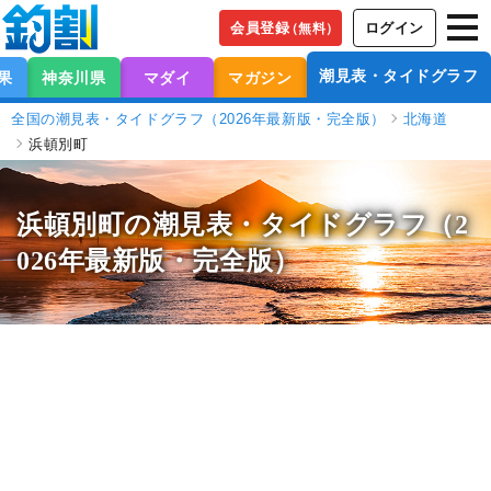
会員登録
ログイン
（無料）
潮見表・タイドグラフ
果
神奈川県
マダイ
マガジン
全国の潮見表・タイドグラフ（2026年最新版・完全版）
北海道
浜頓別町
浜頓別町の潮見表
・タイドグラフ（2
026年最新版・完全版）