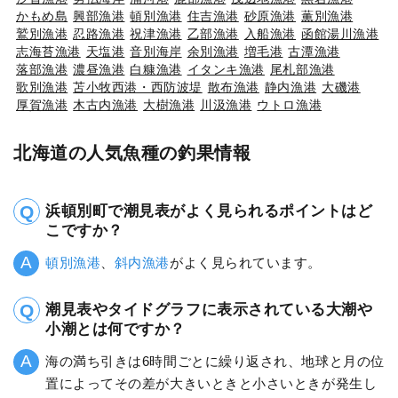
かもめ島
興部漁港
頓別漁港
住吉漁港
砂原漁港
薫別漁港
鷲別漁港
忍路漁港
祝津漁港
乙部漁港
入船漁港
函館湯川漁港
志海苔漁港
天塩港
音別海岸
余別漁港
増毛港
古潭漁港
落部漁港
濃昼漁港
白糠漁港
イタンキ漁港
尾札部漁港
歌別漁港
苫小牧西港・西防波堤
散布漁港
静内漁港
大磯港
厚賀漁港
木古内漁港
大樹漁港
川汲漁港
ウトロ漁港
北海道の人気魚種の釣果情報
浜頓別町で潮見表がよく見られるポイントはど
こですか？
頓別漁港
、
斜内漁港
がよく見られています。
潮見表やタイドグラフに表示されている大潮や
小潮とは何ですか？
海の満ち引きは6時間ごとに繰り返され、地球と月の位
置によってその差が大きいときと小さいときが発生し