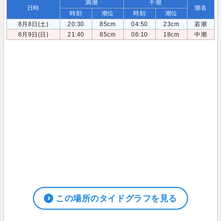
満潮
干潮
日時
潮名
時刻
潮位
時刻
潮位
8月8日(土)
20:30
85cm
04:50
23cm
若潮
8月9日(日)
21:40
85cm
06:10
18cm
中潮
この場所のタイドグラフを見る