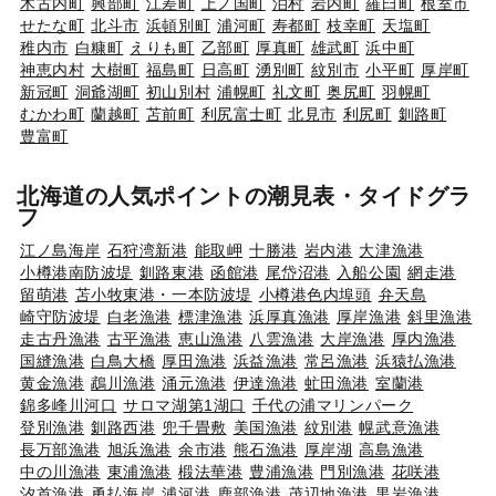
木古内町
興部町
江差町
上ノ国町
泊村
岩内町
羅臼町
根室市
せたな町
北斗市
浜頓別町
浦河町
寿都町
枝幸町
天塩町
稚内市
白糠町
えりも町
乙部町
厚真町
雄武町
浜中町
神恵内村
大樹町
福島町
日高町
湧別町
紋別市
小平町
厚岸町
新冠町
洞爺湖町
初山別村
浦幌町
礼文町
奥尻町
羽幌町
むかわ町
蘭越町
苫前町
利尻富士町
北見市
利尻町
釧路町
豊富町
北海道の人気ポイントの潮見表・タイドグラ
フ
江ノ島海岸
石狩湾新港
能取岬
十勝港
岩内港
大津漁港
小樽港南防波堤
釧路東港
函館港
尾岱沼港
入船公園
網走港
留萌港
苫小牧東港・一本防波堤
小樽港色内埠頭
弁天島
崎守防波堤
白老漁港
標津漁港
浜厚真漁港
厚岸漁港
斜里漁港
走古丹漁港
古平漁港
恵山漁港
八雲漁港
大岸漁港
厚内漁港
国縫漁港
白鳥大橋
厚田漁港
浜益漁港
常呂漁港
浜猿払漁港
黄金漁港
鵡川漁港
涌元漁港
伊達漁港
虻田漁港
室蘭港
錦多峰川河口
サロマ湖第1湖口
千代の浦マリンパーク
登別漁港
釧路西港
兜千畳敷
美国漁港
紋別港
幌武意漁港
長万部漁港
旭浜漁港
余市港
熊石漁港
厚岸湖
高島漁港
中の川漁港
東浦漁港
椴法華港
豊浦漁港
門別漁港
花咲港
汐首漁港
勇払海岸
浦河港
鹿部漁港
茂辺地漁港
黒岩漁港