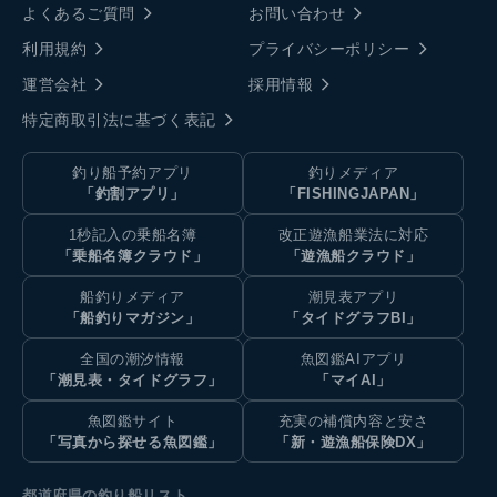
よくあるご質問
お問い合わせ
利用規約
プライバシーポリシー
運営会社
採用情報
特定商取引法に基づく表記
釣り船予約アプリ
釣りメディア
「釣割アプリ」
「FISHINGJAPAN」
1秒記入の乗船名簿
改正遊漁船業法に対応
「乗船名簿クラウド」
「遊漁船クラウド」
船釣りメディア
潮見表アプリ
「船釣りマガジン」
「タイドグラフBI」
全国の潮汐情報
魚図鑑AIアプリ
「潮見表・タイドグラフ」
「マイAI」
魚図鑑サイト
充実の補償内容と安さ
「写真から探せる魚図鑑」
「新・遊漁船保険DX」
都道府県の釣り船リスト