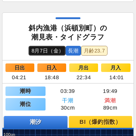
斜内漁港（浜頓別町）の
潮見表・タイドグラフ
8月7日（金）
長潮
月齢
23.7
日出
日入
月出
月入
04:21
18:48
22:34
14:01
潮時
03:39
19:49
干潮
満潮
潮位
30cm
89cm
潮汐
BI（爆釣指数）
100