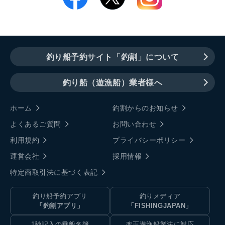
釣り船予約サイト「釣割」について
釣り船（遊漁船）業者様へ
ホーム
釣割からのお知らせ
よくあるご質問
お問い合わせ
利用規約
プライバシーポリシー
運営会社
採用情報
特定商取引法に基づく表記
釣り船予約アプリ
釣りメディア
「釣割アプリ」
「FISHINGJAPAN」
1秒記入の乗船名簿
改正遊漁船業法に対応