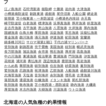
フ
江ノ島海岸
石狩湾新港
能取岬
十勝港
岩内港
大津漁港
小樽港南防波堤
釧路東港
函館港
尾岱沼港
入船公園
網走港
留萌港
苫小牧東港・一本防波堤
小樽港色内埠頭
弁天島
崎守防波堤
白老漁港
標津漁港
浜厚真漁港
厚岸漁港
斜里漁港
走古丹漁港
古平漁港
恵山漁港
八雲漁港
大岸漁港
厚内漁港
国縫漁港
白鳥大橋
厚田漁港
浜益漁港
常呂漁港
浜猿払漁港
黄金漁港
鵡川漁港
涌元漁港
伊達漁港
虻田漁港
室蘭港
錦多峰川河口
サロマ湖第1湖口
千代の浦マリンパーク
登別漁港
釧路西港
兜千畳敷
美国漁港
紋別港
幌武意漁港
長万部漁港
旭浜漁港
余市港
熊石漁港
厚岸湖
高島漁港
中の川漁港
東浦漁港
椴法華港
豊浦漁港
門別漁港
汐首漁港
花咲港
浦河港
勇払海岸
茂辺地漁港
鹿部漁港
黒岩漁港
かもめ島
興部漁港
頓別漁港
住吉漁港
砂原漁港
薫別漁港
鷲別漁港
忍路漁港
祝津漁港
乙部漁港
入船漁港
函館湯川漁港
志海苔漁港
天塩港
音別海岸
余別漁港
増毛港
古潭漁港
落部漁港
濃昼漁港
白糠漁港
イタンキ漁港
尾札部漁港
歌別漁港
散布漁港
苫小牧西港・西防波堤
静内漁港
大磯港
厚賀漁港
木古内漁港
大樹漁港
川汲漁港
ウトロ漁港
北海道の人気魚種の釣果情報