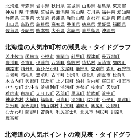
北海道
青森県
岩手県
秋田県
宮城県
山形県
福島県
東京都
神奈川県
千葉県
茨城県
新潟県
富山県
石川県
福井県
愛知県
静岡県
三重県
大阪府
兵庫県
和歌山県
京都府
広島県
岡山県
山口県
鳥取県
島根県
高知県
香川県
徳島県
愛媛県
福岡県
佐賀県
長崎県
熊本県
大分県
宮崎県
鹿児島県
沖縄県
北海道の人気市町村の潮見表・タイドグラフ
苫小牧市
函館市
小樽市
室蘭市
斜里町
標津町
長万部町
豊浦町
余市町
伊達市
八雲町
島牧村
猿払村
留萌市
知内町
釧路市
積丹町
新ひだか町
広尾町
鹿部町
登別市
森町
石狩市
白老町
増毛町
豊頃町
古平町
別海町
様似町
網走市
松前町
木古内町
興部町
江差町
上ノ国町
泊村
岩内町
羅臼町
根室市
せたな町
北斗市
浜頓別町
浦河町
寿都町
枝幸町
天塩町
稚内市
白糠町
えりも町
乙部町
厚真町
雄武町
浜中町
神恵内村
大樹町
福島町
日高町
湧別町
紋別市
小平町
厚岸町
新冠町
洞爺湖町
初山別村
礼文町
浦幌町
奥尻町
羽幌町
むかわ町
蘭越町
苫前町
利尻富士町
北見市
利尻町
釧路町
豊富町
北海道の人気ポイントの潮見表・タイドグラ