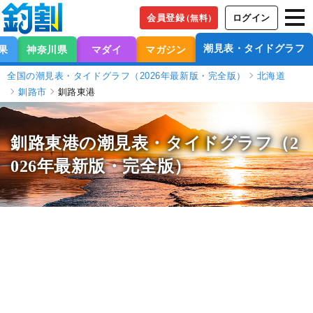
会員登録
ログイン
（無料）
潮見表・タイドグラフ
果
神奈川県
マダイ
マガジン
全国の潮見表・タイドグラフ（2026年最新版・完全版）
北海道
釧路市
釧路東港
釧路東港の潮見表
・タイドグラフ（2
026年最新版・完全版）