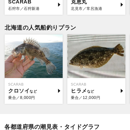
SCARAB
克恵丸
石狩市／石狩新港
北見市／常呂漁港
北海道の人気船釣りプラン
SCARAB
SCARAB
クロソイ
ヒラメ
8,000
12,000
乗合／
円
乗合／
円
各都道府県の潮見表・タイドグラフ