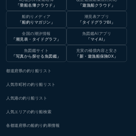
「乗船名簿クラウド」
「遊漁船クラウド」
船釣りメディア
潮見表アプリ
「船釣りマガジン」
「タイドグラフBI」
全国の潮汐情報
魚図鑑AIアプリ
「潮見表・タイドグラフ」
「マイAI」
魚図鑑サイト
充実の補償内容と安さ
「写真から探せる魚図鑑」
「新・遊漁船保険DX」
都道府県の釣り船リスト
人気市町村の釣り船リスト
人気港の釣り船リスト
人気エリアの釣り船検索
各都道府県の船釣り釣果情報