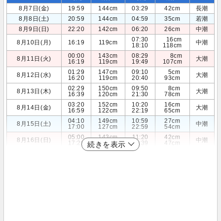
8月7日(金)
19:59
144cm
03:29
42cm
長潮
8月8日(土)
20:59
144cm
04:59
35cm
若潮
8月9日(日)
22:20
142cm
06:20
26cm
中潮
07:30
16cm
8月10日(月)
16:19
119cm
中潮
18:10
118cm
00:00
143cm
08:29
8cm
8月11日(火)
大潮
16:19
119cm
19:49
107cm
01:29
147cm
09:10
5cm
8月12日(水)
大潮
16:20
119cm
20:40
93cm
02:29
150cm
09:50
8cm
8月13日(木)
大潮
16:39
120cm
21:30
78cm
03:20
152cm
10:20
16cm
8月14日(金)
大潮
16:59
122cm
22:19
65cm
04:10
149cm
10:59
27cm
8月15日(土)
中潮
17:00
127cm
22:59
54cm
05:00
143cm
11:20
42cm
8月16日(日)
中潮
17:29
132cm
23:39
47cm
続きを表示