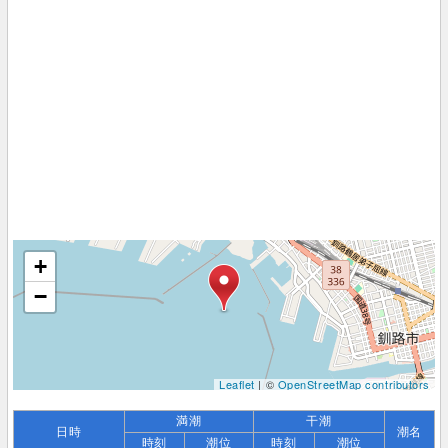
+
−
Leaflet
| ©
OpenStreetMap contributors
満潮
干潮
日時
潮名
時刻
潮位
時刻
潮位