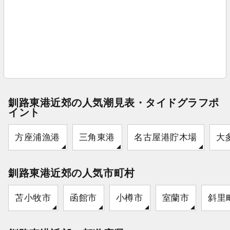
釧路東港近郊の人気潮見表・タイドグラフポ
イント
方座浦漁港
三角東港
名古屋港貯木場
大
釧路東港近郊の人気市町村
苫小牧市
函館市
小樽市
室蘭市
斜里