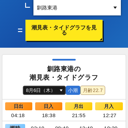
潮見表・タイドグラフを見
る
釧路東港の
潮見表・タイドグラフ
小潮
月齢
22.7
日出
日入
月出
月入
04:18
18:38
21:55
12:27