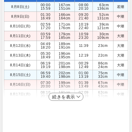
00:00
167cm
08:00
63cm
8月8日(土)
若潮
15:59
151cm
20:10
136cm
01:30
166cm
09:20
52cm
8月9日(日)
中潮
16:49
164cm
21:40
131cm
02:59
171cm
10:19
39cm
8月10日(月)
中潮
17:20
176cm
22:40
121cm
03:59
179cm
10:59
30cm
8月11日(火)
大潮
17:59
185cm
23:20
109cm
04:49
189cm
8月12日(水)
11:39
23cm
大潮
18:20
191cm
05:30
196cm
8月13日(木)
12:19
22cm
大潮
18:49
195cm
06:19
201cm
00:29
86cm
8月14日(金)
大潮
19:19
198cm
12:49
24cm
06:59
202cm
01:00
75cm
8月15日(土)
中潮
19:40
198cm
13:19
32cm
07:30
199cm
01:39
67cm
8月16日(日)
中潮
20:00
197cm
13:49
43cm
08:10
191cm
02:09
62cm
8月17日(月)
中潮
20:30
194cm
14:19
57cm
続きを表示