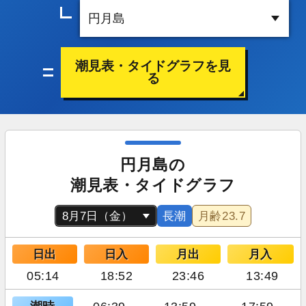
潮見表・タイドグラフを見
る
円月島の
潮見表・タイドグラフ
長潮
月齢
23.7
日出
日入
月出
月入
05:14
18:52
23:46
13:49