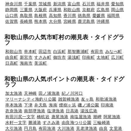
神奈川県
千葉県
茨城県
新潟県
富山県
石川県
福井県
愛知県
静岡県
三重県
大阪府
兵庫県
和歌山県
京都府
広島県
岡山県
山口県
鳥取県
島根県
高知県
香川県
徳島県
愛媛県
福岡県
佐賀県
長崎県
熊本県
大分県
宮崎県
鹿児島県
沖縄県
和歌山県の人気市町村の潮見表・タイドグラ
フ
和歌山市
串本町
田辺市
白浜町
那智勝浦町
有田市
みなべ町
由良町
新宮市
すさみ町
御坊市
湯浅町
印南町
太地町
広川町
日高町
海南市
美浜町
和歌山県の人気ポイントの潮見表・タイドグ
ラフ
加太漁港
天神崎
田ノ浦漁港
紀ノ川河口
マリーナシティ海釣り公園
雑賀崎漁港
友ヶ島
和歌浦漁港
串本漁港
下津
弁天島
海南
煙樹ヶ浜
磯ノ浦公園
印南港
衣奈漁港
南部堺漁港
塩津漁港
日高港
湯浅広港
有田川尻一文字
橋杭岩
唐尾漁港
南塩屋漁港
潮岬
阿尾漁港
水軒一文字
勝浦港
すさみ港
由良海つり公園
三輪崎港
大引漁港
円月島
有田漁港
大川漁港
見老津漁港
由良
文里港