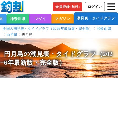
会員登録
ログイン
（無料）
潮見表・タイドグラフ
果
神奈川県
マダイ
マガジン
全国の潮見表・タイドグラフ（2026年最新版・完全版）
和歌山県
白浜町
円月島
円月島の潮見表
・タイドグラフ（202
6年最新版・完全版）