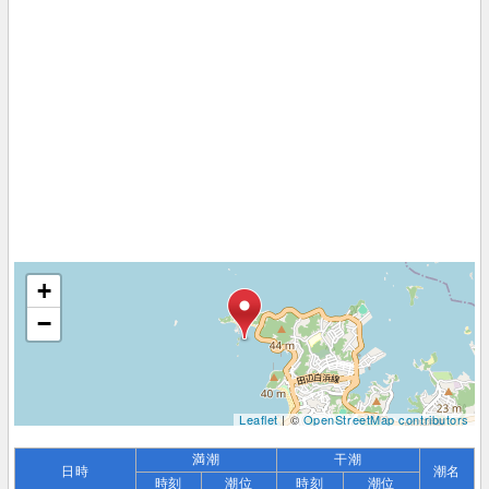
+
−
Leaflet
| ©
OpenStreetMap contributors
満潮
干潮
日時
潮名
時刻
潮位
時刻
潮位