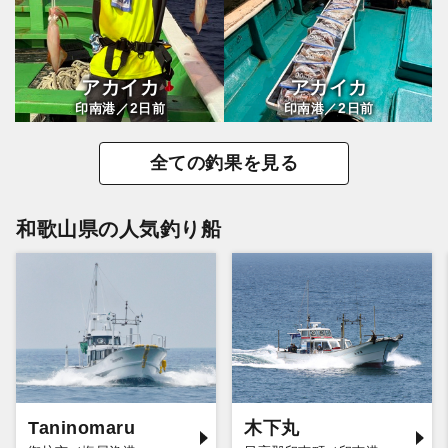
アカイカ
アカイカ
2
2
印南港／
日前
印南港／
日前
全ての釣果を見る
和歌山県の人気釣り船
Taninomaru
木下丸