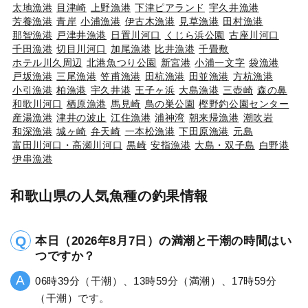
太地漁港
目津崎
上野漁港
下津ピアランド
宇久井漁港
芳養漁港
青岸
小浦漁港
伊古木漁港
見草漁港
田村漁港
那智漁港
戸津井漁港
日置川河口
くじら浜公園
古座川河口
千田漁港
切目川河口
加尾漁港
比井漁港
千畳敷
ホテル川久周辺
北港魚つり公園
新宮港
小浦一文字
袋漁港
戸坂漁港
三尾漁港
笠甫漁港
田杭漁港
田並漁港
方杭漁港
小引漁港
柏漁港
宇久井港
王子ヶ浜
大島漁港
三壺崎
森の鼻
和歌川河口
栖原漁港
馬見崎
鳥の巣公園
樫野釣公園センター
産湯漁港
津井の波止
江住漁港
浦神湾
朝来帰漁港
潮吹岩
和深漁港
城ヶ崎
弁天崎
一本松漁港
下田原漁港
元島
富田川河口・高瀬川河口
黒崎
安指漁港
大島・双子島
白野港
伊串漁港
和歌山県の人気魚種の釣果情報
本日（2026年8月7日）の満潮と干潮の時間はい
つですか？
06時39分（干潮）、13時59分（満潮）、17時59分
（干潮）です。