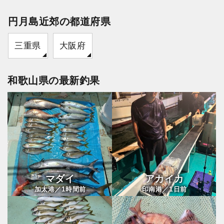
円月島近郊の都道府県
三重県
大阪府
和歌山県の最新釣果
マダイ
アカイカ
1
1
加太港／
時間前
印南港／
日前