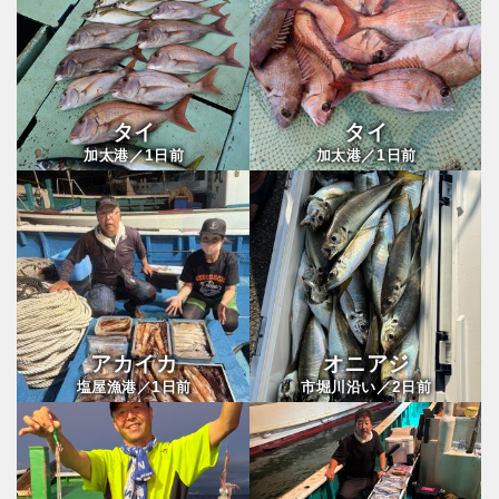
タイ
タイ
1
1
加太港／
日前
加太港／
日前
アカイカ
オニアジ
1
2
塩屋漁港／
日前
市堀川沿い／
日前