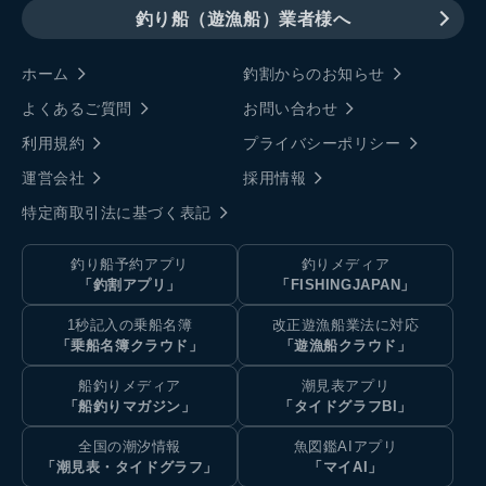
釣り船（遊漁船）業者様へ
ホーム
釣割からのお知らせ
よくあるご質問
お問い合わせ
利用規約
プライバシーポリシー
運営会社
採用情報
特定商取引法に基づく表記
釣り船予約アプリ
釣りメディア
「釣割アプリ」
「FISHINGJAPAN」
1秒記入の乗船名簿
改正遊漁船業法に対応
「乗船名簿クラウド」
「遊漁船クラウド」
船釣りメディア
潮見表アプリ
「船釣りマガジン」
「タイドグラフBI」
全国の潮汐情報
魚図鑑AIアプリ
「潮見表・タイドグラフ」
「マイAI」