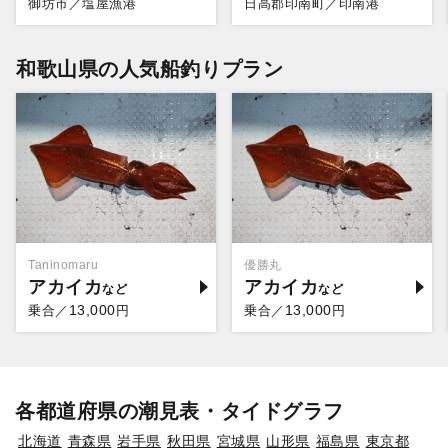
御坊市／塩屋漁港
日高郡印南町／印南港
和歌山県の人気船釣りプラン
Taninomaru
優勝丸
アカイカ
アカイカ
13,000
13,000
乗合／
円
乗合／
円
各都道府県の潮見表・タイドグラフ
北海道
青森県
岩手県
秋田県
宮城県
山形県
福島県
東京都