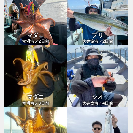
マダコ
ブリ
2
2
常滑港／
日前
大井漁港／
日前
マダコ
シオ
3
4
常滑港／
日前
大井漁港／
日前