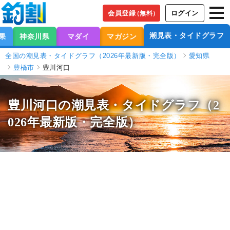
会員登録
ログイン
（無料）
潮見表・タイドグラフ
果
神奈川県
マダイ
マガジン
全国の潮見表・タイドグラフ（2026年最新版・完全版）
愛知県
豊橋市
豊川河口
豊川河口の潮見表
・タイドグラフ（2
026年最新版・完全版）