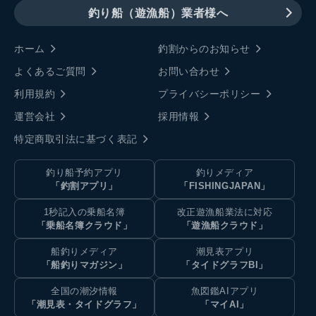
釣り船（遊漁船）業者様へ
ホーム
釣割からのお知らせ
よくあるご質問
お問い合わせ
利用規約
プライバシーポリシー
運営会社
採用情報
特定商取引法に基づく表記
釣り船予約アプリ
釣りメディア
「釣割アプリ」
「FISHINGJAPAN」
1秒記入の乗船名簿
改正遊漁船業法に対応
「乗船名簿クラウド」
「遊漁船クラウド」
船釣りメディア
潮見表アプリ
「船釣りマガジン」
「タイドグラフBI」
全国の潮汐情報
魚図鑑AIアプリ
「潮見表・タイドグラフ」
「マイAI」