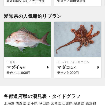
知多郡南知多町／大井漁港
弥富市／鍋田避難港
愛知県の人気船釣りプラン
正将丸
シーバスガイド船エデン
マダイ
マダコ
11,000
9,000
乗合／
円
乗合／
円
各都道府県の潮見表・タイドグラフ
北海道
青森県
岩手県
秋田県
宮城県
山形県
福島県
東京都