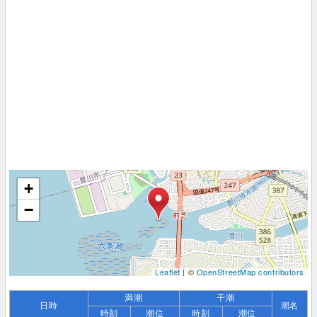
+
−
Leaflet
| ©
OpenStreetMap contributors
満潮
干潮
日時
潮名
時刻
潮位
時刻
潮位