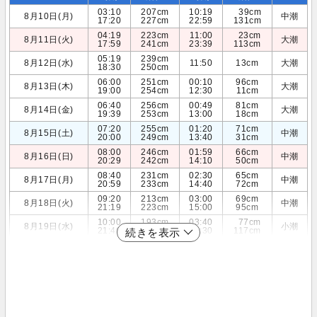
03:10
207cm
10:19
39cm
8月10日(月)
中潮
17:20
227cm
22:59
131cm
04:19
223cm
11:00
23cm
8月11日(火)
大潮
17:59
241cm
23:39
113cm
05:19
239cm
8月12日(水)
11:50
13cm
大潮
18:30
250cm
06:00
251cm
00:10
96cm
8月13日(木)
大潮
19:00
254cm
12:30
11cm
06:40
256cm
00:49
81cm
8月14日(金)
大潮
19:39
253cm
13:00
18cm
07:20
255cm
01:20
71cm
8月15日(土)
中潮
20:00
249cm
13:40
31cm
08:00
246cm
01:59
66cm
8月16日(日)
中潮
20:29
242cm
14:10
50cm
08:40
231cm
02:30
65cm
8月17日(月)
中潮
20:59
233cm
14:40
72cm
09:20
213cm
03:00
69cm
8月18日(火)
中潮
21:19
223cm
15:00
95cm
10:00
193cm
03:40
77cm
8月19日(水)
小潮
21:40
213cm
15:30
117cm
続きを表示