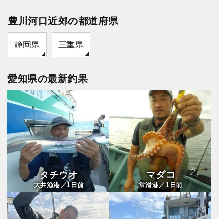
豊川河口近郊の都道府県
静岡県
三重県
愛知県の最新釣果
タチウオ
マダコ
1
1
大井漁港／
日前
常滑港／
日前