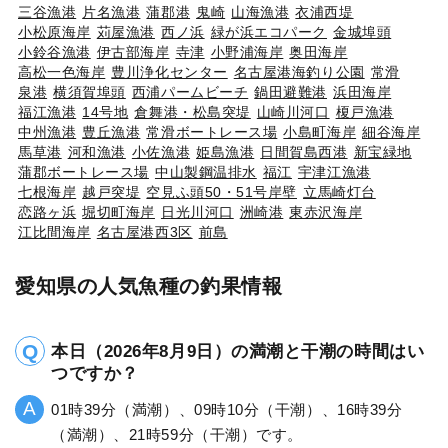
三谷漁港
片名漁港
蒲郡港
鬼崎
山海漁港
衣浦西堤
小松原海岸
苅屋漁港
西ノ浜
緑が浜エコパーク
金城埠頭
小鈴谷漁港
伊古部海岸
寺津
小野浦海岸
奥田海岸
高松一色海岸
豊川浄化センター
名古屋港海釣り公園
常滑
泉港
横須賀埠頭
西浦パームビーチ
鍋田避難港
浜田海岸
福江漁港
14号地
倉舞港・松島突堤
山崎川河口
榎戸漁港
中州漁港
豊丘漁港
常滑ボートレース場
小島町海岸
細谷海岸
馬草港
河和漁港
小佐漁港
姫島漁港
日間賀島西港
新宝緑地
蒲郡ボートレース場
中山製鋼温排水
福江
宇津江漁港
七根海岸
越戸突堤
空見ふ頭50・51号岸壁
立馬崎灯台
恋路ヶ浜
堀切町海岸
日光川河口
洲崎港
東赤沢海岸
江比間海岸
名古屋港西3区
前島
愛知県の人気魚種の釣果情報
本日（2026年8月9日）の満潮と干潮の時間はい
つですか？
01時39分（満潮）、09時10分（干潮）、16時39分
（満潮）、21時59分（干潮）です。