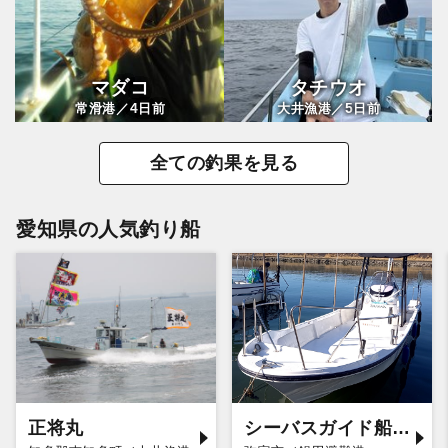
マダコ
タチウオ
4
5
常滑港／
日前
大井漁港／
日前
全ての釣果を見る
愛知県の人気釣り船
正将丸
シーバスガイド船エデン