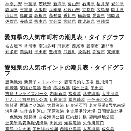
神奈川県
千葉県
茨城県
新潟県
富山県
石川県
福井県
愛知県
静岡県
三重県
大阪府
兵庫県
和歌山県
京都府
広島県
岡山県
山口県
鳥取県
島根県
高知県
香川県
徳島県
愛媛県
福岡県
佐賀県
長崎県
熊本県
大分県
宮崎県
鹿児島県
沖縄県
愛知県の人気市町村の潮見表・タイドグラフ
名古屋市
常滑市
南知多町
田原市
西尾市
碧南市
蒲郡市
知多市
美浜町
半田市
豊橋市
武豊町
飛島村
弥富市
東海市
愛知県の人気ポイントの潮見表・タイドグラ
フ
豊浜漁港
新舞子マリンパーク
碧南海釣り広場
豊川河口
師崎港
東幡豆漁港
豊橋
赤羽根港
稲永公園
半田港
吉良サンライズパーク
内海新港
常滑港
武豊緑地
大井漁港
りんくう前島釣り公園
伊良湖港
冨具崎港
一色海浜公園
亀崎港
西浦クジ漁港
大野漁港
伊良湖石門
名古屋港9号地南堤
河和港
矢作古川河口
形原漁港
名古屋港貯木場
日間賀島北港
一色漁港
潮見橋
白谷海浜公園
庄内新川橋
碧南緑地公園
渥美半島表浜堀切海岸
田原港
知柄漁港
矢作川河口
篠島つり天国
半田緑地公園
西幡豆漁港
大草海岸
佐久島