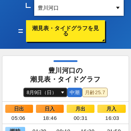
潮見表・タイドグラフを見
る
豊川河口の
潮見表・タイドグラフ
中潮
月齢
25.7
日出
日入
月出
月入
05:06
18:46
00:31
16:03