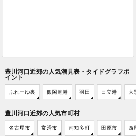
豊川河口近郊の人気潮見表・タイドグラフポ
イント
ふれーゆ裏
飯岡漁港
羽田
日立港
大
豊川河口近郊の人気市町村
名古屋市
常滑市
南知多町
田原市
西