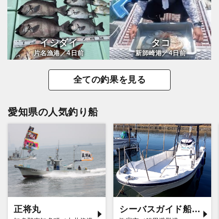
イシダイ
タコ
4
4
片名漁港／
日前
新師崎港／
日前
全ての釣果を見る
愛知県の人気釣り船
正将丸
シーバスガイド船エデン