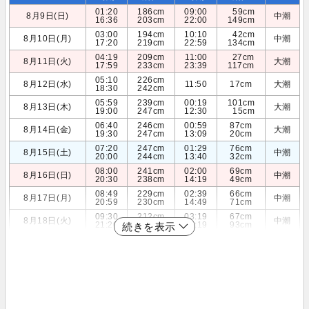
01:20
186cm
09:00
59cm
8月9日(日)
中潮
16:36
203cm
22:00
149cm
03:00
194cm
10:10
42cm
8月10日(月)
中潮
17:20
219cm
22:59
134cm
04:19
209cm
11:00
27cm
8月11日(火)
大潮
17:59
233cm
23:39
117cm
05:10
226cm
8月12日(水)
11:50
17cm
大潮
18:30
242cm
05:59
239cm
00:19
101cm
8月13日(木)
大潮
19:00
247cm
12:30
15cm
06:40
246cm
00:59
87cm
8月14日(金)
大潮
19:30
247cm
13:09
20cm
07:20
247cm
01:29
76cm
8月15日(土)
中潮
20:00
244cm
13:40
32cm
08:00
241cm
02:00
69cm
8月16日(日)
中潮
20:30
238cm
14:19
49cm
08:49
229cm
02:39
66cm
8月17日(月)
中潮
20:59
230cm
14:49
71cm
09:30
212cm
03:19
67cm
8月18日(火)
中潮
21:20
219cm
15:19
93cm
続きを表示