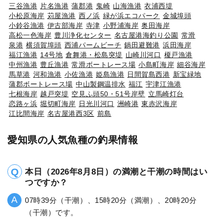
三谷漁港
片名漁港
蒲郡港
鬼崎
山海漁港
衣浦西堤
小松原海岸
苅屋漁港
西ノ浜
緑が浜エコパーク
金城埠頭
小鈴谷漁港
伊古部海岸
寺津
小野浦海岸
奥田海岸
高松一色海岸
豊川浄化センター
名古屋港海釣り公園
常滑
泉港
横須賀埠頭
西浦パームビーチ
鍋田避難港
浜田海岸
福江漁港
14号地
倉舞港・松島突堤
山崎川河口
榎戸漁港
中州漁港
豊丘漁港
常滑ボートレース場
小島町海岸
細谷海岸
馬草港
河和漁港
小佐漁港
姫島漁港
日間賀島西港
新宝緑地
蒲郡ボートレース場
中山製鋼温排水
福江
宇津江漁港
七根海岸
越戸突堤
空見ふ頭50・51号岸壁
立馬崎灯台
恋路ヶ浜
堀切町海岸
日光川河口
洲崎港
東赤沢海岸
江比間海岸
名古屋港西3区
前島
愛知県の人気魚種の釣果情報
本日（2026年8月8日）の満潮と干潮の時間はい
つですか？
07時39分（干潮）、15時20分（満潮）、20時20分
（干潮）です。