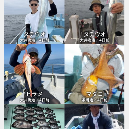
タチウオ
タチウオ
4
4
大井漁港／
日前
大井漁港／
日前
ヒラメ
マダコ
4
4
大井漁港／
日前
常滑港／
日前