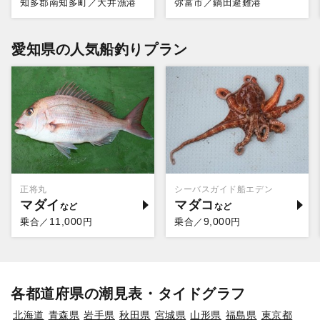
知多郡南知多町／大井漁港
弥富市／鍋田避難港
愛知県の人気船釣りプラン
正将丸
シーバスガイド船エデン
マダイ
マダコ
11,000
9,000
乗合／
円
乗合／
円
各都道府県の潮見表・タイドグラフ
北海道
青森県
岩手県
秋田県
宮城県
山形県
福島県
東京都