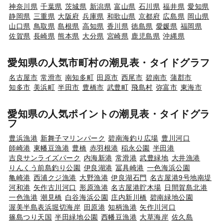
神奈川県
千葉県
茨城県
新潟県
富山県
石川県
福井県
愛知県
静岡県
三重県
大阪府
兵庫県
和歌山県
京都府
広島県
岡山県
山口県
鳥取県
島根県
高知県
香川県
徳島県
愛媛県
福岡県
佐賀県
長崎県
熊本県
大分県
宮崎県
鹿児島県
沖縄県
愛知県の人気市町村の潮見表・タイドグラフ
名古屋市
常滑市
南知多町
田原市
西尾市
碧南市
蒲郡市
知多市
美浜町
半田市
豊橋市
武豊町
飛島村
弥富市
東海市
愛知県の人気ポイントの潮見表・タイドグラ
フ
豊浜漁港
新舞子マリンパーク
碧南海釣り広場
豊川河口
師崎港
東幡豆漁港
豊橋
赤羽根港
稲永公園
半田港
吉良サンライズパーク
内海新港
常滑港
武豊緑地
大井漁港
りんくう前島釣り公園
伊良湖港
冨具崎港
一色海浜公園
亀崎港
西浦クジ漁港
大野漁港
伊良湖石門
名古屋港9号地南堤
河和港
矢作古川河口
形原漁港
名古屋港貯木場
日間賀島北港
一色漁港
潮見橋
白谷海浜公園
庄内新川橋
碧南緑地公園
渥美半島表浜堀切海岸
田原港
知柄漁港
矢作川河口
篠島つり天国
半田緑地公園
西幡豆漁港
大草海岸
佐久島