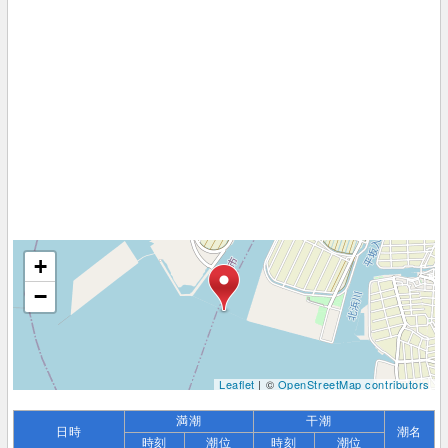
+
−
Leaflet
| ©
OpenStreetMap contributors
満潮
干潮
日時
潮名
時刻
潮位
時刻
潮位