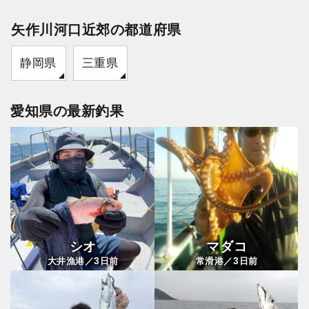
矢作川河口近郊の都道府県
静岡県
三重県
愛知県の最新釣果
シオ
マダコ
3
3
大井漁港／
日前
常滑港／
日前