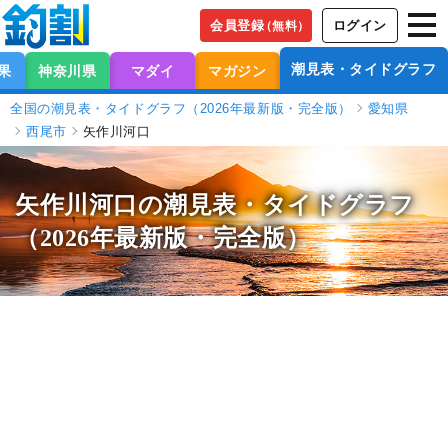
会員登録
ログイン
（無料）
潮見表・タイドグラフ
果
神奈川県
マダイ
マガジン
全国の潮見表・タイドグラフ（2026年最新版・完全版）
愛知県
西尾市
矢作川河口
矢作川河口の潮見表
・タイドグラフ
（2026年最新版・完全版）