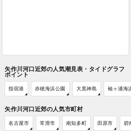
矢作川河口近郊の人気潮見表・タイドグラフ
ポイント
指宿港
赤穂海浜公園
大黒神島
袖ヶ浦海
矢作川河口近郊の人気市町村
名古屋市
常滑市
南知多町
田原市
碧