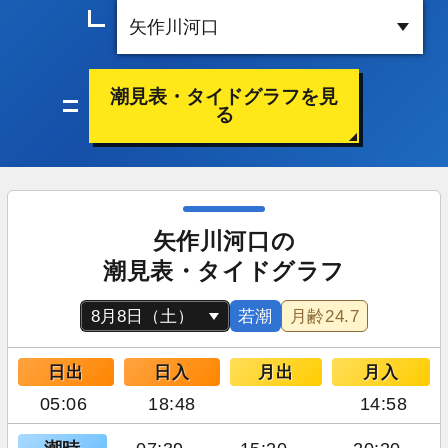
潮見表・タイドグラフを見
る
矢作川河口の
潮見表・タイドグラフ
若潮
月齢
24.7
日出
日入
月出
月入
05:06
18:48
14:58