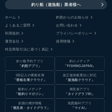
釣り船（遊漁船）業者様へ
ホーム
釣割からのお知らせ
よくあるご質問
お問い合わせ
利用規約
プライバシーポリシー
運営会社
採用情報
特定商取引法に基づく表記
釣り船予約アプリ
釣りメディア
「釣割アプリ」
「FISHINGJAPAN」
1秒記入の乗船名簿
改正遊漁船業法に対応
「乗船名簿クラウド」
「遊漁船クラウド」
船釣りメディア
潮見表アプリ
「船釣りマガジン」
「タイドグラフBI」
全国の潮汐情報
魚図鑑AIアプリ
「潮見表・タイドグラフ」
「マイAI」