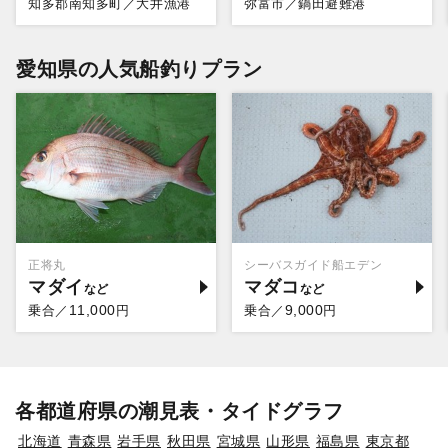
知多郡南知多町／大井漁港
弥富市／鍋田避難港
愛知県の人気船釣りプラン
正将丸
シーバスガイド船エデン
マダイ
マダコ
11,000
9,000
乗合／
円
乗合／
円
各都道府県の潮見表・タイドグラフ
北海道
青森県
岩手県
秋田県
宮城県
山形県
福島県
東京都