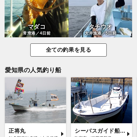
マダコ
タチウオ
4
5
常滑港／
日前
大井漁港／
日前
全ての釣果を見る
愛知県の人気釣り船
正将丸
シーバスガイド船エデン