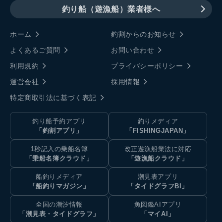
釣り船（遊漁船）業者様へ
ホーム
釣割からのお知らせ
よくあるご質問
お問い合わせ
利用規約
プライバシーポリシー
運営会社
採用情報
特定商取引法に基づく表記
釣り船予約アプリ
釣りメディア
「釣割アプリ」
「FISHINGJAPAN」
1秒記入の乗船名簿
改正遊漁船業法に対応
「乗船名簿クラウド」
「遊漁船クラウド」
船釣りメディア
潮見表アプリ
「船釣りマガジン」
「タイドグラフBI」
全国の潮汐情報
魚図鑑AIアプリ
「潮見表・タイドグラフ」
「マイAI」