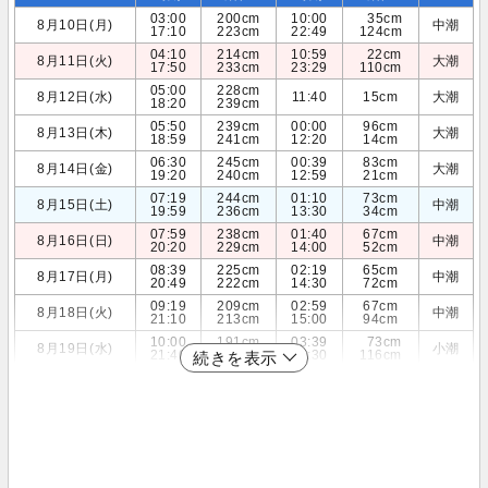
03:00
200cm
10:00
35cm
8月10日(月)
中潮
17:10
223cm
22:49
124cm
04:10
214cm
10:59
22cm
8月11日(火)
大潮
17:50
233cm
23:29
110cm
05:00
228cm
8月12日(水)
11:40
15cm
大潮
18:20
239cm
05:50
239cm
00:00
96cm
8月13日(木)
大潮
18:59
241cm
12:20
14cm
06:30
245cm
00:39
83cm
8月14日(金)
大潮
19:20
240cm
12:59
21cm
07:19
244cm
01:10
73cm
8月15日(土)
中潮
19:59
236cm
13:30
34cm
07:59
238cm
01:40
67cm
8月16日(日)
中潮
20:20
229cm
14:00
52cm
08:39
225cm
02:19
65cm
8月17日(月)
中潮
20:49
222cm
14:30
72cm
09:19
209cm
02:59
67cm
8月18日(火)
中潮
21:10
213cm
15:00
94cm
10:00
191cm
03:39
73cm
8月19日(水)
小潮
21:40
203cm
15:30
116cm
続きを表示