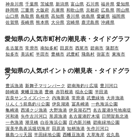
神奈川県
千葉県
茨城県
新潟県
富山県
石川県
福井県
愛知県
静岡県
三重県
大阪府
兵庫県
和歌山県
京都府
広島県
岡山県
山口県
鳥取県
島根県
高知県
香川県
徳島県
愛媛県
福岡県
佐賀県
長崎県
熊本県
大分県
宮崎県
鹿児島県
沖縄県
愛知県の人気市町村の潮見表・タイドグラフ
名古屋市
常滑市
南知多町
田原市
西尾市
碧南市
蒲郡市
知多市
美浜町
半田市
豊橋市
武豊町
飛島村
弥富市
東海市
愛知県の人気ポイントの潮見表・タイドグラ
フ
豊浜漁港
新舞子マリンパーク
碧南海釣り広場
豊川河口
師崎港
東幡豆漁港
豊橋
赤羽根港
稲永公園
半田港
吉良サンライズパーク
内海新港
常滑港
武豊緑地
大井漁港
りんくう前島釣り公園
伊良湖港
冨具崎港
一色海浜公園
亀崎港
西浦クジ漁港
大野漁港
伊良湖石門
名古屋港9号地南堤
河和港
矢作古川河口
形原漁港
名古屋港貯木場
日間賀島北港
一色漁港
潮見橋
白谷海浜公園
庄内新川橋
碧南緑地公園
渥美半島表浜堀切海岸
田原港
知柄漁港
矢作川河口
篠島つり天国
半田緑地公園
西幡豆漁港
大草海岸
佐久島