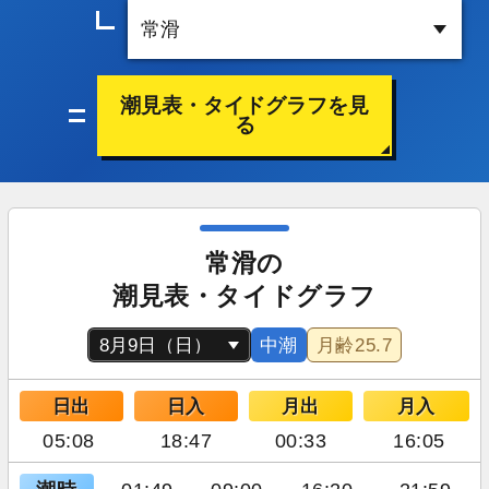
潮見表・タイドグラフを見
る
常滑の
潮見表・タイドグラフ
中潮
月齢
25.7
日出
日入
月出
月入
05:08
18:47
00:33
16:05