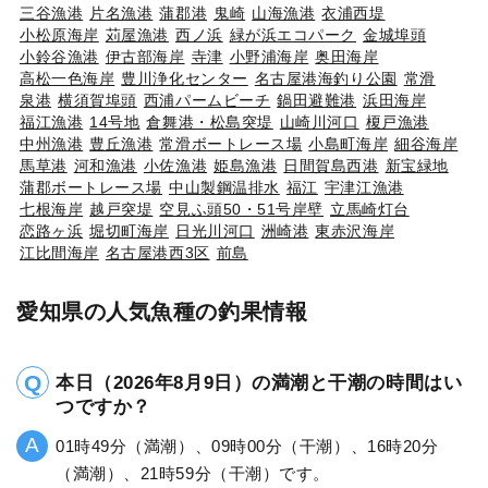
三谷漁港
片名漁港
蒲郡港
鬼崎
山海漁港
衣浦西堤
小松原海岸
苅屋漁港
西ノ浜
緑が浜エコパーク
金城埠頭
小鈴谷漁港
伊古部海岸
寺津
小野浦海岸
奥田海岸
高松一色海岸
豊川浄化センター
名古屋港海釣り公園
常滑
泉港
横須賀埠頭
西浦パームビーチ
鍋田避難港
浜田海岸
福江漁港
14号地
倉舞港・松島突堤
山崎川河口
榎戸漁港
中州漁港
豊丘漁港
常滑ボートレース場
小島町海岸
細谷海岸
馬草港
河和漁港
小佐漁港
姫島漁港
日間賀島西港
新宝緑地
蒲郡ボートレース場
中山製鋼温排水
福江
宇津江漁港
七根海岸
越戸突堤
空見ふ頭50・51号岸壁
立馬崎灯台
恋路ヶ浜
堀切町海岸
日光川河口
洲崎港
東赤沢海岸
江比間海岸
名古屋港西3区
前島
愛知県の人気魚種の釣果情報
本日（2026年8月9日）の満潮と干潮の時間はい
つですか？
01時49分（満潮）、09時00分（干潮）、16時20分
（満潮）、21時59分（干潮）です。