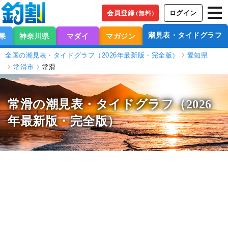
会員登録
ログイン
（無料）
潮見表・タイドグラフ
果
神奈川県
マダイ
マガジン
全国の潮見表・タイドグラフ（2026年最新版・完全版）
愛知県
常滑市
常滑
常滑の潮見表
・タイドグラフ（2026
年最新版・完全版）