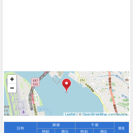
+
−
Leaflet
| ©
OpenStreetMap contributors
満潮
干潮
日時
潮名
時刻
潮位
時刻
潮位