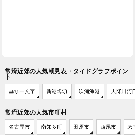
常滑近郊の人気潮見表・タイドグラフポイン
ト
垂水一文字
新港埠頭
吹浦漁港
天降川河
常滑近郊の人気市町村
名古屋市
南知多町
田原市
西尾市
碧