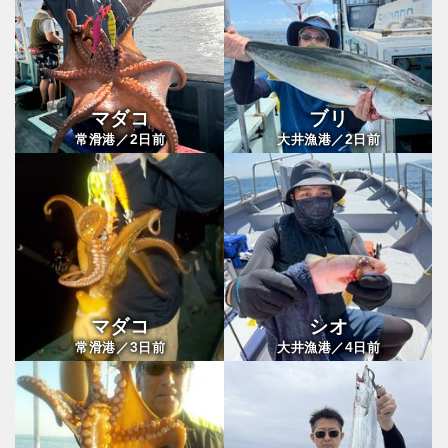
マダコ
ブリ
2
2
常滑港／
日前
大井漁港／
日前
マダコ
シオ
3
4
常滑港／
日前
大井漁港／
日前