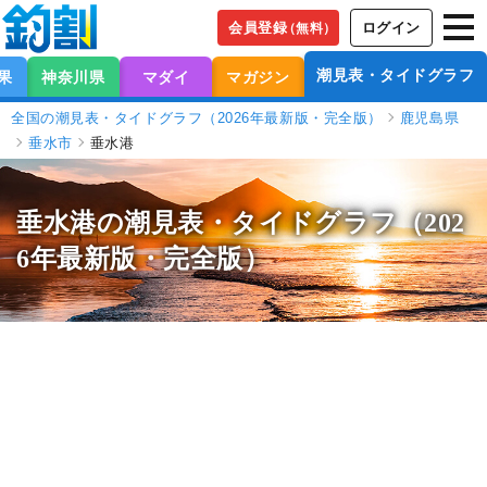
会員登録
ログイン
（無料）
潮見表・タイドグラフ
果
神奈川県
マダイ
マガジン
全国の潮見表・タイドグラフ（2026年最新版・完全版）
鹿児島県
垂水市
垂水港
垂水港の潮見表
・タイドグラフ（202
6年最新版・完全版）