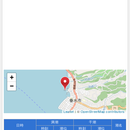
+
−
Leaflet
| ©
OpenStreetMap contributors
満潮
干潮
日時
潮名
時刻
潮位
時刻
潮位