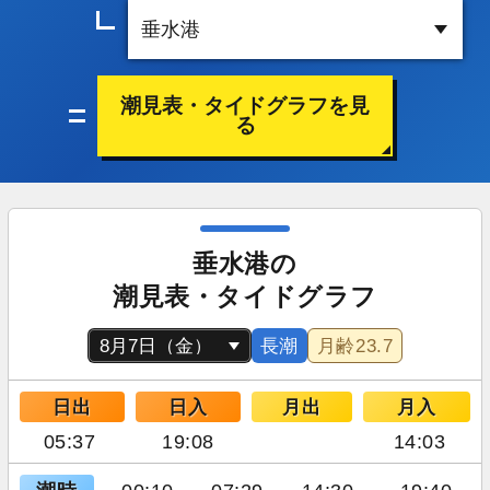
潮見表・タイドグラフを見
る
垂水港の
潮見表・タイドグラフ
長潮
月齢
23.7
日出
日入
月出
月入
05:37
19:08
14:03