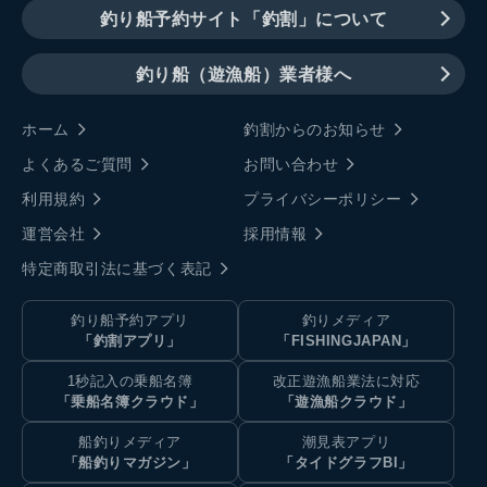
釣り船予約サイト「釣割」について
釣り船（遊漁船）業者様へ
ホーム
釣割からのお知らせ
よくあるご質問
お問い合わせ
利用規約
プライバシーポリシー
運営会社
採用情報
特定商取引法に基づく表記
釣り船予約アプリ
釣りメディア
「釣割アプリ」
「FISHINGJAPAN」
1秒記入の乗船名簿
改正遊漁船業法に対応
「乗船名簿クラウド」
「遊漁船クラウド」
船釣りメディア
潮見表アプリ
「船釣りマガジン」
「タイドグラフBI」