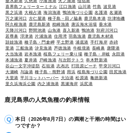
垂水新港
久慈港
小湊漁港
火ノ浦港
指宿港
喜界島フェリーターミナル
江口漁港
山川港
竹島
波見港
黒之浜港
大根占港
海潟漁港
鴨池海づり公園
名護港
名瀬港
万之瀬河口
古仁屋港
種子島・田ノ脇鼻
鹿児島本港
坊津地磯
阿久根漁港
鹿児島新港
枕崎漁港
唐浜海水浴場
垂水港
天降川河口
野間池港
山魚港
喜入新港
鴨池港
別府川河口
若尊鼻
浮津港
片浦漁港
住用湾
羽島漁港
鹿児島木材港
頴娃漁港
種子島・門倉岬
平土野港
浦底港
手打海岸
赤碕
里港
三船漁港
汐見漁港
芦徳漁港
牛根境港
長崎鼻
唐隈港
大当漁港
岩本漁港
桜島フェリー乗り場
種子島・岸岐
永田港
本浦漁港
夏井港
戸崎漁港
与次郎テトラ
串木野新港
谷山一文字沖堤防
石垣港
志布志
打田原ビーチ
甲突川河口
大瀬崎
与論港
種子島・熊野浦
用浜
桜島海づり公園
田尻漁港
大里港
平川ヨットハーバー
大泊港
松原港
亀徳新港
里久浜海浜公園
内之浦漁港
黒瀬海岸
浜尻港
鹿児島県の人気魚種の釣果情報
本日（2026年8月7日）の満潮と干潮の時間はい
つですか？