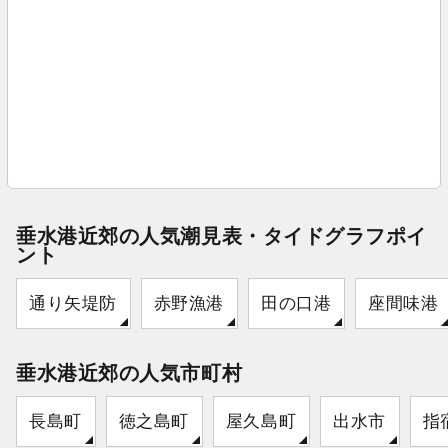
垂水港近郊の人気潮見表・タイドグラフポイ
ント
通り矢堤防
赤野漁港
田の口港
座間味港
垂水港近郊の人気市町村
長島町
徳之島町
屋久島町
出水市
指