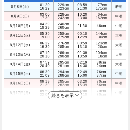
01:20
229cm
08:59
77cm
8月8日(土)
若潮
16:29
223cm
21:30
171cm
03:00
228cm
10:20
64cm
8月9日(日)
中潮
17:39
242cm
23:00
162cm
04:39
240cm
8月10日(月)
11:30
46cm
中潮
18:29
260cm
05:39
258cm
00:10
144cm
8月11日(火)
大潮
19:00
275cm
12:29
30cm
06:29
276cm
00:59
123cm
8月12日(水)
大潮
19:39
285cm
13:10
20cm
07:19
289cm
01:39
104cm
8月13日(木)
大潮
20:10
290cm
13:59
18cm
07:59
295cm
02:19
88cm
8月14日(金)
大潮
20:40
291cm
14:30
24cm
08:39
294cm
02:49
76cm
8月15日(土)
中潮
21:09
288cm
15:00
37cm
09:19
285cm
03:20
70cm
8月16日(日)
中潮
21:39
282cm
15:39
56cm
09:59
269cm
04:00
70cm
8月17日(月)
中潮
22:00
272cm
16:10
80cm
続きを表示