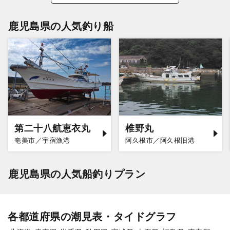
鹿児島県の人気釣り船
第二十八航恵衣丸
椎野丸
奄美市／宇宿漁港
阿久根市／阿久根旧港
鹿児島県の人気船釣りプラン
各都道府県の潮見表・タイドグラフ