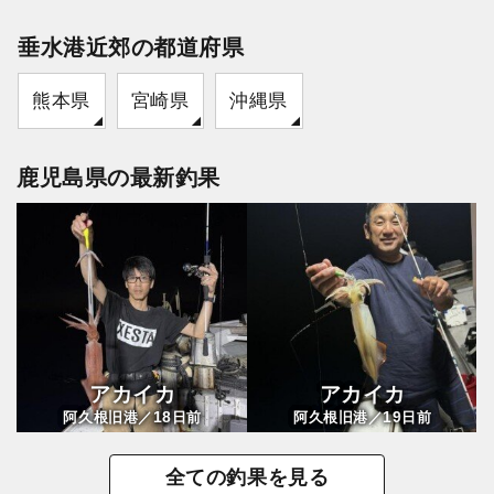
垂水港近郊の都道府県
熊本県
宮崎県
沖縄県
鹿児島県の最新釣果
アカイカ
アカイカ
18
19
阿久根旧港／
日前
阿久根旧港／
日前
全ての釣果を見る