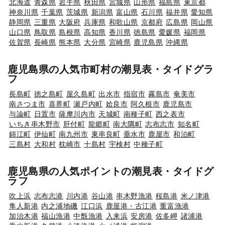
北海道
青森県
岩手県
秋田県
宮城県
山形県
福島県
東京都
神奈川県
千葉県
茨城県
新潟県
富山県
石川県
福井県
愛知県
静岡県
三重県
大阪府
兵庫県
和歌山県
京都府
広島県
岡山県
山口県
鳥取県
島根県
高知県
香川県
徳島県
愛媛県
福岡県
佐賀県
長崎県
熊本県
大分県
宮崎県
鹿児島県
沖縄県
鹿児島県の人気市町村の潮見表・タイドグラ
フ
長島町
徳之島町
屋久島町
出水市
指宿市
霧島市
奄美市
南さつま市
喜界町
瀬戸内町
姶良市
阿久根市
鹿児島市
与論町
日置市
薩摩川内市
天城町
南種子町
西之表市
いちき串木野市
肝付町
龍郷町
南大隅町
志布志市
知名町
錦江町
伊仙町
南九州市
東串良町
垂水市
鹿屋市
和泊町
三島村
大和村
枕崎市
十島村
宇検村
中種子町
鹿児島県の人気ポイントの潮見表・タイドグ
ラフ
吹上浜
志布志港
川内港
谷山港
串木野漁港
桜島港
米ノ津港
隼人新港
内之浦地磯
江口浜
鹿屋港・古江港
重富漁港
加治木港
福山漁港
中甑漁港
入来浜
安房港
佐多岬
諸浦港