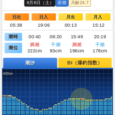
8月8日（土）
若潮
月齢
24.7
日出
日入
月出
月入
05:38
19:06
00:13
15:12
潮時
00:40
08:20
15:49
20:19
満潮
干潮
満潮
干潮
潮位
222cm
93cm
196cm
178cm
潮汐
BI（爆釣指数）
400
200