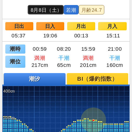
8月8日（土）
若潮
月齢
24.7
日出
日入
月出
月入
05:37
19:06
00:13
15:11
潮時
00:59
08:20
15:59
21:00
満潮
干潮
満潮
干潮
潮位
217cm
65cm
201cm
160cm
潮汐
BI（爆釣指数）
400
200