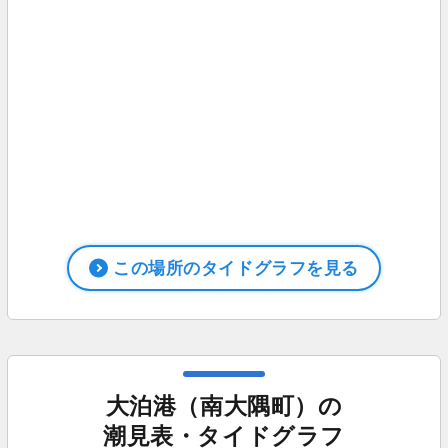
この場所のタイドグラフを見る
大泊港（南大隅町）の
潮見表・タイドグラフ