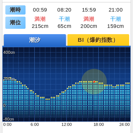
潮時
00:59
08:20
15:59
21:00
満潮
干潮
満潮
干潮
潮位
215cm
65cm
200cm
159cm
潮汐
BI（爆釣指数）
400
200
0
-80
0:00
6:00
12:00
18:00
24:00