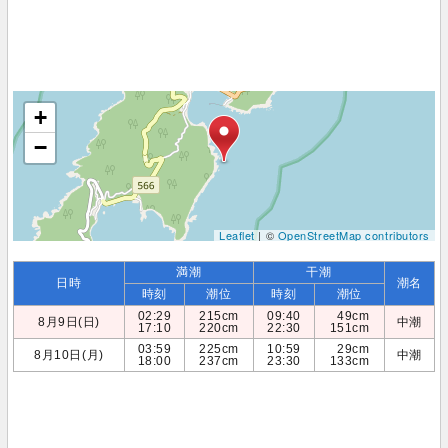
+
−
Leaflet
| ©
OpenStreetMap contributors
満潮
干潮
日時
潮名
時刻
潮位
時刻
潮位
02:29
215cm
09:40
49cm
8月9日(日)
中潮
17:10
220cm
22:30
151cm
03:59
225cm
10:59
29cm
8月10日(月)
中潮
18:00
237cm
23:30
133cm