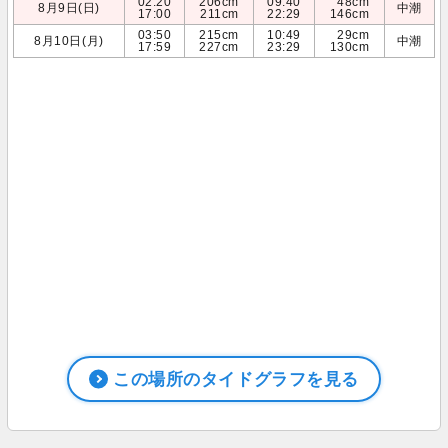
02:20
206cm
09:40
48cm
8月9日(日)
中潮
17:00
211cm
22:29
146cm
03:50
215cm
10:49
29cm
8月10日(月)
中潮
17:59
227cm
23:29
130cm
この場所のタイドグラフを見る