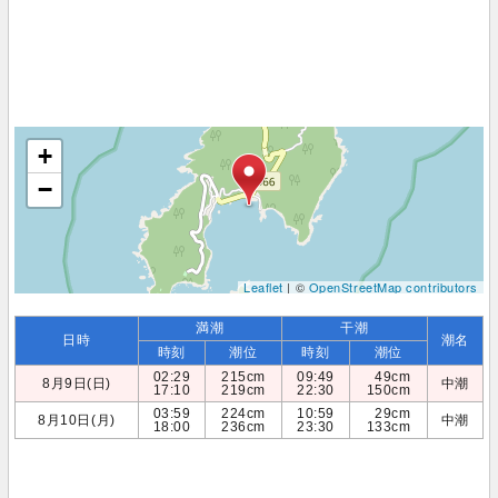
+
−
Leaflet
| ©
OpenStreetMap contributors
満潮
干潮
日時
潮名
時刻
潮位
時刻
潮位
02:29
215cm
09:49
49cm
8月9日(日)
中潮
17:10
219cm
22:30
150cm
03:59
224cm
10:59
29cm
8月10日(月)
中潮
18:00
236cm
23:30
133cm