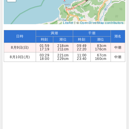
Leaflet
| ©
OpenStreetMap contributors
満潮
干潮
日時
潮名
時刻
潮位
時刻
潮位
01:59
218cm
09:49
83cm
8月9日(日)
中潮
17:19
211cm
22:20
176cm
03:29
221cm
11:00
67cm
8月10日(月)
中潮
18:00
229cm
23:40
160cm