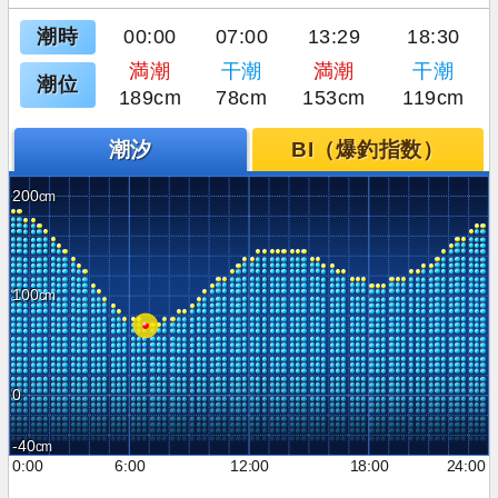
潮時
00:00
07:00
13:29
18:30
満潮
干潮
満潮
干潮
潮位
189cm
78cm
153cm
119cm
潮汐
BI（爆釣指数）
200
100
0
-40
0:00
6:00
12:00
18:00
24:00