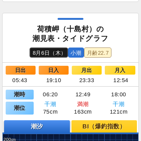
荷積岬（十島村）の
潮見表・タイドグラフ
8月6日（木）
小潮
月齢
22.7
日出
日入
月出
月入
05:43
19:10
23:33
12:54
潮時
06:20
12:49
18:00
干潮
満潮
干潮
潮位
75cm
163cm
121cm
潮汐
BI（爆釣指数）
200