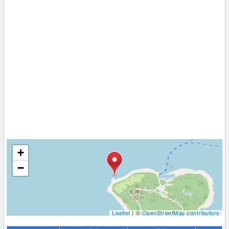
+
−
Leaflet
| ©
OpenStreetMap contributors