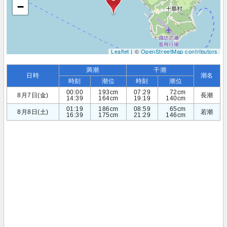
−
Leaflet
| ©
OpenStreetMap contributors
満潮
干潮
日時
潮名
時刻
潮位
時刻
潮位
00:00
193cm
07:29
72cm
8月7日(金)
長潮
14:39
164cm
19:19
140cm
01:19
186cm
08:59
65cm
8月8日(土)
若潮
16:39
175cm
21:29
146cm