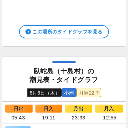
この場所のタイドグラフを見る
臥蛇島（十島村）の
潮見表・タイドグラフ
8月6日（木）
小潮
月齢
22.7
日出
日入
月出
月入
05:43
19:11
23:33
12:55