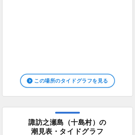
この場所のタイドグラフを見る
諏訪之瀬島（十島村）の
潮見表・タイドグラフ