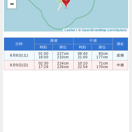
−
Leaflet
| ©
OpenStreetMap contributors
満潮
干潮
日時
潮名
時刻
潮位
時刻
潮位
01:00
227cm
08:40
83cm
8月8日(土)
若潮
16:00
210cm
21:00
177cm
02:30
224cm
10:10
71cm
8月9日(日)
中潮
17:29
226cm
22:59
170cm