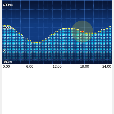
400
200
0
-80
0:00
6:00
12:00
18:00
24:00