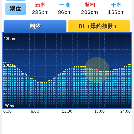
満潮
干潮
満潮
干潮
潮位
236cm
86cm
206cm
166cm
潮汐
BI（爆釣指数）
400
200
0
-80
0:00
6:00
12:00
18:00
24:00