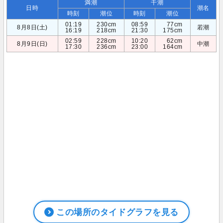
満潮
干潮
日時
潮名
時刻
潮位
時刻
潮位
01:19
230cm
08:59
77cm
8月8日(土)
若潮
16:19
218cm
21:30
175cm
02:59
228cm
10:20
62cm
8月9日(日)
中潮
17:30
236cm
23:00
164cm
この場所のタイドグラフを見る