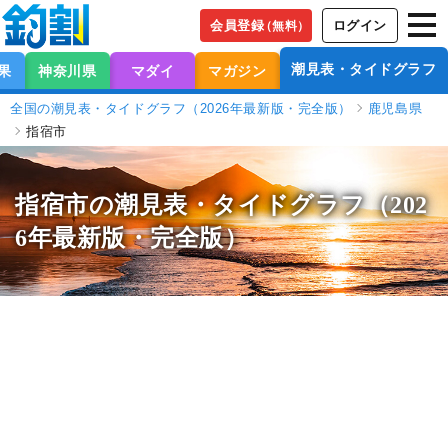
会員登録
ログイン
（無料）
潮見表・タイドグラフ
果
神奈川県
マダイ
マガジン
全国の潮見表・タイドグラフ（2026年最新版・完全版）
鹿児島県
指宿市
指宿市の潮見表
・タイドグラフ（202
6年最新版・完全版）