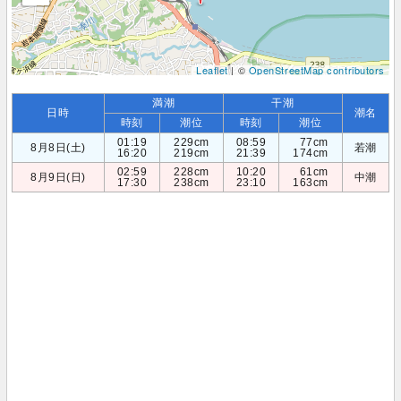
Leaflet
| ©
OpenStreetMap contributors
満潮
干潮
日時
潮名
時刻
潮位
時刻
潮位
01:19
229cm
08:59
77cm
8月8日(土)
若潮
16:20
219cm
21:39
174cm
02:59
228cm
10:20
61cm
8月9日(日)
中潮
17:30
238cm
23:10
163cm