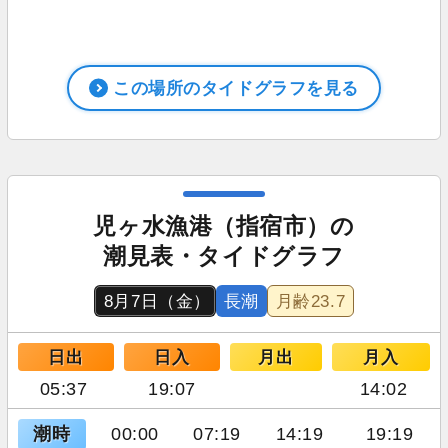
この場所のタイドグラフを見る
児ヶ水漁港（指宿市）の
潮見表・タイドグラフ
8月7日（金）
長潮
月齢
23.7
日出
日入
月出
月入
05:37
19:07
14:02
潮時
00:00
07:19
14:19
19:19