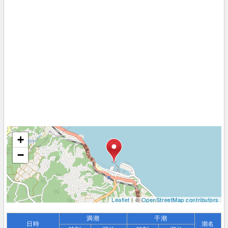
+
−
Leaflet
| ©
OpenStreetMap contributors
満潮
干潮
日時
潮名