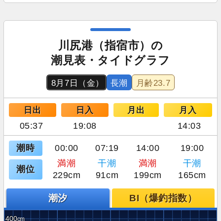
川尻港（指宿市）の
潮見表・タイドグラフ
8月7日（金）
長潮
月齢
23.7
日出
日入
月出
月入
05:37
19:08
14:03
潮時
00:00
07:19
14:00
19:00
満潮
干潮
満潮
干潮
潮位
229cm
91cm
199cm
165cm
潮汐
BI（爆釣指数）
400