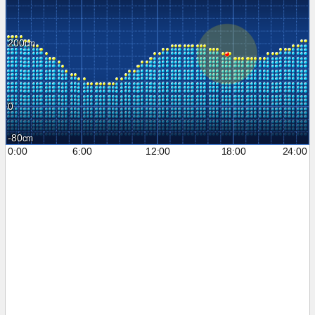
200
0
-80
0:00
6:00
12:00
18:00
24:00