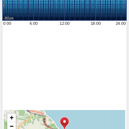
0
-80
0:00
6:00
12:00
18:00
24:00
+
−