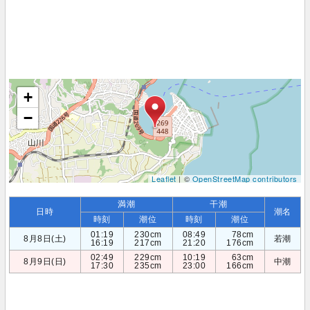
+
−
Leaflet
| ©
OpenStreetMap contributors
満潮
干潮
日時
潮名
時刻
潮位
時刻
潮位
01:19
230cm
08:49
78cm
8月8日(土)
若潮
16:19
217cm
21:20
176cm
02:49
229cm
10:19
63cm
8月9日(日)
中潮
17:30
235cm
23:00
166cm