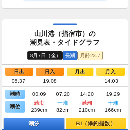
山川港（指宿市）の
潮見表・タイドグラフ
8月7日（金）
長潮
月齢
23.7
日出
日入
月出
月入
05:37
19:08
14:03
潮時
00:09
07:20
14:20
19:29
満潮
干潮
満潮
干潮
潮位
239cm
82cm
210cm
166cm
潮汐
BI（爆釣指数）