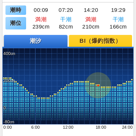
潮時
00:09
07:20
14:20
19:29
満潮
干潮
満潮
干潮
潮位
239cm
82cm
210cm
166cm
潮汐
BI（爆釣指数）
400
200
0
-80
0:00
6:00
12:00
18:00
24:00