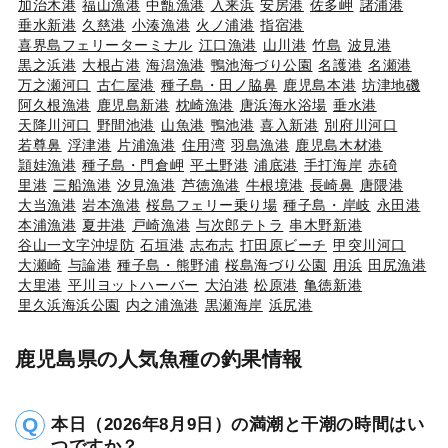
加治木港
福山漁港
中甑漁港
入来浜
安房港
佐多岬
諸浦港
垂水新港
久慈港
小湊漁港
火ノ浦港
指宿港
喜界島フェリーターミナル
江口漁港
山川港
竹島
波見港
黒之浜港
大根占港
海潟漁港
鴨池海づり公園
名護港
名瀬港
万之瀬河口
古仁屋港
種子島・田ノ脇鼻
鹿児島本港
坊津地磯
阿久根漁港
鹿児島新港
枕崎漁港
唐浜海水浴場
垂水港
天降川河口
野間池港
山魚港
鴨池港
喜入新港
別府川河口
若尊鼻
浮津港
片浦漁港
住用湾
羽島漁港
鹿児島木材港
頴娃漁港
種子島・門倉岬
平土野港
浦底港
手打海岸
赤碕
里港
三船漁港
汐見漁港
芦徳漁港
牛根境港
長崎鼻
唐隈港
大当漁港
岩本漁港
桜島フェリー乗り場
種子島・岸岐
永田港
本浦漁港
夏井港
戸崎漁港
与次郎テトラ
串木野新港
谷山一文字沖堤防
石垣港
志布志
打田原ビーチ
甲突川河口
大瀬崎
与論港
種子島・熊野浦
桜島海づり公園
用浜
田尻漁港
大里港
平川ヨットハーバー
大泊港
松原港
亀徳新港
里久浜海浜公園
内之浦漁港
黒瀬海岸
浜尻港
鹿児島県の人気魚種の釣果情報
本日（2026年8月9日）の満潮と干潮の時間はい
つですか？