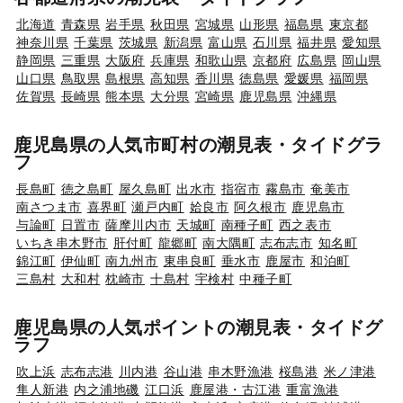
北海道
青森県
岩手県
秋田県
宮城県
山形県
福島県
東京都
神奈川県
千葉県
茨城県
新潟県
富山県
石川県
福井県
愛知県
静岡県
三重県
大阪府
兵庫県
和歌山県
京都府
広島県
岡山県
山口県
鳥取県
島根県
高知県
香川県
徳島県
愛媛県
福岡県
佐賀県
長崎県
熊本県
大分県
宮崎県
鹿児島県
沖縄県
鹿児島県の人気市町村の潮見表・タイドグラ
フ
長島町
徳之島町
屋久島町
出水市
指宿市
霧島市
奄美市
南さつま市
喜界町
瀬戸内町
姶良市
阿久根市
鹿児島市
与論町
日置市
薩摩川内市
天城町
南種子町
西之表市
いちき串木野市
肝付町
龍郷町
南大隅町
志布志市
知名町
錦江町
伊仙町
南九州市
東串良町
垂水市
鹿屋市
和泊町
三島村
大和村
枕崎市
十島村
宇検村
中種子町
鹿児島県の人気ポイントの潮見表・タイドグ
ラフ
吹上浜
志布志港
川内港
谷山港
串木野漁港
桜島港
米ノ津港
隼人新港
内之浦地磯
江口浜
鹿屋港・古江港
重富漁港