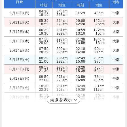
日時
潮名
時刻
潮位
時刻
潮位
04:30
246cm
8月10日(月)
11:29
43cm
中潮
18:19
263cm
05:39
264cm
00:00
142cm
8月11日(火)
大潮
18:59
279cm
12:20
25cm
06:29
281cm
00:59
122cm
8月12日(水)
大潮
19:30
289cm
13:10
15cm
07:10
293cm
01:30
104cm
8月13日(木)
大潮
20:00
294cm
13:59
13cm
07:59
299cm
02:10
90cm
8月14日(金)
大潮
20:39
295cm
14:30
21cm
08:39
296cm
02:49
80cm
8月15日(土)
中潮
21:00
292cm
15:00
37cm
09:19
286cm
03:20
75cm
8月16日(日)
中潮
21:30
285cm
15:39
59cm
09:59
271cm
03:59
76cm
8月17日(月)
中潮
22:00
275cm
16:09
85cm
10:30
251cm
04:39
81cm
8月18日(火)
中潮
22:29
263cm
16:39
112cm
11:19
229cm
05:19
90cm
8月19日(水)
小潮
22:59
248cm
17:09
138cm
続きを表示