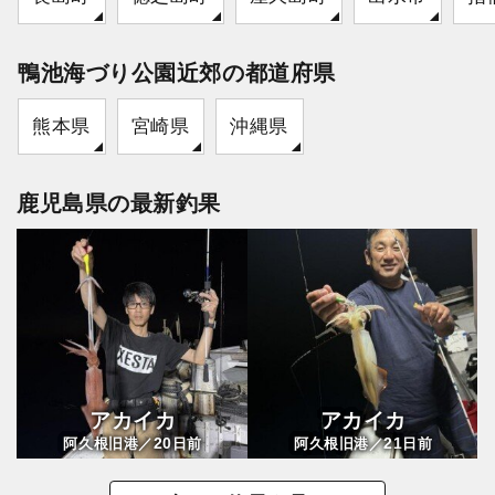
鴨池海づり公園近郊の都道府県
熊本県
宮崎県
沖縄県
鹿児島県の最新釣果
アカイカ
アカイカ
20
21
阿久根旧港／
日前
阿久根旧港／
日前