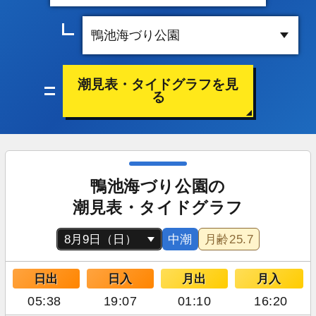
潮見表・タイドグラフを見
る
鴨池海づり公園の
潮見表・タイドグラフ
中潮
月齢
25.7
日出
日入
月出
月入
05:38
19:07
01:10
16:20