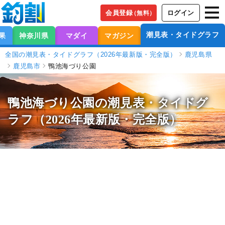
会員登録
ログイン
（無料）
潮見表・タイドグラフ
果
神奈川県
マダイ
マガジン
全国の潮見表・タイドグラフ（2026年最新版・完全版）
鹿児島県
鹿児島市
鴨池海づり公園
鴨池海づり公園の潮見表
・タイドグ
ラフ（2026年最新版・完全版）