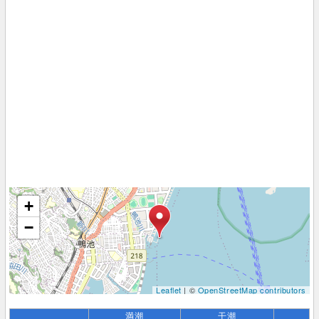
+
−
Leaflet
| ©
OpenStreetMap contributors
満潮
干潮