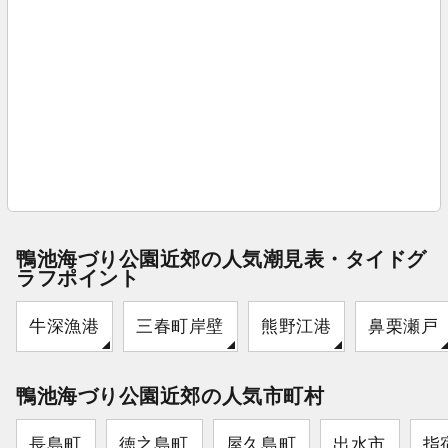
鴨池海づり公園近郊の人気潮見表・タイドグ
ラフポイント
牛深漁港
三春町岸壁
熊野江港
鼻栗瀬戸
鴨池海づり公園近郊の人気市町村
長島町
徳之島町
屋久島町
出水市
指