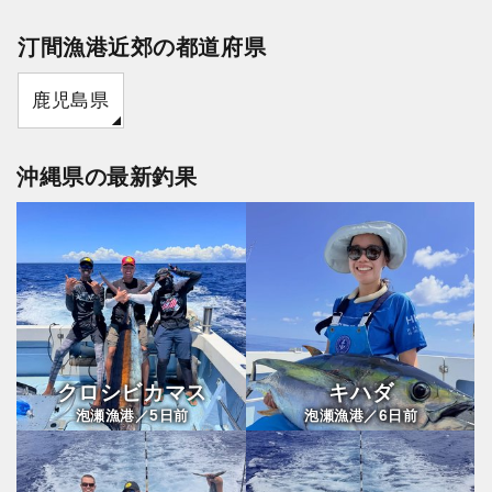
汀間漁港近郊の都道府県
鹿児島県
沖縄県の最新釣果
クロシビカマス
キハダ
5
6
泡瀬漁港／
日前
泡瀬漁港／
日前