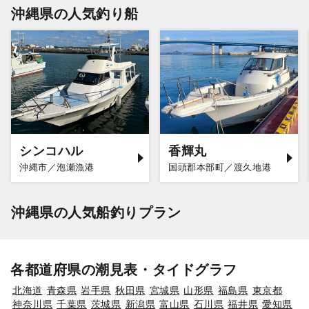
沖縄県の人気釣り船
シンコハル
香輝丸
沖縄市／泡瀬漁港
国頭郡本部町／渡久地港
沖縄県の人気船釣りプラン
各都道府県の潮見表・タイドグラフ
北海道
青森県
岩手県
秋田県
宮城県
山形県
福島県
東京都
神奈川県
千葉県
茨城県
新潟県
富山県
石川県
福井県
愛知県