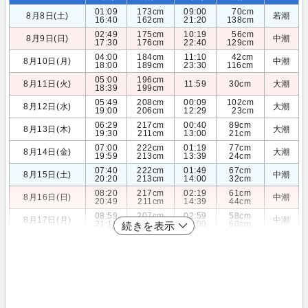
01:09
173cm
09:00
70cm
8月8日(土)
若潮
16:40
162cm
21:20
138cm
02:49
175cm
10:19
56cm
8月9日(日)
中潮
17:30
176cm
22:40
129cm
04:00
184cm
11:10
42cm
8月10日(月)
中潮
18:00
189cm
23:30
116cm
05:00
196cm
8月11日(火)
11:59
30cm
大潮
18:39
199cm
05:49
208cm
00:09
102cm
8月12日(水)
大潮
19:00
206cm
12:29
23cm
06:29
217cm
00:40
89cm
8月13日(木)
大潮
19:30
211cm
13:00
21cm
07:00
222cm
01:19
77cm
8月14日(金)
大潮
19:59
213cm
13:39
24cm
07:40
222cm
01:49
67cm
8月15日(土)
中潮
20:20
213cm
14:00
32cm
08:20
217cm
02:19
61cm
8月16日(日)
中潮
20:49
211cm
14:39
44cm
08:59
207cm
02:59
58cm
8月17日(月)
中潮
21:19
207cm
15:00
60cm
続きを表示