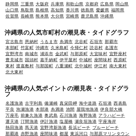
静岡県
三重県
大阪府
兵庫県
和歌山県
京都府
広島県
岡山県
山口県
鳥取県
島根県
高知県
香川県
徳島県
愛媛県
福岡県
佐賀県
長崎県
熊本県
大分県
宮崎県
鹿児島県
沖縄県
沖縄県の人気市町村の潮見表・タイドグラフ
宮古島市
恩納村
うるま市
糸満市
北谷町
石垣市
那覇市
本部町
竹富町
沖縄市
久米島町
今帰仁村
読谷村
名護市
宜野湾市
南城市
浦添市
金武町
与那原町
大宜味村
宜野座村
豊見城市
国頭村
嘉手納町
伊平屋村
中城村
座間味村
西原町
東村
渡嘉敷村
与那国町
八重瀬町
北中城村
伊江村
南大東村
北大東村
沖縄県の人気ポイントの潮見表・タイドグラ
フ
名護漁港
古宇利島
備瀬崎
真栄田岬
海中道路
石垣港
西表島
平良
泡瀬漁港
本部港
糸満港
池間
屋我地漁港
伊良部大橋
万座毛
前兼久漁港
奥武島
石川漁港
海野漁港
アラハビーチ
運天港
汀間漁港
伊計漁港
塩屋橋
瀬良垣漁港
宇座海岸
熱田漁港
馬天港
宜野湾新漁港
長浜ビーチ
ブルービーチ
那覇港
赤野漁港
座間味港
都屋
東浜河口
与那原マリンタウン