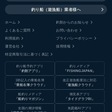
釣り船（遊漁船）業者様へ
ホーム
釣割からのお知らせ
よくあるご質問
お問い合わせ
利用規約
プライバシーポリシー
運営会社
採用情報
特定商取引法に基づく表記
釣り船予約アプリ
釣りメディア
「釣割アプリ」
「FISHINGJAPAN」
1秒記入の乗船名簿
改正遊漁船業法に対応
「乗船名簿クラウド」
「遊漁船クラウド」
船釣りメディア
潮見表アプリ
「船釣りマガジン」
「タイドグラフBI」
全国の潮汐情報
魚図鑑AIアプリ