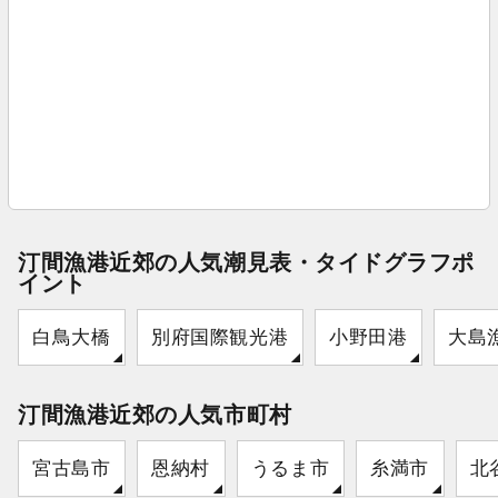
汀間漁港近郊の人気潮見表・タイドグラフポ
イント
白鳥大橋
別府国際観光港
小野田港
大島
汀間漁港近郊の人気市町村
宮古島市
恩納村
うるま市
糸満市
北