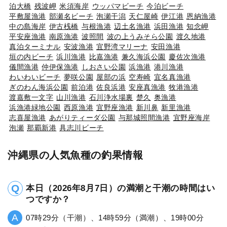
泊大橋
残波岬
米須海岸
ウッパマビーチ
今泊ビーチ
平敷屋漁港
部瀬名ビーチ
泡瀬干潟
天仁屋崎
伊江港
恩納漁港
中の島海岸
伊古桟橋
与根漁港
辺土名漁港
浜田漁港
知念岬
平安座漁港
南原漁港
波照間
波の上うみそら公園
渡久地港
真泊ターミナル
安波漁港
宜野湾マリーナ
安田漁港
垣の内ビーチ
浜川漁港
比嘉漁港
兼久海浜公園
慶佐次漁港
儀間漁港
仲伊保漁港
しおさい公園
浜漁港
港川漁港
わいわいビーチ
夢咲公園
屋部の浜
空寿崎
宜名真漁港
ぎのわん海浜公園
前泊港
佐良浜港
安座真漁港
牧港漁港
渡嘉敷一文字
山川漁港
石川浄水場裏
楚久
奥漁港
浜漁港緑地公園
西原漁港
宜野座漁港
新川鼻
新里漁港
志喜屋漁港
あがりティーダ公園
与那城照間漁港
宜野座海岸
泡瀬
那覇新港
具志川ビーチ
沖縄県の人気魚種の釣果情報
本日（2026年8月7日）の満潮と干潮の時間はい
つですか？
07時29分（干潮）、14時59分（満潮）、19時00分