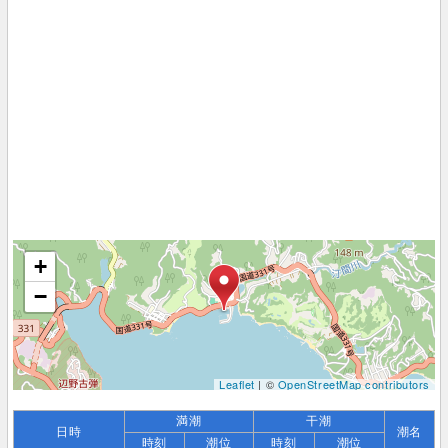
+
−
Leaflet
| ©
OpenStreetMap contributors
満潮
干潮
日時
潮名
時刻
潮位
時刻
潮位