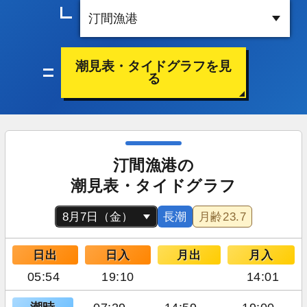
潮見表・タイドグラフを見
る
汀間漁港の
潮見表・タイドグラフ
長潮
月齢
23.7
日出
日入
月出
月入
05:54
19:10
14:01