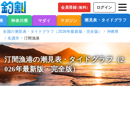
会員登録
ログイン
（無料）
潮見表・タイドグラフ
果
神奈川県
マダイ
マガジン
全国の潮見表・タイドグラフ（2026年最新版・完全版）
沖縄県
名護市
汀間漁港
汀間漁港の潮見表
・タイドグラフ（2
026年最新版・完全版）