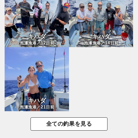
キハダ
キハダ
12
14
泡瀬漁港／
日前
泡瀬漁港／
日前
キハダ
21
泡瀬漁港／
日前
全ての釣果を見る