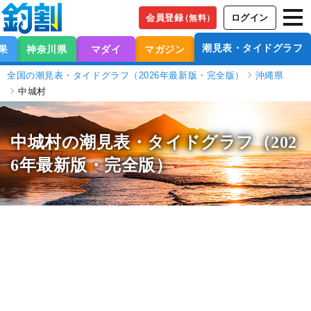
会員登録
ログイン
（無料）
潮見表・タイドグラフ
果
神奈川県
マダイ
マガジン
全国の潮見表・タイドグラフ（2026年最新版・完全版）
沖縄県
中城村
中城村の潮見表
・タイドグラフ（202
6年最新版・完全版）