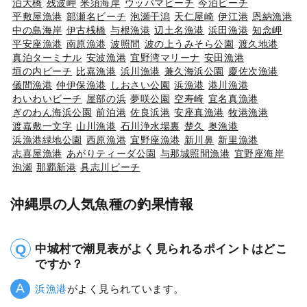
泊大橋
残波岬
米須海岸
ウッパマビーチ
今泊ビーチ
平敷屋漁港
部瀬名ビーチ
泡瀬干潟
天仁屋崎
伊江港
恩納漁港
中の島海岸
伊古桟橋
与根漁港
辺土名漁港
浜田漁港
知念岬
平安座漁港
南原漁港
波照間
波の上うみそら公園
渡久地港
真泊ターミナル
安波漁港
宜野湾マリーナ
安田漁港
垣の内ビーチ
比嘉漁港
浜川漁港
兼久海浜公園
慶佐次漁港
儀間漁港
仲伊保漁港
しおさい公園
浜漁港
港川漁港
わいわいビーチ
屋部の浜
夢咲公園
空寿崎
宜名真漁港
ぎのわん海浜公園
前泊港
佐良浜港
安座真漁港
牧港漁港
渡嘉敷一文字
山川漁港
石川浄水場裏
楚久
奥漁港
浜漁港緑地公園
西原漁港
宜野座漁港
新川鼻
新里漁港
志喜屋漁港
あがりティーダ公園
与那城照間漁港
宜野座海岸
泡瀬
那覇新港
具志川ビーチ
沖縄県の人気魚種の釣果情報
中城村で潮見表がよく見られるポイントはどこ
ですか？
浜漁港
がよく見られています。