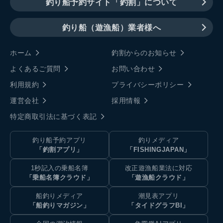
釣り船予約サイト「釣割」について
釣り船（遊漁船）業者様へ
ホーム
釣割からのお知らせ
よくあるご質問
お問い合わせ
利用規約
プライバシーポリシー
運営会社
採用情報
特定商取引法に基づく表記
釣り船予約アプリ
釣りメディア
「釣割アプリ」
「FISHINGJAPAN」
1秒記入の乗船名簿
改正遊漁船業法に対応
「乗船名簿クラウド」
「遊漁船クラウド」
船釣りメディア
潮見表アプリ
「船釣りマガジン」
「タイドグラフBI」