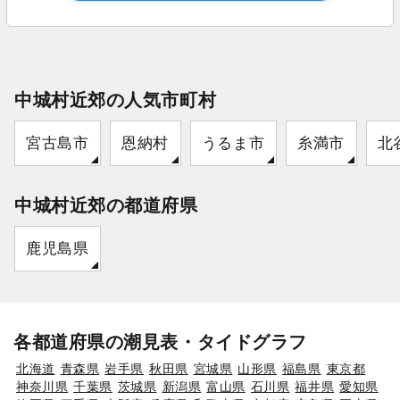
中城村近郊の人気市町村
宮古島市
恩納村
うるま市
糸満市
北
中城村近郊の都道府県
鹿児島県
各都道府県の潮見表・タイドグラフ
北海道
青森県
岩手県
秋田県
宮城県
山形県
福島県
東京都
神奈川県
千葉県
茨城県
新潟県
富山県
石川県
福井県
愛知県