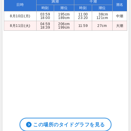
満潮
干潮
日時
潮名
時刻
潮位
時刻
潮位
03:59
195cm
11:00
38cm
8月10日(月)
中潮
18:00
189cm
23:20
121cm
04:59
206cm
8月11日(火)
11:59
27cm
大潮
18:39
199cm
この場所のタイドグラフを見る