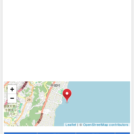
+
−
Leaflet
| ©
OpenStreetMap contributors