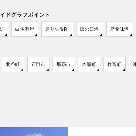
イドグラフポイント
防
白塚海岸
通り矢堤防
田の口港
座間味港
北谷町
石垣市
那覇市
本部町
竹富町