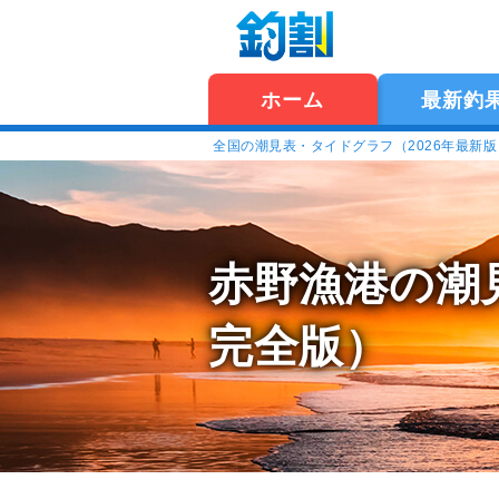
ホーム
最新釣
全国の潮見表・タイドグラフ（2026年最新
赤野漁港の潮
完全版）