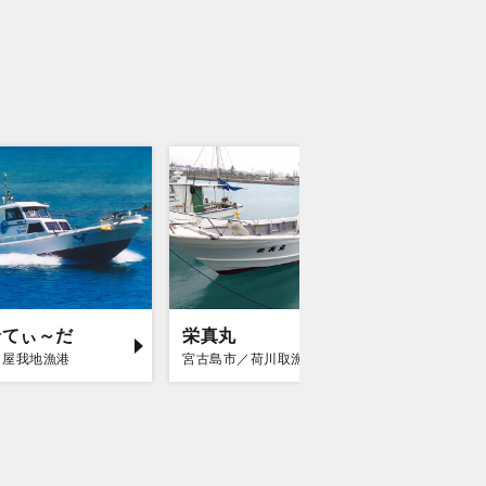
船てぃ～だ
栄真丸
八宝丸
／屋我地漁港
宮古島市／荷川取漁港
石垣市／石