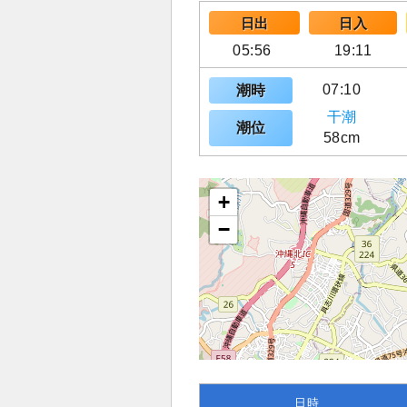
日出
日入
05:56
19:11
07:10
潮時
干潮
潮位
58cm
+
−
日時