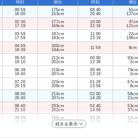
時刻
潮位
時刻
潮位
00:59
175cm
08:40
51c
16:00
153cm
20:40
127c
02:30
177cm
10:00
37c
17:19
169cm
22:19
121c
03:59
187cm
11:00
22c
17:59
183cm
23:19
108c
04:59
200cm
11:59
9cm
18:39
194cm
05:50
212cm
00:00
93cm
19:10
202cm
12:39
2cm
06:39
219cm
00:49
79cm
19:40
207cm
13:19
2cm
07:20
220cm
01:29
67cm
20:19
208cm
13:59
8cm
08:00
214cm
02:00
58cm
20:40
207cm
14:29
21cm
08:40
203cm
02:40
53cm
21:10
202cm
14:59
37cm
09:29
188cm
03:20
52cm
21:39
196cm
15:29
56cm
続きを表示