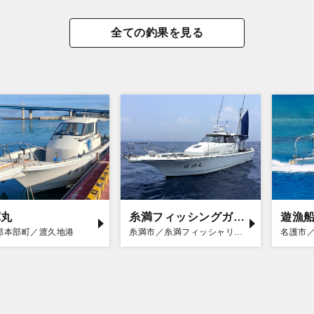
全ての釣果を見る
輝丸
糸満フィッシングガイド 龍神丸
遊漁
郡本部町／渡久地港
糸満市／糸満フィッシャリーナ
名護市