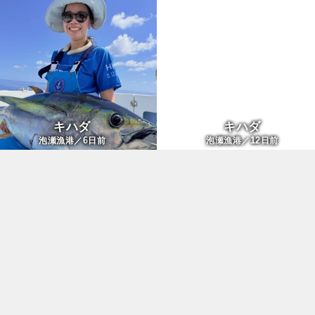
キハダ
キハダ
6
12
泡瀬漁港／
日前
泡瀬漁港／
日前