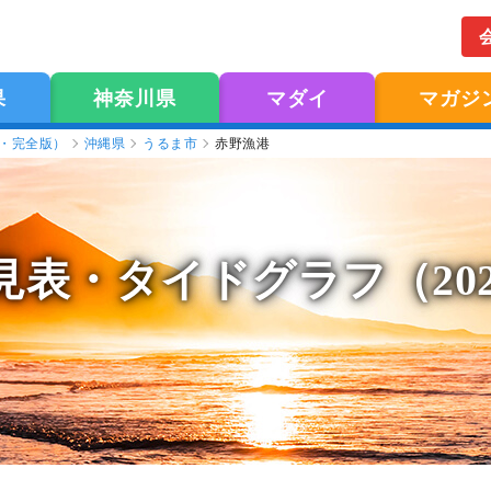
果
神奈川県
マダイ
マガジ
版・完全版）
沖縄県
うるま市
赤野漁港
見表
・タイドグラフ（20