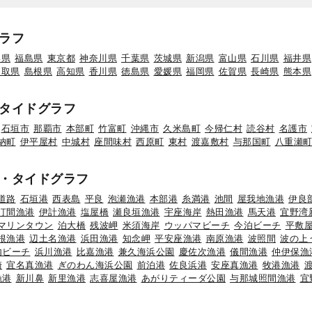
ラフ
形県
福島県
東京都
神奈川県
千葉県
茨城県
新潟県
富山県
石川県
福井県
鳥取県
島根県
高知県
香川県
徳島県
愛媛県
福岡県
佐賀県
長崎県
熊本県
タイドグラフ
石垣市
那覇市
本部町
竹富町
沖縄市
久米島町
今帰仁村
読谷村
名護市
納町
伊平屋村
中城村
座間味村
西原町
東村
渡嘉敷村
与那国町
八重瀬
・タイドグラフ
道路
石垣港
西表島
平良
泡瀬漁港
本部港
糸満港
池間
屋我地漁港
伊良
汀間漁港
伊計漁港
塩屋橋
瀬良垣漁港
宇座海岸
熱田漁港
馬天港
宜野湾
マリンタウン
泊大橋
残波岬
米須海岸
ウッパマビーチ
今泊ビーチ
平敷
根漁港
辺土名漁港
浜田漁港
知念岬
平安座漁港
南原漁港
波照間
波の上
内ビーチ
浜川漁港
比嘉漁港
兼久海浜公園
慶佐次漁港
儀間漁港
仲伊保漁
崎
宜名真漁港
ぎのわん海浜公園
前泊港
佐良浜港
安座真漁港
牧港漁港
漁港
新川鼻
新里漁港
志喜屋漁港
あがりティーダ公園
与那城照間漁港
宜