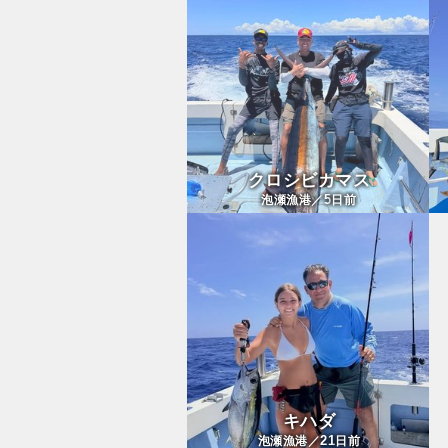
クロシビカマス
5
泡瀬漁港／
日前
キハダ
21
泡瀬漁港／
日前