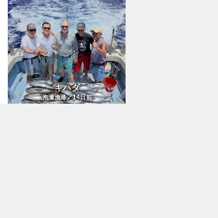
キハダ
14
泡瀬漁港／
日前