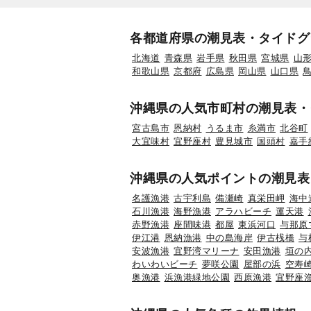
各都道府県の潮見表・タイドグ
北海道
青森県
岩手県
秋田県
宮城県
山
和歌山県
京都府
広島県
岡山県
山口県
沖縄県の人気市町村の潮見表・
宮古島市
恩納村
うるま市
糸満市
北谷町
大宜味村
宜野座村
豊見城市
国頭村
嘉手
沖縄県の人気ポイントの潮見表
名護漁港
古宇利島
備瀬崎
真栄田岬
海中
石川漁港
海野漁港
アラハビーチ
運天港
赤野漁港
座間味港
都屋
東浜河口
与那原
伊江港
恩納漁港
中の島海岸
伊古桟橋
与
安波漁港
宜野湾マリーナ
安田漁港
垣の
わいわいビーチ
夢咲公園
屋部の浜
空寿
奥漁港
浜漁港緑地公園
西原漁港
宜野座