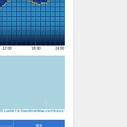
12:00
18:00
24:00
Leaflet
| ©
OpenStreetMap contributors
潮名