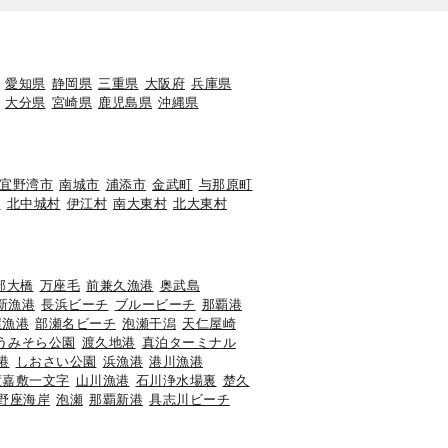
愛知県
静岡県
三重県
大阪府
兵庫県
大分県
宮崎県
鹿児島県
沖縄県
宜野湾市
南城市
浦添市
金武町
与那原町
町
北中城村
伊江村
南大東村
北大東村
部大橋
万座毛
前兼久漁港
奥武島
新漁港
長浜ビーチ
ブルービーチ
那覇港
屋漁港
部瀬名ビーチ
泡瀬干潟
天仁屋崎
うみそら公園
渡久地港
真泊ターミナル
港
しおさい公園
浜漁港
港川漁港
渡嘉敷一文字
山川漁港
石川浄水場裏
楚久
野座海岸
泡瀬
那覇新港
具志川ビーチ