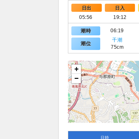
日出
日入
05:56
19:12
06:19
潮時
干潮
潮位
75cm
+
−
日時