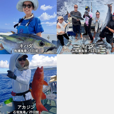
キハダ
キハダ
5
11
泡瀬漁港／
日前
泡瀬漁港／
日前
アカジン
29
石垣漁港／
日前