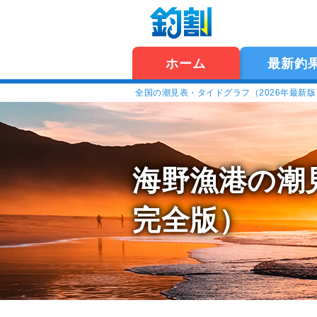
ホーム
最新釣
全国の潮見表・タイドグラフ（2026年最新
海野漁港の潮
完全版）