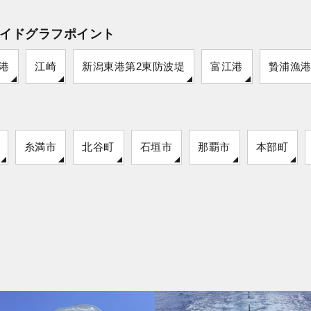
イドグラフポイント
港
江崎
新潟東港第2東防波堤
富江港
贄浦漁
糸満市
北谷町
石垣市
那覇市
本部町