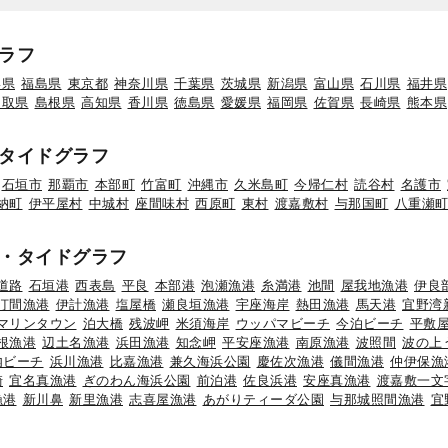
ラフ
形県
福島県
東京都
神奈川県
千葉県
茨城県
新潟県
富山県
石川県
福井県
鳥取県
島根県
高知県
香川県
徳島県
愛媛県
福岡県
佐賀県
長崎県
熊本県
タイドグラフ
石垣市
那覇市
本部町
竹富町
沖縄市
久米島町
今帰仁村
読谷村
名護市
納町
伊平屋村
中城村
座間味村
西原町
東村
渡嘉敷村
与那国町
八重瀬
・タイドグラフ
道路
石垣港
西表島
平良
本部港
泡瀬漁港
糸満港
池間
屋我地漁港
伊良
汀間漁港
伊計漁港
塩屋橋
瀬良垣漁港
宇座海岸
熱田漁港
馬天港
宜野湾
マリンタウン
泊大橋
残波岬
米須海岸
ウッパマビーチ
今泊ビーチ
平敷
根漁港
辺土名漁港
浜田漁港
知念岬
平安座漁港
南原漁港
波照間
波の上
内ビーチ
浜川漁港
比嘉漁港
兼久海浜公園
慶佐次漁港
儀間漁港
仲伊保漁
崎
宜名真漁港
ぎのわん海浜公園
前泊港
佐良浜港
安座真漁港
渡嘉敷一文
漁港
新川鼻
新里漁港
志喜屋漁港
あがりティーダ公園
与那城照間漁港
宜