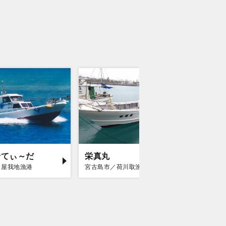
船てぃ～だ
栄真丸
八宝丸
／屋我地漁港
宮古島市／荷川取漁港
石垣市／石