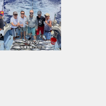
キハダ
13
泡瀬漁港／
日前