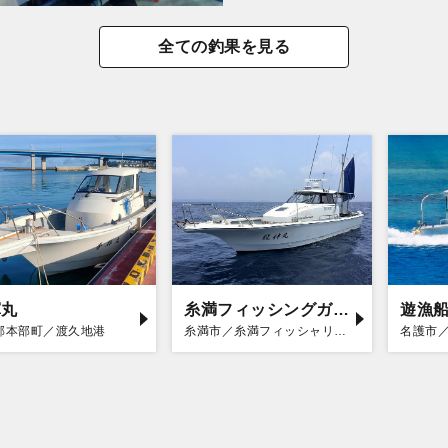
全ての釣果を見る
輝丸
糸満フィッシングガイド 龍神丸
遊漁
郡本部町／渡久地港
糸満市／糸満フィッシャリーナ
名護市