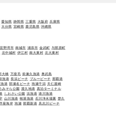
愛知県
静岡県
三重県
大阪府
兵庫県
大分県
宮崎県
鹿児島県
沖縄県
宜野湾市
南城市
浦添市
金武町
与那原町
町
北中城村
伊江村
南大東村
北大東村
部大橋
万座毛
前兼久漁港
奥武島
新漁港
長浜ビーチ
ブルービーチ
那覇港
屋漁港
部瀬名ビーチ
泡瀬干潟
天仁屋崎
うみそら公園
渡久地港
真泊ターミナル
港
しおさい公園
浜漁港
港川漁港
字
山川漁港
牧港漁港
石川浄水場裏
楚久
野座海岸
泡瀬
那覇新港
具志川ビーチ