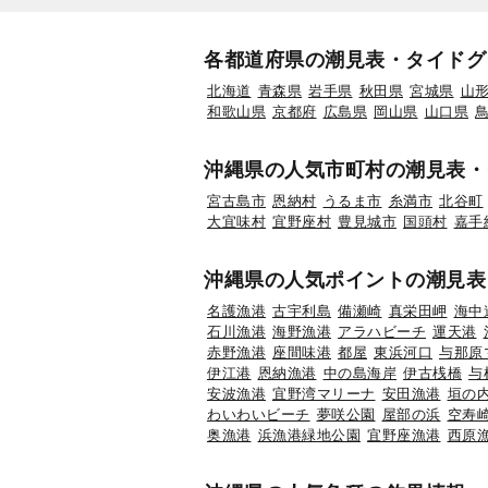
各都道府県の潮見表・タイドグ
北海道
青森県
岩手県
秋田県
宮城県
山
和歌山県
京都府
広島県
岡山県
山口県
沖縄県の人気市町村の潮見表・
宮古島市
恩納村
うるま市
糸満市
北谷町
大宜味村
宜野座村
豊見城市
国頭村
嘉手
沖縄県の人気ポイントの潮見表
名護漁港
古宇利島
備瀬崎
真栄田岬
海中
石川漁港
海野漁港
アラハビーチ
運天港
赤野漁港
座間味港
都屋
東浜河口
与那原
伊江港
恩納漁港
中の島海岸
伊古桟橋
与
安波漁港
宜野湾マリーナ
安田漁港
垣の
わいわいビーチ
夢咲公園
屋部の浜
空寿
奥漁港
浜漁港緑地公園
宜野座漁港
西原