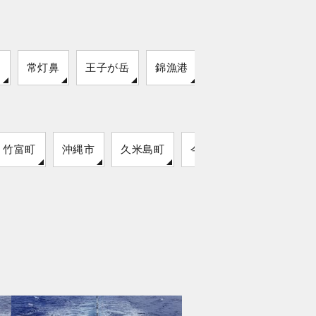
港
常灯鼻
王子が岳
錦漁港
竹富町
沖縄市
久米島町
今帰仁村
読谷村