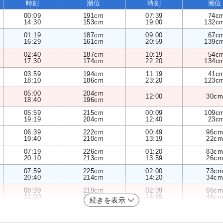
時刻
潮位
時刻
潮位
00:09
191cm
07:39
74c
14:30
153cm
19:00
132c
01:19
187cm
09:00
67c
16:29
161cm
20:59
139c
02:40
187cm
10:19
54c
17:30
174cm
22:20
134c
03:59
194cm
11:19
41c
18:10
186cm
23:20
123c
05:00
204cm
12:00
30cm
18:40
196cm
05:59
215cm
00:09
109c
19:19
204cm
12:40
23c
06:39
222cm
00:49
96cm
19:40
210cm
13:19
22cm
07:19
226cm
01:20
83cm
20:10
213cm
13:59
26cm
07:59
225cm
02:00
73cm
20:40
214cm
14:20
34cm
08:39
219cm
02:39
66cm
21:00
213cm
14:59
46cm
続きを表示