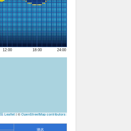
12:00
18:00
24:00
Leaflet
| ©
OpenStreetMap contributors
潮名