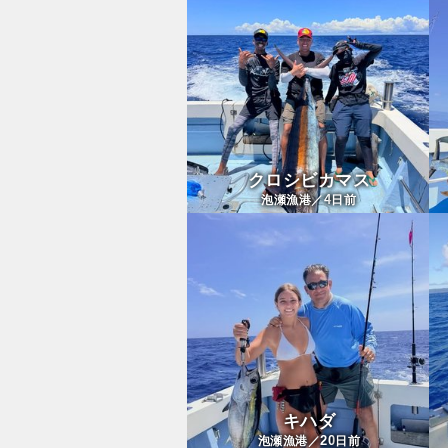
クロシビカマス
4
泡瀬漁港／
日前
キハダ
20
泡瀬漁港／
日前