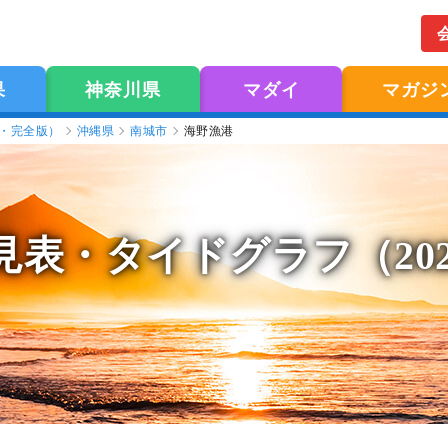
果
神奈川県
マダイ
マガジ
版・完全版）
沖縄県
南城市
海野漁港
見表
・タイドグラフ（20