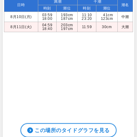
満潮
干潮
日時
潮名
時刻
潮位
時刻
潮位
03:59
193cm
11:10
41cm
8月10日(月)
中潮
18:00
187cm
23:20
123cm
04:59
203cm
8月11日(火)
11:59
30cm
大潮
18:40
197cm
この場所のタイドグラフを見る