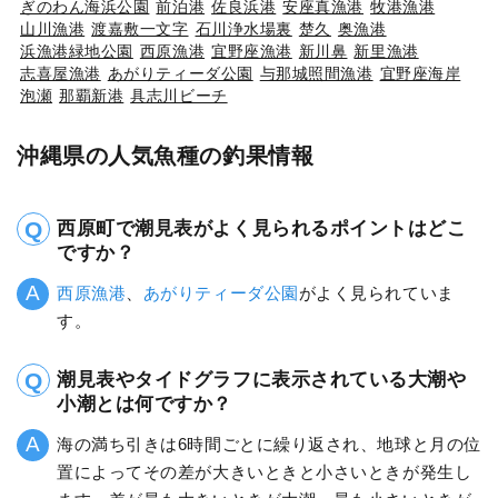
ぎのわん海浜公園
前泊港
佐良浜港
安座真漁港
牧港漁港
山川漁港
渡嘉敷一文字
石川浄水場裏
楚久
奥漁港
浜漁港緑地公園
西原漁港
宜野座漁港
新川鼻
新里漁港
志喜屋漁港
あがりティーダ公園
与那城照間漁港
宜野座海岸
泡瀬
那覇新港
具志川ビーチ
沖縄県の人気魚種の釣果情報
西原町で潮見表がよく見られるポイントはどこ
ですか？
西原漁港
、
あがりティーダ公園
がよく見られていま
す。
潮見表やタイドグラフに表示されている大潮や
小潮とは何ですか？
海の満ち引きは6時間ごとに繰り返され、地球と月の位
置によってその差が大きいときと小さいときが発生し