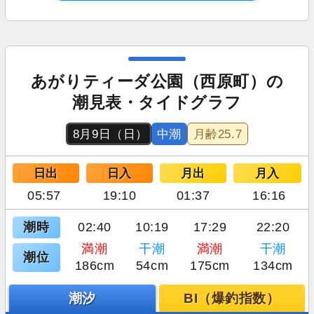
あがりティーダ公園（西原町）の
潮見表・タイドグラフ
8月9日（日）
中潮
月齢
25.7
日出
日入
月出
月入
05:57
19:10
01:37
16:16
潮時
02:40
10:19
17:29
22:20
満潮
干潮
満潮
干潮
潮位
186cm
54cm
175cm
134cm
潮汐
BI（爆釣指数）