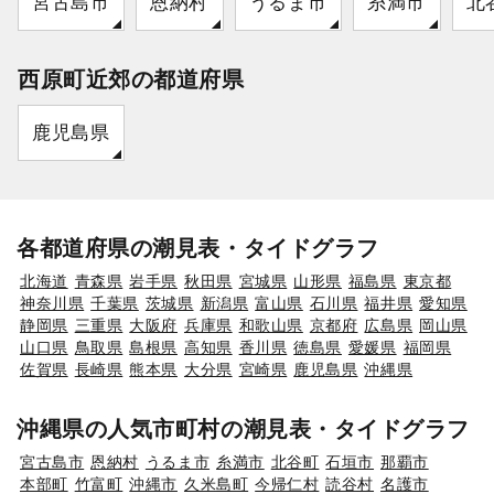
宮古島市
恩納村
うるま市
糸満市
北
西原町近郊の都道府県
鹿児島県
各都道府県の潮見表・タイドグラフ
北海道
青森県
岩手県
秋田県
宮城県
山形県
福島県
東京都
神奈川県
千葉県
茨城県
新潟県
富山県
石川県
福井県
愛知県
静岡県
三重県
大阪府
兵庫県
和歌山県
京都府
広島県
岡山県
山口県
鳥取県
島根県
高知県
香川県
徳島県
愛媛県
福岡県
佐賀県
長崎県
熊本県
大分県
宮崎県
鹿児島県
沖縄県
沖縄県の人気市町村の潮見表・タイドグラフ
宮古島市
恩納村
うるま市
糸満市
北谷町
石垣市
那覇市
本部町
竹富町
沖縄市
久米島町
今帰仁村
読谷村
名護市