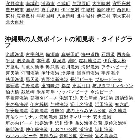
宜野湾市
南城市
浦添市
金武町
与那原町
大宜味村
宜野座村
豊見城市
国頭村
嘉手納町
伊平屋村
中城村
座間味村
西原町
東村
渡嘉敷村
与那国町
八重瀬町
北中城村
伊江村
南大東村
北大東村
沖縄県の人気ポイントの潮見表・タイドグラ
フ
名護漁港
古宇利島
備瀬崎
真栄田岬
海中道路
石垣港
西表島
平良
泡瀬漁港
本部港
糸満港
池間
屋我地漁港
伊良部大橋
万座毛
前兼久漁港
奥武島
石川漁港
海野漁港
アラハビーチ
運天港
汀間漁港
伊計漁港
塩屋橋
瀬良垣漁港
宇座海岸
熱田漁港
馬天港
宜野湾新漁港
長浜ビーチ
ブルービーチ
那覇港
赤野漁港
座間味港
都屋
東浜河口
与那原マリンタウン
泊大橋
残波岬
米須海岸
ウッパマビーチ
今泊ビーチ
平敷屋漁港
部瀬名ビーチ
泡瀬干潟
天仁屋崎
伊江港
恩納漁港
中の島海岸
伊古桟橋
与根漁港
辺土名漁港
浜田漁港
知念岬
平安座漁港
南原漁港
波照間
波の上うみそら公園
渡久地港
真泊ターミナル
安波漁港
宜野湾マリーナ
安田漁港
垣の内ビーチ
比嘉漁港
浜川漁港
兼久海浜公園
慶佐次漁港
儀間漁港
仲伊保漁港
しおさい公園
浜漁港
港川漁港
わいわいビーチ
屋部の浜
夢咲公園
空寿崎
宜名真漁港