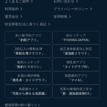
よくあるご質問
お問い合わせ
利用規約
プライバシーポリシー
運営会社
採用情報
特定商取引法に基づく表記
釣り船予約アプリ
釣りメディア
「釣割アプリ」
「FISHINGJAPAN」
1秒記入の乗船名簿
改正遊漁船業法に対応
「乗船名簿クラウド」
「遊漁船クラウド」
船釣りメディア
潮見表アプリ
「船釣りマガジン」
「タイドグラフBI」
全国の潮汐情報
魚図鑑AIアプリ
「潮見表・タイドグラフ」
「マイAI」
魚図鑑サイト
充実の補償内容と安さ
「写真から探せる魚図鑑」
「新・遊漁船保険DX」
都道府県の釣り船リスト