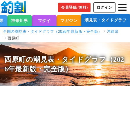
会員登録
ログイン
（無料）
潮見表・タイドグラフ
果
神奈川県
マダイ
マガジン
全国の潮見表・タイドグラフ（2026年最新版・完全版）
沖縄県
西原町
西原町の潮見表
・タイドグラフ（202
6年最新版・完全版）